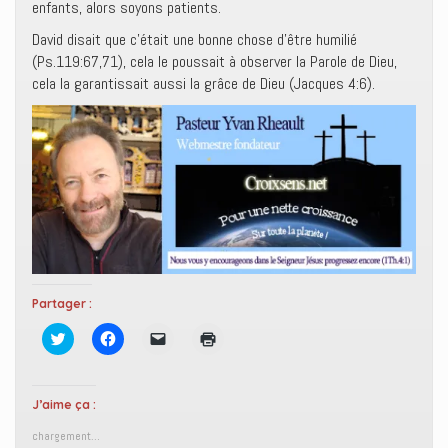
enfants, alors soyons patients.
David disait que c’était une bonne chose d’être humilié
(Ps.119:67,71), cela le poussait à observer la Parole de Dieu,
cela la garantissait aussi la grâce de Dieu (Jacques 4:6).
Partager :
C
C
C
C
l
l
l
l
i
i
i
i
q
q
q
q
u
u
u
u
e
e
e
e
J’aime ça :
z
z
r
r
p
p
p
p
chargement…
o
o
o
o