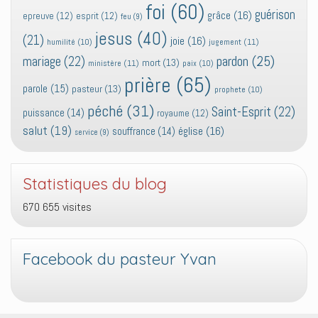
foi
(60)
guérison
grâce
(16)
epreuve
(12)
esprit
(12)
feu
(9)
jesus
(40)
(21)
joie
(16)
jugement
(11)
humilité
(10)
pardon
(25)
mariage
(22)
mort
(13)
ministère
(11)
paix
(10)
prière
(65)
parole
(15)
pasteur
(13)
prophete
(10)
péché
(31)
Saint-Esprit
(22)
puissance
(14)
royaume
(12)
salut
(19)
église
(16)
souffrance
(14)
service
(9)
Statistiques du blog
670 655 visites
Facebook du pasteur Yvan