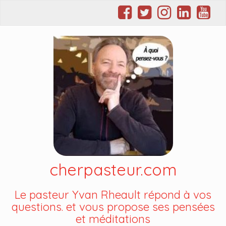
cherpasteur.com
Le pasteur Yvan Rheault répond à vos
questions. et vous propose ses pensées
et méditations