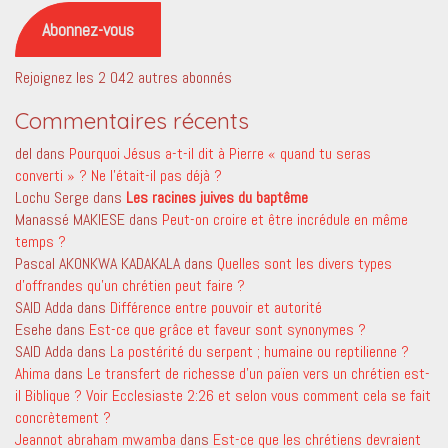
mail
Abonnez-vous
Rejoignez les 2 042 autres abonnés
Commentaires récents
del
dans
Pourquoi Jésus a-t-il dit à Pierre « quand tu seras
converti » ? Ne l’était-il pas déjà ?
Lochu Serge
dans
Les racines juives du baptême
Manassé MAKIESE
dans
Peut-on croire et être incrédule en même
temps ?
Pascal AKONKWA KADAKALA
dans
Quelles sont les divers types
d’offrandes qu’un chrétien peut faire ?
SAID Adda
dans
Différence entre pouvoir et autorité
Esehe
dans
Est-ce que grâce et faveur sont synonymes ?
SAID Adda
dans
La postérité du serpent ; humaine ou reptilienne ?
Ahima
dans
Le transfert de richesse d’un païen vers un chrétien est-
il Biblique ? Voir Ecclesiaste 2:26 et selon vous comment cela se fait
concrètement ?
Jeannot abraham mwamba
dans
Est-ce que les chrétiens devraient