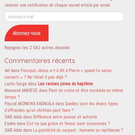
recevoir une notification de chaque nouvel article par email.
Adresse
e-
mail
Abonnez-vous
Rejoignez les 2 042 autres abonnés
Commentaires récents
del
dans
Pourquoi Jésus a-t-il dit à Pierre « quand tu seras
converti » ? Ne l’était-il pas déjà ?
Lochu Serge
dans
Les racines juives du baptême
Manassé MAKIESE
dans
Peut-on croire et être incrédule en même
temps ?
Pascal AKONKWA KADAKALA
dans
Quelles sont les divers types
d’offrandes qu’un chrétien peut faire ?
SAID Adda
dans
Différence entre pouvoir et autorité
Esehe
dans
Est-ce que grâce et faveur sont synonymes ?
SAID Adda
dans
La postérité du serpent ; humaine ou reptilienne ?