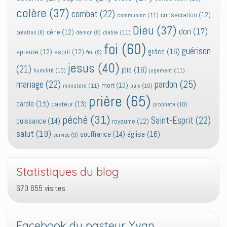
colère
(37)
combat
(22)
consecration
(12)
communion
(11)
Dieu
(37)
don
(17)
cène
(12)
diable
(11)
création
(9)
demon
(9)
foi
(60)
guérison
grâce
(16)
epreuve
(12)
esprit
(12)
feu
(9)
jesus
(40)
(21)
joie
(16)
jugement
(11)
humilité
(10)
pardon
(25)
mariage
(22)
mort
(13)
ministère
(11)
paix
(10)
prière
(65)
parole
(15)
pasteur
(13)
prophete
(10)
péché
(31)
Saint-Esprit
(22)
puissance
(14)
royaume
(12)
salut
(19)
église
(16)
souffrance
(14)
service
(9)
Statistiques du blog
670 655 visites
Facebook du pasteur Yvan