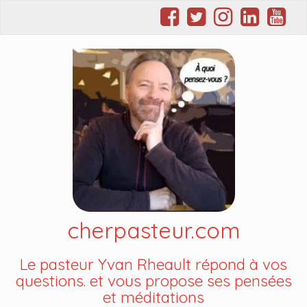
cherpasteur.com
Le pasteur Yvan Rheault répond à vos
questions. et vous propose ses pensées
et méditations