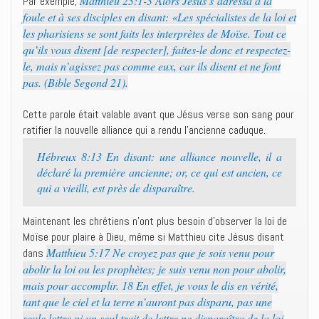
Matthieu 23:1-3 Alors Jésus s’adressa à la
Par exemple,
foule et à ses disciples en disant: «Les spécialistes de la loi et
les pharisiens se sont faits les interprètes de Moïse. Tout ce
qu’ils vous disent [de respecter], faites-le donc et respectez-
le, mais n’agissez pas comme eux, car ils disent et ne font
pas. (Bible Segond 21).
Cette parole était valable avant que Jésus verse son sang pour
ratifier la nouvelle alliance qui a rendu l’ancienne caduque.
Hébreux 8:13 En disant: une alliance nouvelle, il a
déclaré la première ancienne; or, ce qui est ancien, ce
qui a vieilli, est près de disparaître.
Maintenant les chrétiens n’ont plus besoin d’observer la loi de
Moïse pour plaire à Dieu, même si Matthieu cite Jésus disant
Matthieu 5:17 Ne croyez pas que je sois venu pour
dans
abolir la loi ou les prophètes; je suis venu non pour abolir,
mais pour accomplir. 18 En effet, je vous le dis en vérité,
tant que le ciel et la terre n’auront pas disparu, pas une
seule lettre ni un seul trait de lettre ne disparaîtra de la loi