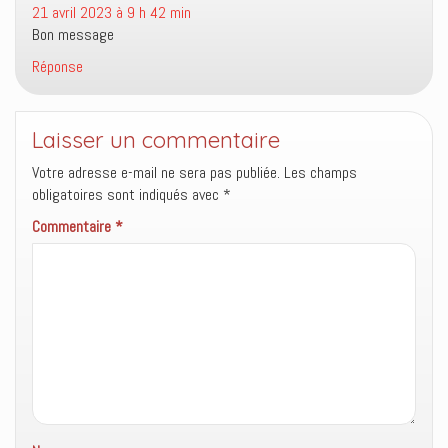
e
l
u
21 avril 2023 à 9 h 42 min
f
e
n
e
f
e
Bon message
n
e
n
ê
n
o
Réponse
t
ê
u
r
t
v
e
r
e
)
e
l
)
l
e
Laisser un commentaire
f
e
Votre adresse e-mail ne sera pas publiée.
n
Les champs
ê
obligatoires sont indiqués avec
*
t
r
e
Commentaire
*
)