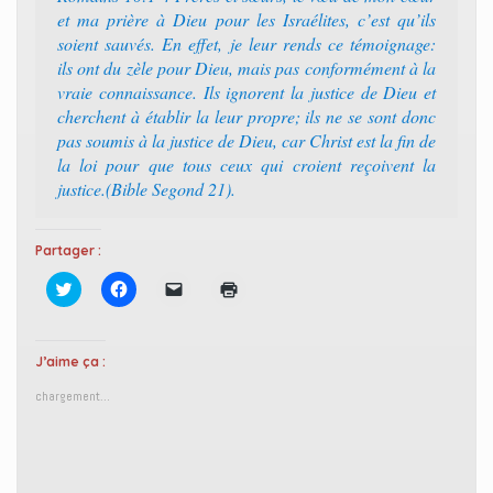
et ma prière à Dieu pour les Israélites, c’est qu’ils
soient sauvés. En effet, je leur rends ce témoignage:
ils ont du zèle pour Dieu, mais pas conformément à la
vraie connaissance. Ils ignorent la justice de Dieu et
cherchent à établir la leur propre; ils ne se sont donc
pas soumis à la justice de Dieu, car Christ est la fin de
la loi pour que tous ceux qui croient reçoivent la
justice.(Bible Segond 21).
Partager :
C
C
C
C
l
l
l
l
i
i
i
i
q
q
q
q
u
u
u
u
e
e
e
e
J’aime ça :
z
z
r
r
p
p
p
p
chargement…
o
o
o
o
u
u
u
u
r
r
r
r
p
p
e
i
a
a
n
m
r
r
v
p
t
t
o
r