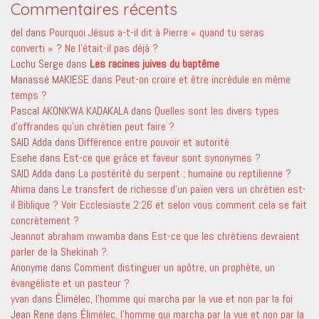
Commentaires récents
del
dans
Pourquoi Jésus a-t-il dit à Pierre « quand tu seras
converti » ? Ne l’était-il pas déjà ?
Lochu Serge
dans
Les racines juives du baptême
Manassé MAKIESE
dans
Peut-on croire et être incrédule en même
temps ?
Pascal AKONKWA KADAKALA
dans
Quelles sont les divers types
d’offrandes qu’un chrétien peut faire ?
SAID Adda
dans
Différence entre pouvoir et autorité
Esehe
dans
Est-ce que grâce et faveur sont synonymes ?
SAID Adda
dans
La postérité du serpent ; humaine ou reptilienne ?
Ahima
dans
Le transfert de richesse d’un païen vers un chrétien est-
il Biblique ? Voir Ecclesiaste 2:26 et selon vous comment cela se fait
concrètement ?
Jeannot abraham mwamba
dans
Est-ce que les chrétiens devraient
parler de la Shekinah ?
Anonyme
dans
Comment distinguer un apôtre, un prophète, un
évangéliste et un pasteur ?
yvan
dans
Élimélec, l’homme qui marcha par la vue et non par la foi
Jean Rene
dans
Élimélec, l’homme qui marcha par la vue et non par la