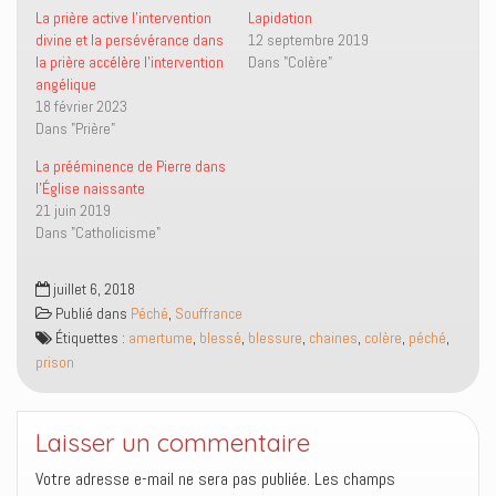
r
r
i
u
La prière active l’intervention
Lapidation
T
F
e
v
divine et la persévérance dans
12 septembre 2019
w
a
n
r
i
c
p
e
la prière accélère l’intervention
Dans "Colère"
t
e
a
d
angélique
t
b
r
a
e
o
e
n
18 février 2023
r
o
-
s
Dans "Prière"
(
k
m
u
o
(
a
n
u
o
i
e
La prééminence de Pierre dans
v
u
l
n
r
v
à
o
l’Église naissante
e
r
u
u
21 juin 2019
d
e
n
v
a
d
a
e
Dans "Catholicisme"
n
a
m
l
s
n
i
l
u
s
(
e
n
u
o
f
juillet 6, 2018
e
n
u
e
Publié dans
Péché
,
Souffrance
n
e
v
n
o
n
r
ê
Étiquettes :
amertume
,
blessé
,
blessure
,
chaines
,
colère
,
péché
,
u
o
e
t
v
u
d
r
prison
e
v
a
e
l
e
n
)
l
l
s
e
l
u
f
e
n
Laisser un commentaire
e
f
e
n
e
n
ê
n
o
Votre adresse e-mail ne sera pas publiée.
Les champs
t
ê
u