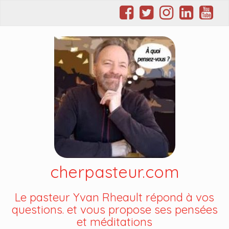
cherpasteur.com
Le pasteur Yvan Rheault répond à vos
questions. et vous propose ses pensées
et méditations