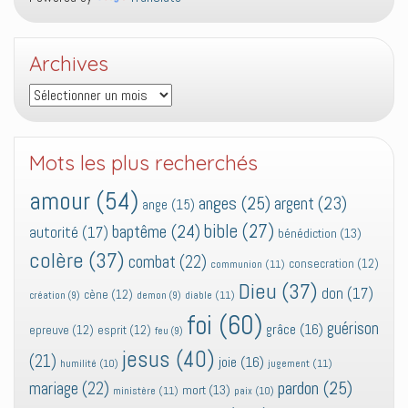
Archives
Archives
Mots les plus recherchés
amour
(54)
anges
(25)
argent
(23)
ange
(15)
bible
(27)
baptême
(24)
autorité
(17)
bénédiction
(13)
colère
(37)
combat
(22)
consecration
(12)
communion
(11)
Dieu
(37)
don
(17)
cène
(12)
diable
(11)
création
(9)
demon
(9)
foi
(60)
guérison
grâce
(16)
epreuve
(12)
esprit
(12)
feu
(9)
jesus
(40)
(21)
joie
(16)
jugement
(11)
humilité
(10)
pardon
(25)
mariage
(22)
mort
(13)
ministère
(11)
paix
(10)