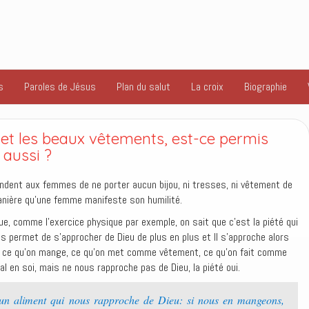
s
Paroles de Jésus
Plan du salut
La croix
Biographie
s et les beaux vêtements, est-ce permis
 aussi ?
ndent aux femmes de ne porter aucun bijou, ni tresses, ni vêtement de
manière qu’une femme manifeste son humilité.
ue, comme l’exercice physique par exemple, on sait que c’est la piété qui
ous permet de s’approcher de Dieu de plus en plus et Il s’approche alors
), ce qu’on mange, ce qu’on met comme vêtement, ce qu’on fait comme
l en soi, mais ne nous rapproche pas de Dieu, la piété oui.
 un aliment qui nous rapproche de Dieu: si nous en mangeons,