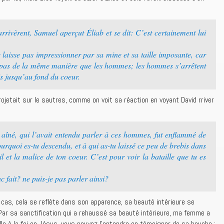
rivèrent, Samuel aperçut Éliab et se dit: C’est certainement lui
e laisse pas impressionner par sa mine et sa taille imposante, car
ge pas de la même manière que les hommes; les hommes s’arrêtent
s jusqu’au fond du coeur.
projetait sur le sautres, comme on voit sa réaction en voyant David rriver
 aîné, qui l’avait entendu parler à ces hommes, fut enflammé de
ourquoi es-tu descendu, et à qui as-tu laissé ce peu de brebis dans
l et la malice de ton coeur. C’est pour voir la bataille que tu es
 fait? ne puis-je pas parler ainsi?
as, cela se reflète dans son apparence, sa beauté intérieure se
Par sa sanctification qui a rehaussé sa beauté intérieure, ma femme a
e à la foi en Jésus, vous pouvez l’entendre en témoigner de sa bouche :