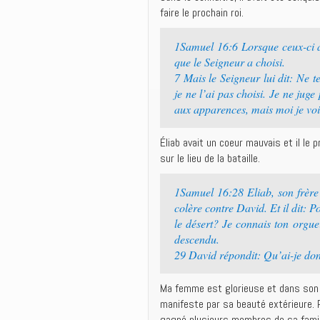
faire le prochain roi.
1Samuel 16:6 Lorsque ceux-ci ar
que le Seigneur a choisi.
7 Mais le Seigneur lui dit: Ne t
je ne l’ai pas choisi. Je ne ju
aux apparences, mais moi je voi
Éliab avait un coeur mauvais et il le 
sur le lieu de la bataille.
1Samuel 16:28 Eliab, son frère
colère contre David. Et il dit: P
le désert? Je connais ton orguei
descendu.
29 David répondit: Qu’ai-je donc
Ma femme est glorieuse et dans son c
manifeste par sa beauté extérieure. 
gagné plusieurs membres de sa famill