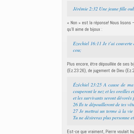
Jérémie 2:32 Une jeune fille oubl
« Non » est la réponse! Nous lisons
qu’Il aime de bijoux :
Ezechiel 16:11 Je t’ai couverte d
cou;
Plus encore, être dépouillée de ses 
(Ez.23:26), de jugement de Dieu (Ez.
Ézéchiel 23:25 A cause de ma col
couperont le nez et les oreilles et
et les survivants seront dévorés p
26 Ils te dépouilleront de tes vêt
27 Je mettrai un terme à la vi
Tu ne désireras plus personne et
Est-ce que vraiment, Pierre voulait h