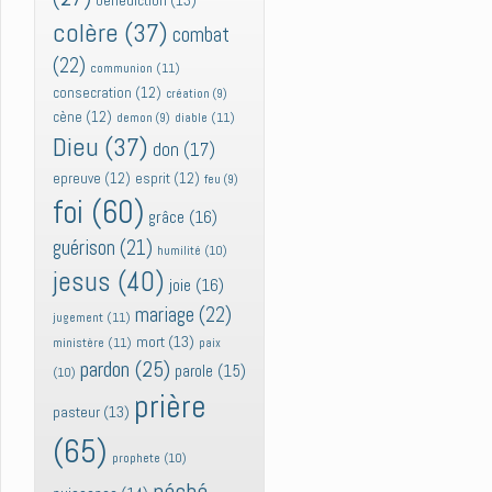
bénédiction
(13)
colère
(37)
combat
(22)
communion
(11)
consecration
(12)
création
(9)
cène
(12)
diable
(11)
demon
(9)
Dieu
(37)
don
(17)
epreuve
(12)
esprit
(12)
feu
(9)
foi
(60)
grâce
(16)
guérison
(21)
humilité
(10)
jesus
(40)
joie
(16)
mariage
(22)
jugement
(11)
mort
(13)
ministère
(11)
paix
pardon
(25)
parole
(15)
(10)
prière
pasteur
(13)
(65)
prophete
(10)
péché