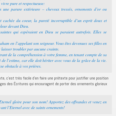
 vivre pure et respectueuse:
s une parure extérieure – cheveux tressés, ornements d’or ou
et cachée du coeur, la pureté incorruptible d’un esprit doux et
aleur devant Dieu.
aintes qui espéraient en Dieu se paraient autrefois. Elles se
ham en l’appelant son seigneur. Vous êtes devenues ses filles en
s laisser troubler par aucune crainte.
rant de la compréhension à votre femme, en tenant compte de sa
 de l’estime, car elle doit hériter avec vous de la grâce de la vie.
sse obstacle à vos prières.
e, c’est très facile d’en faire une prétexte pour justifier une position
ages des Écritures qui encouragent de porter des ornements glorieux
ternel gloire pour son nom! Apportez des offrandes et venez en
vant l’Eternel avec de saints ornements!