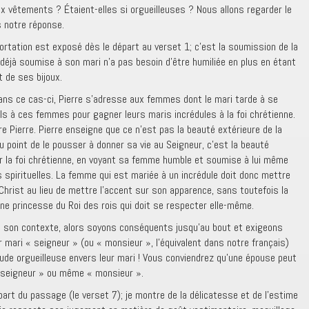
ux vêtements ? Étaient-elles si orgueilleuses ? Nous allons regarder le
 notre réponse.
ortation est exposé dès le départ au verset 1; c’est la soumission de la
éjà soumise à son mari n’a pas besoin d’être humiliée en plus en étant
 de ses bijoux.
ans ce cas-ci, Pierre s’adresse aux femmes dont le mari tarde à se
eils à ces femmes pour gagner leurs maris incrédules à la foi chrétienne.
tre Pierre. Pierre enseigne que ce n’est pas la beauté extérieure de la
 point de le pousser à donner sa vie au Seigneur, c’est la beauté
rer la foi chrétienne, en voyant sa femme humble et soumise à lui même
 spirituelles. La femme qui est mariée à un incrédule doit donc mettre
 Christ au lieu de mettre l’accent sur son apparence, sans toutefois la
igne princesse du Roi des rois qui doit se respecter elle-même.
e son contexte, alors soyons conséquents jusqu’au bout et exigeons
 mari « seigneur » (ou « monsieur », l’équivalent dans notre français)
tude orgueilleuse envers leur mari ! Vous conviendrez qu’une épouse peut
 seigneur » ou même « monsieur ».
art du passage (le verset 7); je montre de la délicatesse et de l’estime