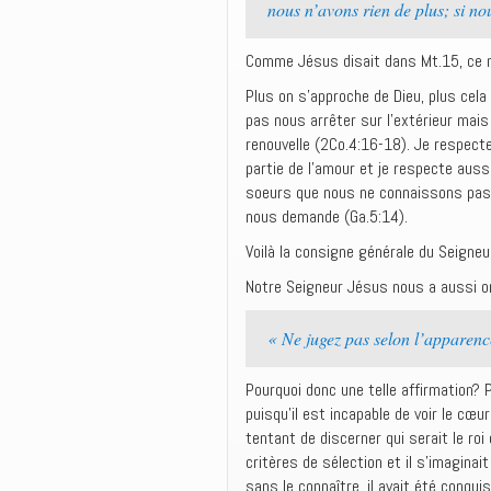
nous n’avons rien de plus; si n
Comme Jésus disait dans Mt.15, ce n’
Plus on s’approche de Dieu, plus cel
pas nous arrêter sur l’extérieur mais 
renouvelle (2Co.4:16-18). Je respec
partie de l’amour et je respecte auss
soeurs que nous ne connaissons pas s
nous demande (Ga.5:14).
Voilà la consigne générale du Seigne
Notre Seigneur Jésus nous a aussi 
« Ne jugez pas selon l’apparenc
Pourquoi donc une telle affirmation? 
puisqu’il est incapable de voir le cœ
tentant de discerner qui serait le ro
critères de sélection et il s’imaginait
sans le connaître, il avait été conquis