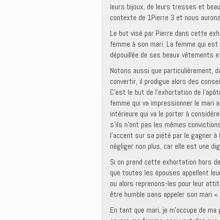
leurs bijoux, de leurs tresses et bea
contexte de 1Pierre 3 et nous aurons
Le but visé par Pierre dans cette exh
femme à son mari. La femme qui est d
dépouillée de ses beaux vêtements et
Notons aussi que particulièrement, d
convertir, il prodigue alors des cons
C’est le but de l’exhortation de l’apô
femme qui va impressionner le mari au
intérieure qui va le porter à considé
s’ils n’ont pas les mêmes convictions
l’accent sur sa piété par le gagner à
négliger non plus, car elle est une d
Si on prend cette exhortation hors d
que toutes les épouses appellent leur
ou alors reprenons-les pour leur atti
être humble sans appeler son mari «
En tant que mari, je m’occupe de ma p