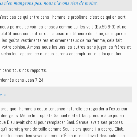
ous n’en mangeons pas, nous n’avons rien de moins.
est pas ce qui entre dans l’homme le problème, c’est ce qui en sort.
a nous permet de voir les choses comme Lui les voit (Es.55:8-9) et ne
plutôt nous concentrer sur la beauté intérieure de l’âme, celle qui se
te les goûts vestimentaires et ornementaux de ma femme, cela fait
i votre opinion. Aimons-nous les uns les autres sans juger les frères et
elon leur apparence et nous aurons accompli toute la loi que Dieu
ur dans tous nos rapports.
ordonnés dans Jean 7:24
e »
Parce que l’homme a cette tendance naturelle de regarder à l’extérieur
ur des gens. Même le prophète Samuel s’était fait prendre à ce jeu en
i que Dieu avait choisi pour remplacer Saul. Samuel avait ses propres
 qu’il serait grand de taille comme Saul, alors quand il a aperçu Eliab,
 par lui, mais Dieu voyait au cœur d’Éliab et cela l’avait dissuadé d’en