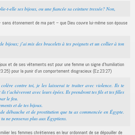
ie-t-elle ses bijoux, ou une fiancée sa ceinture tressée? Non,
 – sans étonnement de ma part – que Dieu couvre lui-même son épouse
e bijoux; j’ai mis des bracelets à tes poignets et un collier à ton
bijoux et de ses vêtements est pour une femme un signe d’humiliation
23:25) pour la punir d’un comportement disgracieux (Ez.23:27)
ère contre toi, je les laisserai te traiter avec violence. Ils te
 ils t’achèveront avec leurs épées. Ils prendront tes fils et tes filles
ar le feu.
ements et de tes bijoux.
e de débauche et de prostitution que tu as commencée en Égypte.
 tu ne penseras plus aux Égyptiens.
umilier les femmes chrétiennes en leur ordonnant de se dépouiller de