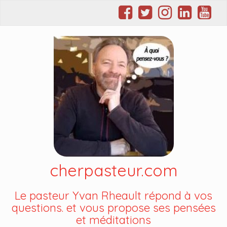
cherpasteur.com
Le pasteur Yvan Rheault répond à vos
questions. et vous propose ses pensées
et méditations