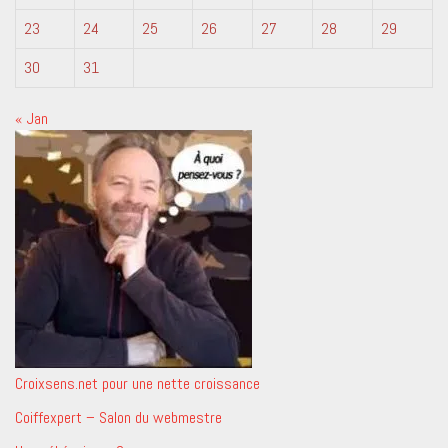
23
24
25
26
27
28
29
30
31
« Jan
Croixsens.net pour une nette croissance
Coiffexpert – Salon du webmestre