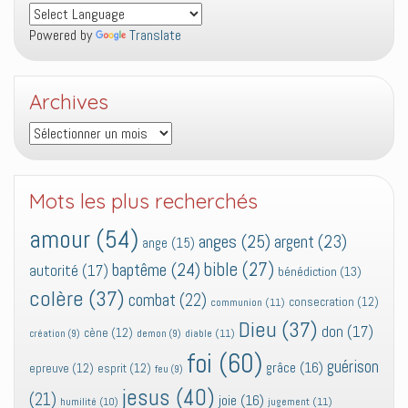
Powered by
Translate
Archives
Archives
Mots les plus recherchés
amour
(54)
anges
(25)
argent
(23)
ange
(15)
bible
(27)
baptême
(24)
autorité
(17)
bénédiction
(13)
colère
(37)
combat
(22)
consecration
(12)
communion
(11)
Dieu
(37)
don
(17)
cène
(12)
diable
(11)
création
(9)
demon
(9)
foi
(60)
guérison
grâce
(16)
epreuve
(12)
esprit
(12)
feu
(9)
jesus
(40)
(21)
joie
(16)
jugement
(11)
humilité
(10)