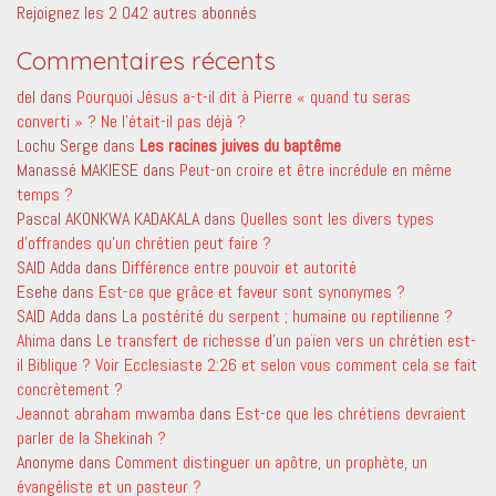
Rejoignez les 2 042 autres abonnés
Commentaires récents
del
dans
Pourquoi Jésus a-t-il dit à Pierre « quand tu seras
converti » ? Ne l’était-il pas déjà ?
Lochu Serge
dans
Les racines juives du baptême
Manassé MAKIESE
dans
Peut-on croire et être incrédule en même
temps ?
Pascal AKONKWA KADAKALA
dans
Quelles sont les divers types
d’offrandes qu’un chrétien peut faire ?
SAID Adda
dans
Différence entre pouvoir et autorité
Esehe
dans
Est-ce que grâce et faveur sont synonymes ?
SAID Adda
dans
La postérité du serpent ; humaine ou reptilienne ?
Ahima
dans
Le transfert de richesse d’un païen vers un chrétien est-
il Biblique ? Voir Ecclesiaste 2:26 et selon vous comment cela se fait
concrètement ?
Jeannot abraham mwamba
dans
Est-ce que les chrétiens devraient
parler de la Shekinah ?
Anonyme
dans
Comment distinguer un apôtre, un prophète, un
évangéliste et un pasteur ?