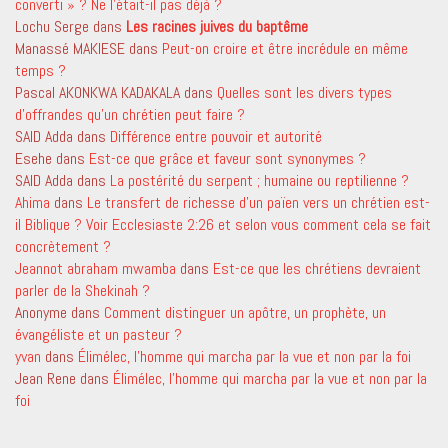
converti » ? Ne l’était-il pas déjà ?
Lochu Serge
dans
Les racines juives du baptême
Manassé MAKIESE
dans
Peut-on croire et être incrédule en même
temps ?
Pascal AKONKWA KADAKALA
dans
Quelles sont les divers types
d’offrandes qu’un chrétien peut faire ?
SAID Adda
dans
Différence entre pouvoir et autorité
Esehe
dans
Est-ce que grâce et faveur sont synonymes ?
SAID Adda
dans
La postérité du serpent ; humaine ou reptilienne ?
Ahima
dans
Le transfert de richesse d’un païen vers un chrétien est-
il Biblique ? Voir Ecclesiaste 2:26 et selon vous comment cela se fait
concrètement ?
Jeannot abraham mwamba
dans
Est-ce que les chrétiens devraient
parler de la Shekinah ?
Anonyme
dans
Comment distinguer un apôtre, un prophète, un
évangéliste et un pasteur ?
yvan
dans
Élimélec, l’homme qui marcha par la vue et non par la foi
Jean Rene
dans
Élimélec, l’homme qui marcha par la vue et non par la
foi