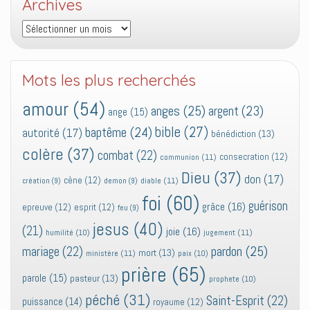
Archives
Archives
Mots les plus recherchés
amour
(54)
anges
(25)
argent
(23)
ange
(15)
bible
(27)
baptême
(24)
autorité
(17)
bénédiction
(13)
colère
(37)
combat
(22)
consecration
(12)
communion
(11)
Dieu
(37)
don
(17)
cène
(12)
diable
(11)
création
(9)
demon
(9)
foi
(60)
guérison
grâce
(16)
epreuve
(12)
esprit
(12)
feu
(9)
jesus
(40)
(21)
joie
(16)
jugement
(11)
humilité
(10)
pardon
(25)
mariage
(22)
mort
(13)
ministère
(11)
paix
(10)
prière
(65)
parole
(15)
pasteur
(13)
prophete
(10)
péché
(31)
Saint-Esprit
(22)
puissance
(14)
royaume
(12)