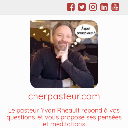
cherpasteur.com
Le pasteur Yvan Rheault répond à vos
questions. et vous propose ses pensées
et méditations