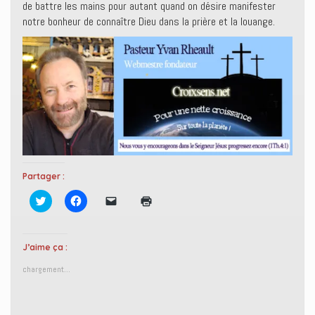
de battre les mains pour autant quand on désire manifester
notre bonheur de connaître Dieu dans la prière et la louange.
Partager :
C
C
C
C
l
l
l
l
i
i
i
i
q
q
q
q
u
u
u
u
e
e
e
e
J’aime ça :
z
z
r
r
p
p
p
p
chargement…
o
o
o
o
u
u
u
u
r
r
r
r
p
p
e
i
a
a
n
m