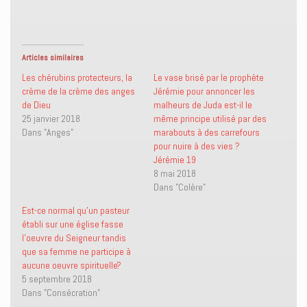
r
r
v
p
t
t
o
r
a
a
y
i
g
g
e
m
e
e
r
e
r
r
u
r
s
s
n
(
Articles similaires
u
u
l
o
r
r
i
u
Les chérubins protecteurs, la
Le vase brisé par le prophète
T
F
e
v
crème de la crème des anges
Jérémie pour annoncer les
w
a
n
r
i
c
p
e
de Dieu
malheurs de Juda est-il le
t
e
a
d
25 janvier 2018
même principe utilisé par des
t
b
r
a
e
o
e
n
Dans "Anges"
marabouts à des carrefours
r
o
-
s
(
k
m
u
pour nuire à des vies ?
o
(
a
n
Jérémie 19
u
o
i
e
v
u
l
n
8 mai 2018
r
v
à
o
Dans "Colère"
e
r
u
u
d
e
n
v
a
d
a
e
Est-ce normal qu’un pasteur
n
a
m
l
établi sur une église fasse
s
n
i
l
u
s
(
e
l’oeuvre du Seigneur tandis
n
u
o
f
que sa femme ne participe à
e
n
u
e
n
e
v
n
aucune oeuvre spirituelle?
o
n
r
ê
5 septembre 2018
u
o
e
t
v
u
d
r
Dans "Consécration"
e
v
a
e
l
e
n
)