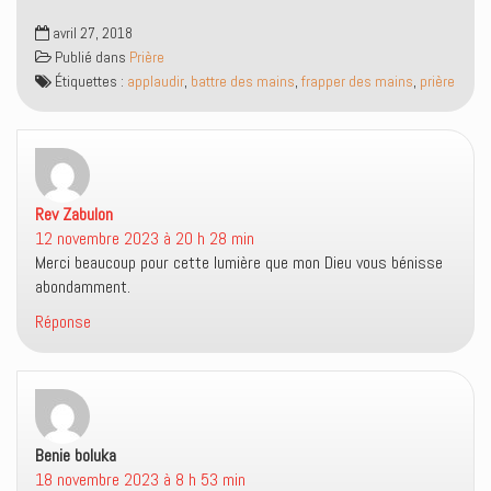
l
l
s
e
l
u
avril 27, 2018
f
e
n
e
f
e
Publié dans
Prière
n
e
n
Étiquettes :
applaudir
,
battre des mains
,
frapper des mains
,
prière
ê
n
o
t
ê
u
r
t
v
e
r
e
)
e
l
)
l
e
f
e
Rev Zabulon
dit :
n
ê
12 novembre 2023 à 20 h 28 min
t
r
Merci beaucoup pour cette lumière que mon Dieu vous bénisse
e
)
abondamment.
Réponse
Benie boluka
dit :
18 novembre 2023 à 8 h 53 min