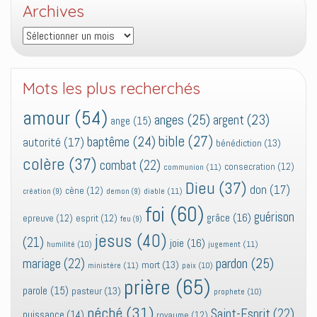
Archives
Archives
Mots les plus recherchés
amour
(54)
anges
(25)
argent
(23)
ange
(15)
bible
(27)
baptême
(24)
autorité
(17)
bénédiction
(13)
colère
(37)
combat
(22)
consecration
(12)
communion
(11)
Dieu
(37)
don
(17)
cène
(12)
diable
(11)
création
(9)
demon
(9)
foi
(60)
guérison
grâce
(16)
epreuve
(12)
esprit
(12)
feu
(9)
jesus
(40)
(21)
joie
(16)
jugement
(11)
humilité
(10)
pardon
(25)
mariage
(22)
mort
(13)
ministère
(11)
paix
(10)
prière
(65)
parole
(15)
pasteur
(13)
prophete
(10)
péché
(31)
Saint-Esprit
(22)
puissance
(14)
royaume
(12)