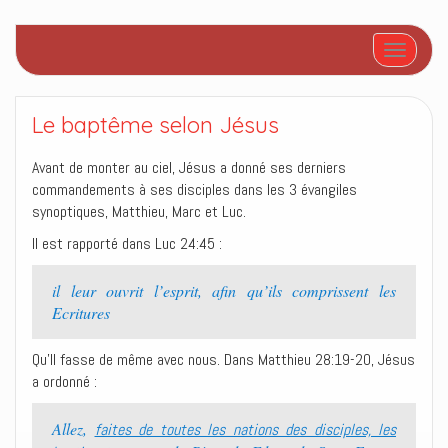
Afficher/
Le baptême selon Jésus
Avant de monter au ciel, Jésus a donné ses derniers
commandements à ses disciples dans les 3 évangiles
synoptiques, Matthieu, Marc et Luc.
Il est rapporté dans Luc 24:45 :
il leur ouvrit l’esprit, afin qu’ils comprissent les
Ecritures
Qu’Il fasse de même avec nous. Dans Matthieu 28:19-20, Jésus
a ordonné :
Allez,
faites de toutes les nations des disciples, les