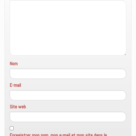
t
ê
u
r
t
v
e
r
e
)
e
l
)
l
e
f
e
n
ê
t
r
e
)
Nom
E-mail
Site web
Enregistrer mon nom, mon e-mail et mon site dans le