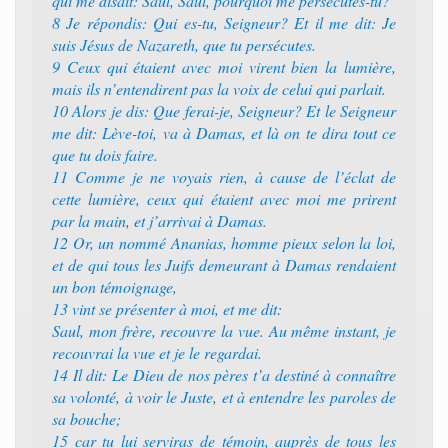
qui me disait: Saul, Saul, pourquoi me persécutes-tu?
8 Je répondis: Qui es-tu, Seigneur? Et il me dit: Je
suis Jésus de Nazareth, que tu persécutes.
9 Ceux qui étaient avec moi virent bien la lumière,
mais ils n’entendirent pas la voix de celui qui parlait.
10 Alors je dis: Que ferai-je, Seigneur? Et le Seigneur
me dit: Lève-toi, va à Damas, et là on te dira tout ce
que tu dois faire.
11 Comme je ne voyais rien, à cause de l’éclat de
cette lumière, ceux qui étaient avec moi me prirent
par la main, et j’arrivai à Damas.
12 Or, un nommé Ananias, homme pieux selon la loi,
et de qui tous les Juifs demeurant à Damas rendaient
un bon témoignage,
13 vint se présenter à moi, et me dit:
Saul, mon frère, recouvre la vue. Au même instant, je
recouvrai la vue et je le regardai.
14 Il dit: Le Dieu de nos pères t’a destiné à connaître
sa volonté, à voir le Juste, et à entendre les paroles de
sa bouche;
15 car tu lui serviras de témoin, auprès de tous les