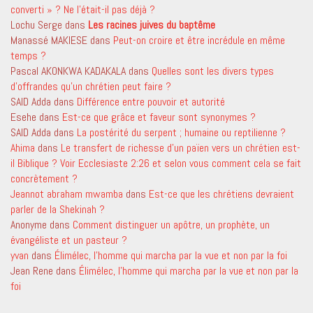
converti » ? Ne l’était-il pas déjà ?
Lochu Serge
dans
Les racines juives du baptême
Manassé MAKIESE
dans
Peut-on croire et être incrédule en même
temps ?
Pascal AKONKWA KADAKALA
dans
Quelles sont les divers types
d’offrandes qu’un chrétien peut faire ?
SAID Adda
dans
Différence entre pouvoir et autorité
Esehe
dans
Est-ce que grâce et faveur sont synonymes ?
SAID Adda
dans
La postérité du serpent ; humaine ou reptilienne ?
Ahima
dans
Le transfert de richesse d’un païen vers un chrétien est-
il Biblique ? Voir Ecclesiaste 2:26 et selon vous comment cela se fait
concrètement ?
Jeannot abraham mwamba
dans
Est-ce que les chrétiens devraient
parler de la Shekinah ?
Anonyme
dans
Comment distinguer un apôtre, un prophète, un
évangéliste et un pasteur ?
yvan
dans
Élimélec, l’homme qui marcha par la vue et non par la foi
Jean Rene
dans
Élimélec, l’homme qui marcha par la vue et non par la
foi