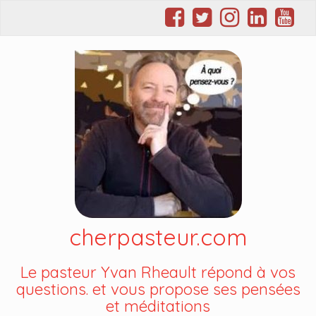
cherpasteur.com
Le pasteur Yvan Rheault répond à vos
questions. et vous propose ses pensées
et méditations