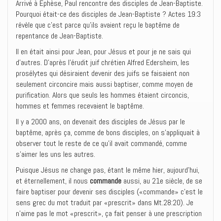
Arrivé à Ephèse, Paul rencontre des disciples de Jean-Baptiste.
Pourquoi était-ce des disciples de Jean-Baptiste ? Actes 19:3
révèle que c’est parce qu’ils avaient reçu le baptême de
repentance de Jean-Baptiste.
Il en était ainsi pour Jean, pour Jésus et pour je ne sais qui
d’autres. D’après l’érudit juif chrétien Alfred Edersheim, les
prosélytes qui désiraient devenir des juifs se faisaient non
seulement circoncire mais aussi baptiser, comme moyen de
purification. Alors que seuls les hommes étaient circoncis,
hommes et femmes recevaient le baptême.
Il y a 2000 ans, on devenait des disciples de Jésus par le
baptême, après ça, comme de bons disciples, on s’appliquait à
observer tout le reste de ce qu’il avait commandé, comme
s’aimer les uns les autres.
Puisque Jésus ne change pas, étant le même hier, aujourd’hui,
et éternellement, il nous
commande
aussi, au 21e siècle, de se
faire baptiser pour devenir ses disciples («commande» c’est le
sens grec du mot traduit par «prescrit» dans Mt.28:20). Je
n’aime pas le mot «prescrit», ça fait penser à une prescription