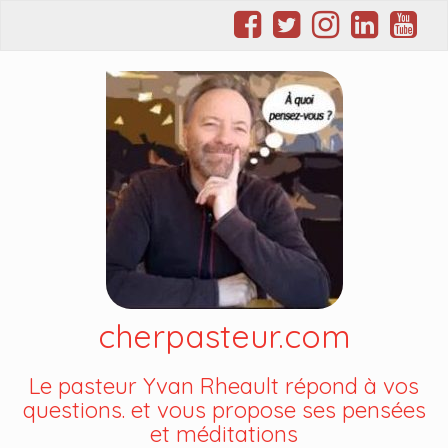
cherpasteur.com
Le pasteur Yvan Rheault répond à vos
questions. et vous propose ses pensées
et méditations