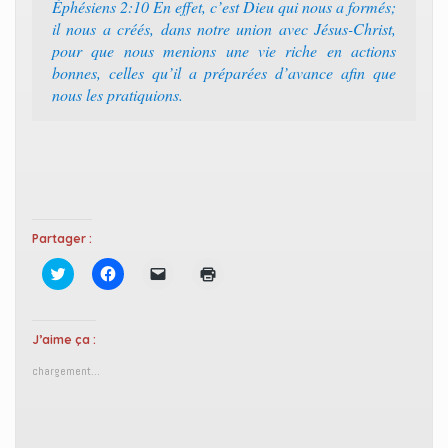
Éphésiens 2:10 En effet, c’est Dieu qui nous a formés;
il nous a créés, dans notre union avec Jésus-Christ,
pour que nous menions une vie riche en actions
bonnes, celles qu’il a préparées d’avance afin que
nous les pratiquions.
Partager :
C
C
C
C
l
l
l
l
i
i
i
i
q
q
q
q
u
u
u
u
e
e
e
e
J’aime ça :
z
z
r
r
p
p
p
p
chargement…
o
o
o
o
u
u
u
u
r
r
r
r
p
p
e
i
a
a
n
m
r
r
v
p