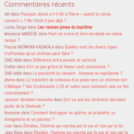
Commentaires récents
del
dans
Pourquoi Jésus a-t-il dit à Pierre « quand tu seras
converti » ? Ne l’était-il pas déjà ?
Lochu Serge
dans
Les racines juives du baptême
Manassé MAKIESE
dans
Peut-on croire et être incrédule en même
temps ?
Pascal AKONKWA KADAKALA
dans
Quelles sont les divers types
d’offrandes qu’un chrétien peut faire ?
SAID Adda
dans
Différence entre pouvoir et autorité
Esehe
dans
Est-ce que grâce et faveur sont synonymes ?
SAID Adda
dans
La postérité du serpent ; humaine ou reptilienne ?
Ahima
dans
Le transfert de richesse d’un païen vers un chrétien est-
il Biblique ? Voir Ecclesiaste 2:26 et selon vous comment cela se fait
concrètement ?
Jeannot abraham mwamba
dans
Est-ce que les chrétiens devraient
parler de la Shekinah ?
Anonyme
dans
Comment distinguer un apôtre, un prophète, un
évangéliste et un pasteur ?
yvan
dans
Élimélec, l’homme qui marcha par la vue et non par la foi
Jean Rene
dans
Élimélec, l’homme qui marcha par la vue et non par la