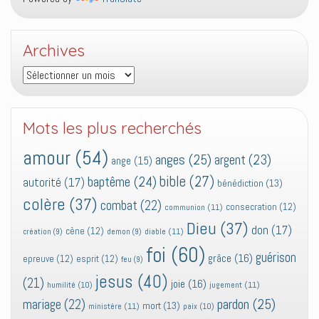
Archives
Archives
Mots les plus recherchés
amour
(54)
anges
(25)
argent
(23)
ange
(15)
bible
(27)
baptême
(24)
autorité
(17)
bénédiction
(13)
colère
(37)
combat
(22)
consecration
(12)
communion
(11)
Dieu
(37)
don
(17)
cène
(12)
diable
(11)
création
(9)
demon
(9)
foi
(60)
guérison
grâce
(16)
epreuve
(12)
esprit
(12)
feu
(9)
jesus
(40)
(21)
joie
(16)
jugement
(11)
humilité
(10)
pardon
(25)
mariage
(22)
mort
(13)
ministère
(11)
paix
(10)