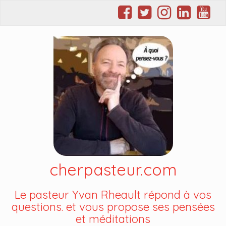
cherpasteur.com
Le pasteur Yvan Rheault répond à vos
questions. et vous propose ses pensées
et méditations