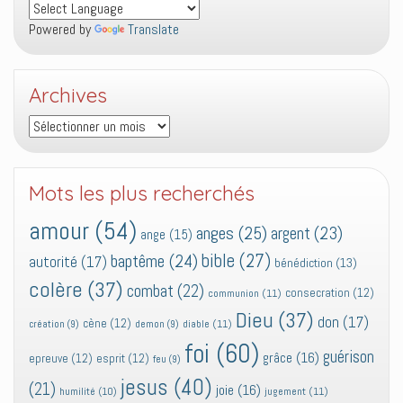
Powered by
Translate
Archives
Archives
Mots les plus recherchés
amour
(54)
anges
(25)
argent
(23)
ange
(15)
bible
(27)
baptême
(24)
autorité
(17)
bénédiction
(13)
colère
(37)
combat
(22)
consecration
(12)
communion
(11)
Dieu
(37)
don
(17)
cène
(12)
diable
(11)
création
(9)
demon
(9)
foi
(60)
guérison
grâce
(16)
epreuve
(12)
esprit
(12)
feu
(9)
jesus
(40)
(21)
joie
(16)
jugement
(11)
humilité
(10)