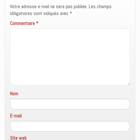
r
t
v
e
r
e
Votre adresse e-mail ne sera pas publiée.
Les champs
)
e
l
obligatoires sont indiqués avec
)
l
*
e
f
Commentaire
*
e
n
ê
t
r
e
)
Nom
E-mail
Site web