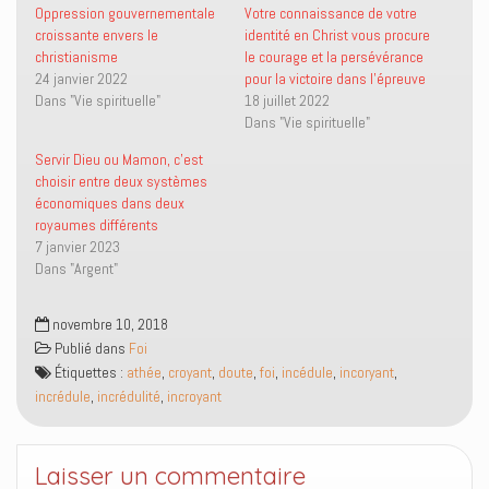
r
r
i
u
Oppression gouvernementale
Votre connaissance de votre
T
F
e
v
croissante envers le
identité en Christ vous procure
w
a
n
r
i
c
p
e
christianisme
le courage et la persévérance
t
e
a
d
24 janvier 2022
pour la victoire dans l’épreuve
t
b
r
a
e
o
e
n
Dans "Vie spirituelle"
18 juillet 2022
r
o
-
s
(
k
m
u
Dans "Vie spirituelle"
o
(
a
n
u
o
i
e
Servir Dieu ou Mamon, c’est
v
u
l
n
r
v
à
o
choisir entre deux systèmes
e
r
u
u
économiques dans deux
d
e
n
v
a
d
a
e
royaumes différents
n
a
m
l
7 janvier 2023
s
n
i
l
u
s
(
e
Dans "Argent"
n
u
o
f
e
n
u
e
n
e
v
n
o
n
r
ê
novembre 10, 2018
u
o
e
t
Publié dans
v
u
Foi
d
r
e
v
a
e
Étiquettes :
athée
,
croyant
,
doute
,
foi
,
incédule
,
incoryant
,
l
e
n
)
l
l
s
incrédule
,
incrédulité
,
incroyant
e
l
u
f
e
n
e
f
e
n
e
n
ê
n
o
Laisser un commentaire
t
ê
u