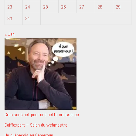
23
24
25
26
27
28
29
30
31
« Jan
Croixsens.net pour une nette croissance
Coiffexpert – Salon du webmestre
Un québécois au Cameroun