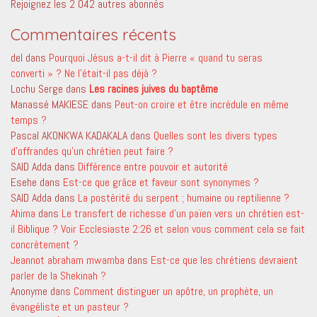
Rejoignez les 2 042 autres abonnés
Commentaires récents
del
dans
Pourquoi Jésus a-t-il dit à Pierre « quand tu seras
converti » ? Ne l’était-il pas déjà ?
Lochu Serge
dans
Les racines juives du baptême
Manassé MAKIESE
dans
Peut-on croire et être incrédule en même
temps ?
Pascal AKONKWA KADAKALA
dans
Quelles sont les divers types
d’offrandes qu’un chrétien peut faire ?
SAID Adda
dans
Différence entre pouvoir et autorité
Esehe
dans
Est-ce que grâce et faveur sont synonymes ?
SAID Adda
dans
La postérité du serpent ; humaine ou reptilienne ?
Ahima
dans
Le transfert de richesse d’un païen vers un chrétien est-
il Biblique ? Voir Ecclesiaste 2:26 et selon vous comment cela se fait
concrètement ?
Jeannot abraham mwamba
dans
Est-ce que les chrétiens devraient
parler de la Shekinah ?
Anonyme
dans
Comment distinguer un apôtre, un prophète, un
évangéliste et un pasteur ?