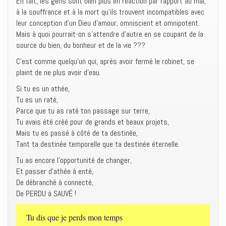
En fait, les gens sont bien plus en réaction par rapport au mal,
à la souffrance et à la mort qu’ils trouvent incompatibles avec
leur conception d’un Dieu d’amour, omniscient et omnipotent.
Mais à quoi pourrait-on s’attendre d’autre en se coupant de la
source du bien, du bonheur et de la vie ???
C’est comme quelqu’un qui, après avoir fermé le robinet, se
plaint de ne plus avoir d’eau.
Si tu es un athée,
Tu es un raté,
Parce que tu as raté ton passage sur terre,
Tu avais été créé pour de grands et beaux projets,
Mais tu es passé à côté de ta destinée,
Tant ta destinée temporelle que ta destinée éternelle.
Tu as encore l’opportunité de changer,
Et passer d’athée à enté,
De débranché à connecté,
De PERDU à SAUVÉ !
Tu dis que je perds mon temps