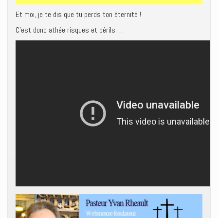
Et moi, je te dis que tu perds ton éternité !
C’est donc athée risques et périls …