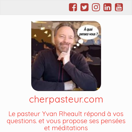
cherpasteur.com
Le pasteur Yvan Rheault répond à vos
questions. et vous propose ses pensées
et méditations