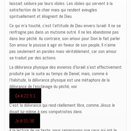
laissait séduire par leurs idoles. Les idoles qui servent à la
satisfaction de la chair mais qui rendent aveugles
spirituellement et éloignent de Dieu.
Ce qui m’a touché, c’est l’attitude de Dieu envers Israël. Il ne se
renfrogne pas dans un mutisme outré. Il ne les abandonne pas
dans leur péché. Au contraire, son amour pour Sion le fait parler.
Son amour le pousse à agir en faveur de son peuple, Il n’aime
pas seulement en paroles mais véritablement, car son amour
se traduit par des actions.
La délivrance physique des ennemis d’Israël s’est effectivement
produite par la suite au temps de Daniel, mais, comme à
l’habitude, la délivrance physique est une métaphore de la
délivrance de l’esclavage du péché, voir
Ga.4:22-5:1
C’est la délivrance qui rend réellement libre, comme Jésus le
disait lui-même à ses compatriotes dans
Jn.8:31-36
À la lecture de ce texte, nous remarquons que ceux qui ont le