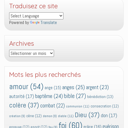
Traduisez ce site
Powered by
Translate
Archives
Archives
Mots les plus recherchés
amour
(54)
anges
(25)
argent
(23)
ange
(15)
bible
(27)
baptême
(24)
autorité
(17)
bénédiction
(13)
colère
(37)
combat
(22)
consecration
(12)
communion
(11)
Dieu
(37)
don
(17)
cène
(12)
diable
(11)
création
(9)
demon
(9)
foi
(60)
guérison
grâce
(16)
epreuve
(12)
esprit
(12)
feu
(9)