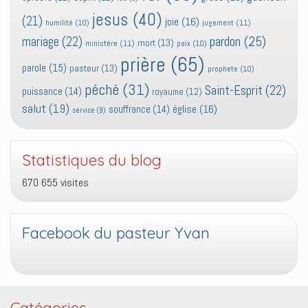
jesus
(40)
(21)
joie
(16)
jugement
(11)
humilité
(10)
pardon
(25)
mariage
(22)
mort
(13)
ministère
(11)
paix
(10)
prière
(65)
parole
(15)
pasteur
(13)
prophete
(10)
péché
(31)
Saint-Esprit
(22)
puissance
(14)
royaume
(12)
salut
(19)
église
(16)
souffrance
(14)
service
(9)
Statistiques du blog
670 655 visites
Facebook du pasteur Yvan
Catégories