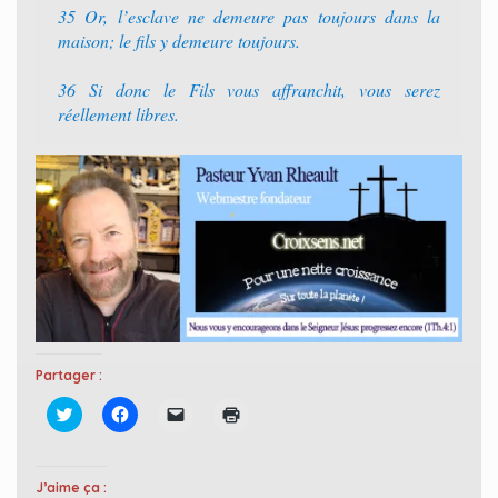
35 Or, l’esclave ne demeure pas toujours dans la
maison; le fils y demeure toujours.
36 Si donc le Fils vous affranchit, vous serez
réellement libres.
Partager :
C
C
C
C
l
l
l
l
i
i
i
i
q
q
q
q
u
u
u
u
e
e
e
e
J’aime ça :