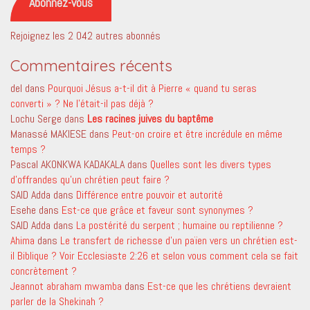
Abonnez-vous
Rejoignez les 2 042 autres abonnés
Commentaires récents
del
dans
Pourquoi Jésus a-t-il dit à Pierre « quand tu seras
converti » ? Ne l’était-il pas déjà ?
Lochu Serge
dans
Les racines juives du baptême
Manassé MAKIESE
dans
Peut-on croire et être incrédule en même
temps ?
Pascal AKONKWA KADAKALA
dans
Quelles sont les divers types
d’offrandes qu’un chrétien peut faire ?
SAID Adda
dans
Différence entre pouvoir et autorité
Esehe
dans
Est-ce que grâce et faveur sont synonymes ?
SAID Adda
dans
La postérité du serpent ; humaine ou reptilienne ?
Ahima
dans
Le transfert de richesse d’un païen vers un chrétien est-
il Biblique ? Voir Ecclesiaste 2:26 et selon vous comment cela se fait
concrètement ?
Jeannot abraham mwamba
dans
Est-ce que les chrétiens devraient
parler de la Shekinah ?