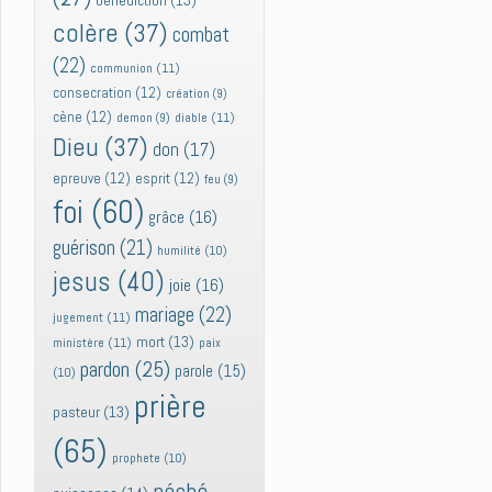
bénédiction
(13)
colère
(37)
combat
(22)
communion
(11)
consecration
(12)
création
(9)
cène
(12)
diable
(11)
demon
(9)
Dieu
(37)
don
(17)
epreuve
(12)
esprit
(12)
feu
(9)
foi
(60)
grâce
(16)
guérison
(21)
humilité
(10)
jesus
(40)
joie
(16)
mariage
(22)
jugement
(11)
mort
(13)
ministère
(11)
paix
pardon
(25)
parole
(15)
(10)
prière
pasteur
(13)
(65)
prophete
(10)
péché