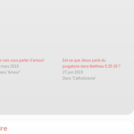
e vais vous parler d’amour!
Est-ce que Jésus parle du
 mars 2019
purgatoire dans Matthieu 5:25-26 ?
ans "Amour"
27 juin 2019
Dans "Catholicisme"
ire