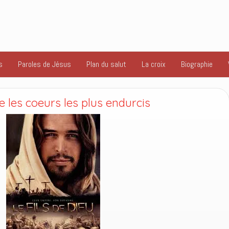
s
Paroles de Jésus
Plan du salut
La croix
Biographie
e les coeurs les plus endurcis