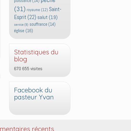
puissance
(14)
(31)
Saint-
royaume
(12)
Esprit
(22)
salut
(19)
souffrance
(14)
service
(9)
église
(16)
Statistiques du
blog
670 655 visites
Facebook du
pasteur Yvan
entaires récents