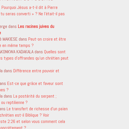
s
Pourquoi Jésus a-t-il dit à Pierre
tu seras converti » ? Ne l’était-il pas
erge
dans
Les racines juives du
e
é MAKIESE
dans
Peut-on croire et être
le en même temps ?
 AKONKWA KADAKALA
dans
Quelles sont
rs types d’offrandes qu’un chrétien peut
da
dans
Différence entre pouvoir et
ans
Est-ce que grâce et faveur sont
mes ?
da
dans
La postérité du serpent ;
ou reptilienne ?
ans
Le transfert de richesse d’un païen
chrétien est-il Biblique ? Voir
aste 2:26 et selon vous comment cela
 concrètement ?