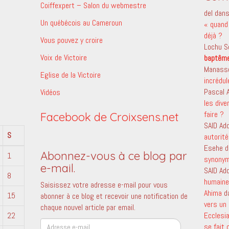
Coiffexpert – Salon du webmestre
del
dan
Un québécois au Cameroun
« quand 
déjà ?
Vous pouvez y croire
Lochu S
Voix de Victoire
baptêm
Manass
Eglise de la Victoire
incrédu
Pascal
Vidéos
les dive
faire ?
Facebook de Croixsens.net
SAID Ad
S
autorité
Esehe
d
Abonnez-vous à ce blog par
1
synony
e-mail.
SAID Ad
8
humaine 
Saisissez votre adresse e-mail pour vous
Ahima
d
15
abonner à ce blog et recevoir une notification de
vers un 
chaque nouvel article par email.
22
Ecclesi
Adresse
se fait