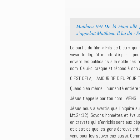
Matthieu 9:9 De là étant allé 
s’appelait Matthieu. Il lui dit : 
La partie du film « Fils de Dieu » qui
voyait le dégoût manifesté par le peu
envers les publicains à la solde des
nom. Celui-ci craque et répond à son a
C’EST CELA, L’AMOUR DE DIEU POUR TO
Quand bien même, l’humanité entière t
Jésus t’appelle par ton nom ; VIENS !!
Jésus nous a avertis que l’iniquité au
Mt.24:12). Soyons honnêtes et évalu
en cravate qui s’enrichissent aux dép
et c’est ce que les gens éprouvaient
venu pour les sauver eux aussi. Com