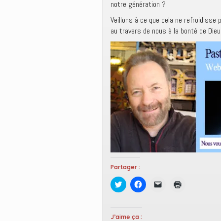
notre génération ?
Veillons à ce que cela ne refroidiss
au travers de nous à la bonté de Dieu
Partager :
C
C
C
C
l
l
l
l
i
i
i
i
q
q
q
q
u
u
u
u
e
e
e
e
J’aime ça :