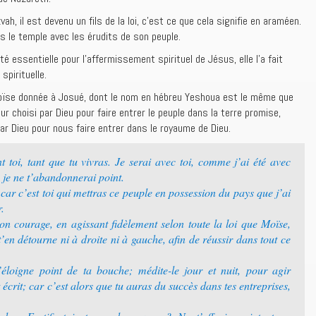
vah, il est devenu un fils de la loi, c’est ce que cela signifie en araméen.
ns le temple avec les érudits de son peuple.
té essentielle pour l’affermissement spirituel de Jésus, elle l’a fait
spirituelle.
oïse donnée à Josué, dont le nom en hébreu Yeshoua est le même que
eur choisi par Dieu pour faire entrer le peuple dans la terre promise,
par Dieu pour nous faire entrer dans le royaume de Dieu.
 toi, tant que tu vivras. Je serai avec toi, comme j’ai été avec
, je ne t’abandonnerai point.
 car c’est toi qui mettras ce peuple en possession du pays que j’ai
.
bon courage, en agissant fidèlement selon toute la loi que Moïse,
t’en détourne ni à droite ni à gauche, afin de réussir dans tout ce
éloigne point de ta bouche; médite-le jour et nuit, pour agir
t écrit; car c’est alors que tu auras du succès dans tes entreprises,