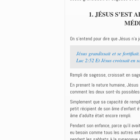
1. JÉSUS S’EST 
MÉDI
On s’entend pour dire que Jésus n’a ja
Jésus grandissait et se fortifiai
Luc 2:52 Et Jésus croissait en s
Rempli de sagesse, croissait en sa
En prenant la nature humaine, Jésus é
comment les deux sont-ils possible
Simplement que sa capacité de rempl
petit récipient de son âme d’enfant ét
âme d’adulte était encore rempli.
Pendant son enfance, parce qu’il avait
eu besoin comme tous les autres enfan
pendant les sabbats à la synanogue 