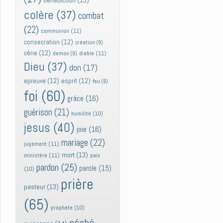
bénédiction
(13)
colère
(37)
combat
(22)
communion
(11)
consecration
(12)
création
(9)
cène
(12)
diable
(11)
demon
(9)
Dieu
(37)
don
(17)
epreuve
(12)
esprit
(12)
feu
(9)
foi
(60)
grâce
(16)
guérison
(21)
humilité
(10)
jesus
(40)
joie
(16)
mariage
(22)
jugement
(11)
mort
(13)
ministère
(11)
paix
pardon
(25)
parole
(15)
(10)
prière
pasteur
(13)
(65)
prophete
(10)
péché