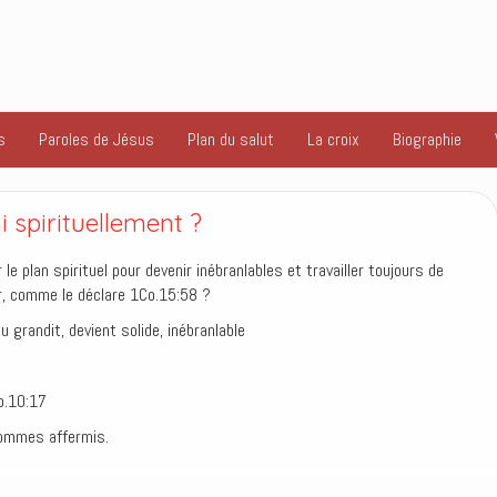
s
Paroles de Jésus
Plan du salut
La croix
Biographie
 spirituellement ?
plan spirituel pour devenir inébranlables et travailler toujours de
r, comme le déclare 1Co.15:58 ?
eu grandit, devient solide, inébranlable
Ro.10:17
sommes affermis.