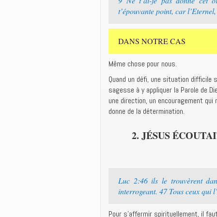
9 Ne t’ai-je pas donné cet or
t’épouvante point, car l’Eternel,
DANS NOTRE CAS
Même chose pour nous.
Quand un défi, une situation difficil
sagesse à y appliquer la Parole de Di
une direction, un encouragement qui n
donne de la détermination.
2. JÉSUS ÉCOUTA
Luc 2:46 ils le trouvèrent dan
interrogeant. 47 Tous ceux qui l’
Pour s’affermir spirituellement, il fa