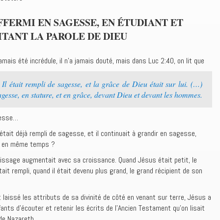
AFFERMI EN SAGESSE, EN ÉTUDIANT ET
TANT LA PAROLE DE DIEU
mais été incrédule, il n’a jamais douté, mais dans Luc 2:40, on lit que
t. Il était rempli de sagesse, et la grâce de Dieu était sur lui. (…)
agesse, en stature, et en grâce, devant Dieu et devant les hommes.
gesse…
tait déjà rempli de sagesse, et il continuait à grandir en sagesse,
s en même temps ?
issage augmentait avec sa croissance. Quand Jésus était petit, le
ait rempli, quand il était devenu plus grand, le grand récipient de son
 laissé les attributs de sa divinité de côté en venant sur terre, Jésus a
ts d’écouter et retenir les écrits de l’Ancien Testament qu’on lisait
de Nazareth.