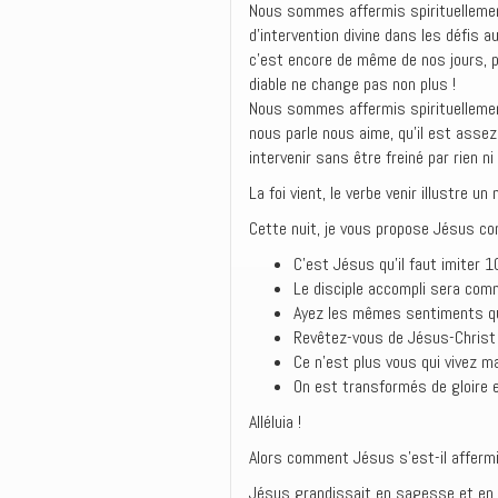
Nous sommes affermis spirituellemen
d’intervention divine dans les défis 
c’est encore de même de nos jours, p
diable ne change pas non plus !
Nous sommes affermis spirituellement 
nous parle nous aime, qu’il est asse
intervenir sans être freiné par rien n
La foi vient, le verbe venir illustre u
Cette nuit, je vous propose Jésus c
C’est Jésus qu’il faut imiter 1
Le disciple accompli sera com
Ayez les mêmes sentiments qu
Revêtez-vous de Jésus-Christ
Ce n’est plus vous qui vivez ma
On est transformés de gloire e
Alléluia !
Alors comment Jésus s’est-il affermi
Jésus grandissait en sagesse et en