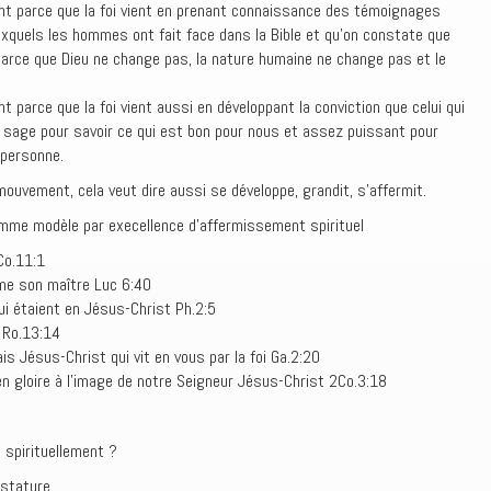
t parce que la foi vient en prenant connaissance des témoignages
auxquels les hommes ont fait face dans la Bible et qu’on constate que
arce que Dieu ne change pas, la nature humaine ne change pas et le
parce que la foi vient aussi en développant la conviction que celui qui
z sage pour savoir ce qui est bon pour nous et assez puissant pour
i personne.
n mouvement, cela veut dire aussi se développe, grandit, s’affermit.
omme modèle par execellence d’affermissement spirituel
Co.11:1
me son maître Luc 6:40
i étaient en Jésus-Christ Ph.2:5
 Ro.13:14
is Jésus-Christ qui vit en vous par la foi Ga.2:20
n gloire à l’image de notre Seigneur Jésus-Christ 2Co.3:18
 spirituellement ?
 stature