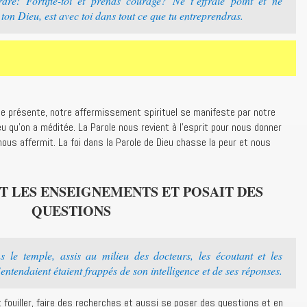
dre: Fortifie-toi et prends courage? Ne t’effraie point et ne
 ton Dieu, est avec toi dans tout ce que tu entreprendras.
e se présente, notre affermissement spirituel se manifeste par notre
eu qu’on a méditée. La Parole nous revient à l’esprit pour nous donner
ous affermit. La foi dans la Parole de Dieu chasse la peur et nous
IT LES ENSEIGNEMENTS ET POSAIT DES
QUESTIONS
s le temple, assis au milieu des docteurs, les écoutant et les
entendaient étaient frappés de son intelligence et de ses réponses.
ut fouiller, faire des recherches et aussi se poser des questions et en