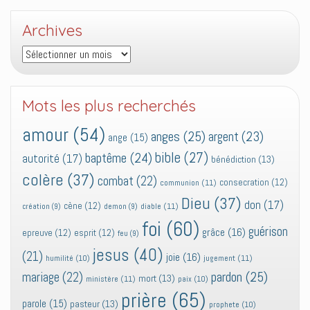
Archives
Archives
Mots les plus recherchés
amour
(54)
anges
(25)
argent
(23)
ange
(15)
bible
(27)
baptême
(24)
autorité
(17)
bénédiction
(13)
colère
(37)
combat
(22)
consecration
(12)
communion
(11)
Dieu
(37)
don
(17)
cène
(12)
diable
(11)
création
(9)
demon
(9)
foi
(60)
guérison
grâce
(16)
epreuve
(12)
esprit
(12)
feu
(9)
jesus
(40)
(21)
joie
(16)
jugement
(11)
humilité
(10)
pardon
(25)
mariage
(22)
mort
(13)
ministère
(11)
paix
(10)
prière
(65)
parole
(15)
pasteur
(13)
prophete
(10)