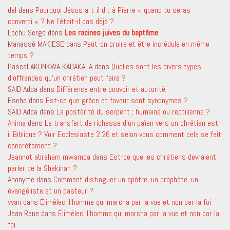
del
dans
Pourquoi Jésus a-t-il dit à Pierre « quand tu seras
converti » ? Ne l’était-il pas déjà ?
Lochu Serge
dans
Les racines juives du baptême
Manassé MAKIESE
dans
Peut-on croire et être incrédule en même
temps ?
Pascal AKONKWA KADAKALA
dans
Quelles sont les divers types
d’offrandes qu’un chrétien peut faire ?
SAID Adda
dans
Différence entre pouvoir et autorité
Esehe
dans
Est-ce que grâce et faveur sont synonymes ?
SAID Adda
dans
La postérité du serpent ; humaine ou reptilienne ?
Ahima
dans
Le transfert de richesse d’un païen vers un chrétien est-
il Biblique ? Voir Ecclesiaste 2:26 et selon vous comment cela se fait
concrètement ?
Jeannot abraham mwamba
dans
Est-ce que les chrétiens devraient
parler de la Shekinah ?
Anonyme
dans
Comment distinguer un apôtre, un prophète, un
évangéliste et un pasteur ?
yvan
dans
Élimélec, l’homme qui marcha par la vue et non par la foi
Jean Rene
dans
Élimélec, l’homme qui marcha par la vue et non par la
foi