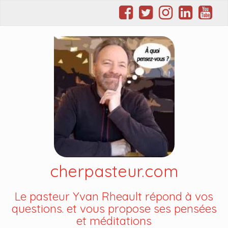
cherpasteur.com
Le pasteur Yvan Rheault répond à vos
questions. et vous propose ses pensées
et méditations