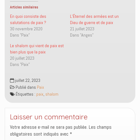
r
r
u
r
s
s
n
(
Articles similaires
u
u
l
o
r
r
i
u
En quoi consiste des
L’Éternel des armées est un
T
F
e
v
salutations de paix ?
Dieu de guerre et de paix
w
a
n
r
i
c
p
e
30 novembre 2020
21 juillet 2023
t
e
a
d
Dans "Paix"
Dans "Anges"
t
b
r
a
e
o
e
n
r
o
-
s
Le shalom qui vient de paix est
(
k
m
u
o
(
a
n
bien plus que la paix
u
o
i
e
20 juillet 2023
v
u
l
n
r
v
à
o
Dans "Paix"
e
r
u
u
d
e
n
v
a
d
a
e
n
a
m
l
juillet 22, 2023
s
n
i
l
Publié dans
Paix
u
s
(
e
n
u
o
f
Étiquettes :
paix
,
shalom
e
n
u
e
n
e
v
n
o
n
r
ê
u
o
e
t
v
u
d
r
Laisser un commentaire
e
v
a
e
l
e
n
)
l
l
s
Votre adresse e-mail ne sera pas publiée.
Les champs
e
l
u
f
e
n
obligatoires sont indiqués avec
*
e
f
e