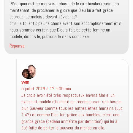
ê
n
o
PPourquoi est ce mauvaise chose de le dire bienheureuse des
t
ê
u
maintenant, de proclamer la gloire que Dieu lui a fait grâce
r
t
v
e
r
e
pourquoi ce malaise devant l’évidence?
)
e
l
)
l
or si la foi anticipe,une chose avant son accomplissement et si
e
nous sommes certain que Dieu a fait de cette femme un
f
e
modèle, disons le, publions le sans complexe
n
ê
t
Réponse
r
e
)
yvan
dit :
5 juillet 2019 à 12 h 09 min
Je crois avoir été très respectueux envers Marie, un
excellent modèle d’humilité qui reconnaissait son besoin
d’un Sauveur comme tous les autres êtres humains (Luc
1:47) et comme Dieu fait grâce aux humbles, c’est une
grande grâce (cadeau immérité par définition) qui lui a
été faite de porter le sauveur du monde en elle.