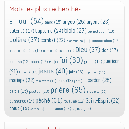
Mots les plus recherchés
amour
(54)
anges
(25)
argent
(23)
ange
(15)
bible
(27)
baptême
(24)
autorité
(17)
bénédiction
(13)
colère
(37)
combat
(22)
consecration
(12)
communion
(11)
Dieu
(37)
don
(17)
cène
(12)
diable
(11)
création
(9)
demon
(9)
foi
(60)
guérison
grâce
(16)
epreuve
(12)
esprit
(12)
feu
(9)
jesus
(40)
(21)
joie
(16)
jugement
(11)
humilité
(10)
pardon
(25)
mariage
(22)
mort
(13)
ministère
(11)
paix
(10)
prière
(65)
parole
(15)
pasteur
(13)
prophete
(10)
péché
(31)
Saint-Esprit
(22)
puissance
(14)
royaume
(12)
salut
(19)
église
(16)
souffrance
(14)
service
(9)