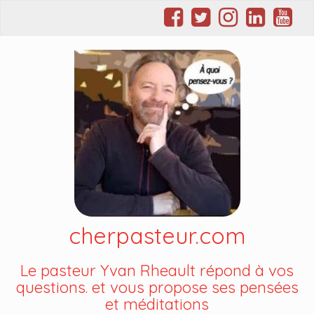
cherpasteur.com
Le pasteur Yvan Rheault répond à vos
questions. et vous propose ses pensées
et méditations