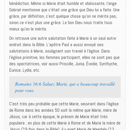
bénédiction. Même si Marie était humble et obéissante, l’ange
Gabriel mentionne que c’était une grâce que Dieu lui a faite. Une
grâce, par définition, c’est quelque chose qu’on ne mérite pas,
sinon ce n’est plus une grâce. Le bon Dieu nous traite tous
mieux qu’on le mérite.
On retrouve une autre salutation faite à Marie à un seul autre
endroit dans la Bible. L’apôtre Paul a aussi envoyé ses
salutations à Marie, soulignant son travail à l’église. Dans
l’église primitive, les femmes participent, elles ne sont pas que
des spectatrices, voir aussi Priscille, Junia, Évodie, Synthyche,
Eunice, Lydia, etc.
Romains 16:6 Saluez Marie, qui a beaucoup travaillé
pour vous.
C’est très peu probable que cette Marie, oeuvrant dans l’église
de Rome dans les années 50 soit la même que Marie, mère de
Jésus, car à cette époque, le prénom de Marie était très
populaire ; en plus de cette Marie à Rome et de Marie la mère de
Jésus (19 fois dans la Bible), il y avait Marie de Magdala (13