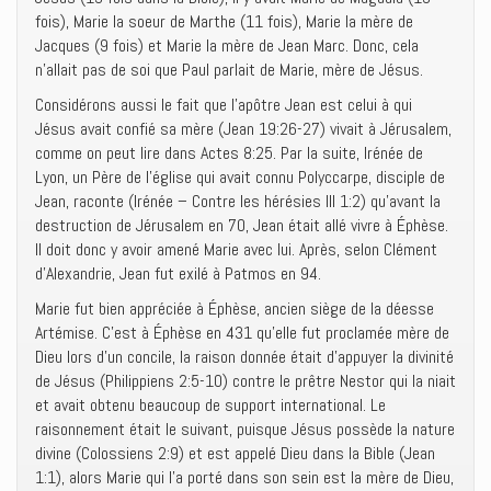
fois), Marie la soeur de Marthe (11 fois), Marie la mère de
Jacques (9 fois) et Marie la mère de Jean Marc. Donc, cela
n’allait pas de soi que Paul parlait de Marie, mère de Jésus.
Considérons aussi le fait que l’apôtre Jean est celui à qui
Jésus avait confié sa mère (Jean 19:26-27) vivait à Jérusalem,
comme on peut lire dans Actes 8:25. Par la suite, Irénée de
Lyon, un Père de l’église qui avait connu Polyccarpe, disciple de
Jean, raconte (Irénée – Contre les hérésies III 1:2) qu’avant la
destruction de Jérusalem en 70, Jean était allé vivre à Éphèse.
Il doit donc y avoir amené Marie avec lui. Après, selon Clément
d’Alexandrie, Jean fut exilé à Patmos en 94.
Marie fut bien appréciée à Éphèse, ancien siège de la déesse
Artémise. C’est à Éphèse en 431 qu’elle fut proclamée mère de
Dieu lors d’un concile, la raison donnée était d’appuyer la divinité
de Jésus (Philippiens 2:5-10) contre le prêtre Nestor qui la niait
et avait obtenu beaucoup de support international. Le
raisonnement était le suivant, puisque Jésus possède la nature
divine (Colossiens 2:9) et est appelé Dieu dans la Bible (Jean
1:1), alors Marie qui l’a porté dans son sein est la mère de Dieu,