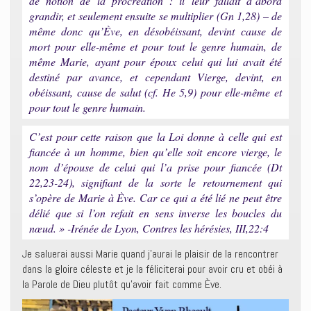
de notion de la procréation : il leur fallait d’abord
grandir, et seulement ensuite se multiplier (Gn 1,28) – de
même donc qu’Ève, en désobéissant, devint cause de
mort pour elle-même et pour tout le genre humain, de
même Marie, ayant pour époux celui qui lui avait été
destiné par avance, et cependant Vierge, devint, en
obéissant, cause de salut (cf. He 5,9) pour elle-même et
pour tout le genre humain.
C’est pour cette raison que la Loi donne à celle qui est
fiancée à un homme, bien qu’elle soit encore vierge, le
nom d’épouse de celui qui l’a prise pour fiancée (Dt
22,23-24), signifiant de la sorte le retournement qui
s’opère de Marie à Ève. Car ce qui a été lié ne peut être
délié que si l’on refait en sens inverse les boucles du
nœud. » -Irénée de Lyon, Contres les hérésies, III,22:4
Je saluerai aussi Marie quand j’aurai le plaisir de la rencontrer
dans la gloire céleste et je la féliciterai pour avoir cru et obéi à
la Parole de Dieu plutôt qu’avoir fait comme Ève.