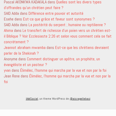
Pascal AKONKWA KADAKALA
dans
Quelles sont les divers types
d’offrandes qu’un chrétien peut faire ?
SAID Adda
dans
Différence entre pouvoir et autorité
Esehe
dans
Est-ce que grâce et faveur sont synonymes ?
SAID Adda
dans
La postérité du serpent ; humaine ou reptilienne ?
Ahima
dans
Le transfert de richesse d’un païen vers un chrétien est-
il Biblique ? Voir Ecclesiaste 2:26 et selon vous comment cela se fait
concrètement ?
Jeannot abraham mwamba
dans
Est-ce que les chrétiens devraient
parler de la Shekinah ?
Anonyme
dans
Comment distinguer un apôtre, un prophète, un
évangéliste et un pasteur ?
yvan
dans
Élimélec, l’homme qui marcha par la vue et non par la foi
Jean Rene
dans
Élimélec, l’homme qui marcha par la vue et non par la
foi
IAMSocial
, un theme WordPress de
@aicragellebasi