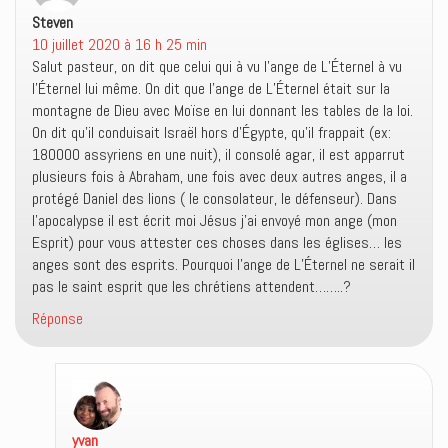
n
e
n
Steven
dit :
ê
n
o
t
ê
u
10 juillet 2020 à 16 h 25 min
r
t
v
e
r
e
Salut pasteur, on dit que celui qui à vu l’ange de L’Éternel à vu
)
e
l
l’Éternel lui même. On dit que l’ange de L’Éternel était sur la
)
l
e
montagne de Dieu avec Moïse en lui donnant les tables de la loi.
f
e
On dit qu’il conduisait Israël hors d’Égypte, qu’il frappait (ex:
n
180000 assyriens en une nuit), il consolé agar, il est apparrut
ê
t
plusieurs fois à Abraham, une fois avec deux autres anges, il a
r
e
protégé Daniel des lions ( le consolateur, le défenseur). Dans
)
l’apocalypse il est écrit moi Jésus j’ai envoyé mon ange (mon
Esprit) pour vous attester ces choses dans les églises… les
anges sont des esprits. Pourquoi l’ange de L’Éternel ne serait il
pas le saint esprit que les chrétiens attendent……..?
Réponse
yvan
dit :