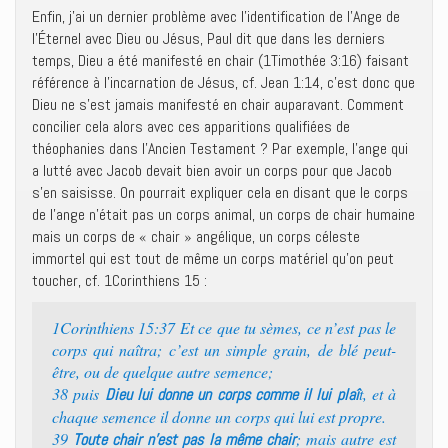
Enfin, j’ai un dernier problème avec l’identification de l’Ange de
l’Éternel avec Dieu ou Jésus, Paul dit que dans les derniers
temps, Dieu a été manifesté en chair (1Timothée 3:16) faisant
référence à l’incarnation de Jésus, cf. Jean 1:14, c’est donc que
Dieu ne s’est jamais manifesté en chair auparavant. Comment
concilier cela alors avec ces apparitions qualifiées de
théophanies dans l’Ancien Testament ? Par exemple, l’ange qui
a lutté avec Jacob devait bien avoir un corps pour que Jacob
s’en saisisse. On pourrait expliquer cela en disant que le corps
de l’ange n’était pas un corps animal, un corps de chair humaine
mais un corps de « chair » angélique, un corps céleste
immortel qui est tout de même un corps matériel qu’on peut
toucher, cf. 1Corinthiens 15 :
1Corinthiens 15:37 Et ce que tu sèmes, ce n’est pas le
corps qui naîtra; c’est un simple grain, de blé peut-
être, ou de quelque autre semence;
38 puis
t, et à
Dieu lui donne un corps comme il lui plaî
chaque semence il donne un corps qui lui est propre.
39
; mais autre est
Toute chair n’est pas la même chair