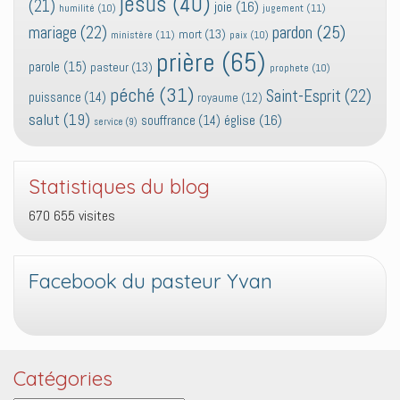
jesus
(40)
(21)
joie
(16)
jugement
(11)
humilité
(10)
pardon
(25)
mariage
(22)
mort
(13)
ministère
(11)
paix
(10)
prière
(65)
parole
(15)
pasteur
(13)
prophete
(10)
péché
(31)
Saint-Esprit
(22)
puissance
(14)
royaume
(12)
salut
(19)
église
(16)
souffrance
(14)
service
(9)
Statistiques du blog
670 655 visites
Facebook du pasteur Yvan
Catégories