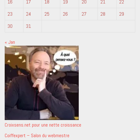
16
17
18
19
20
21
22
23
24
25
26
27
28
29
30
31
« Jan
Croixsens.net pour une nette croissance
Coiffexpert – Salon du webmestre