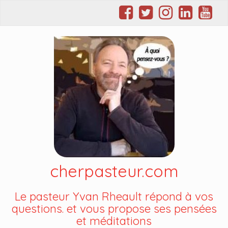
cherpasteur.com
Le pasteur Yvan Rheault répond à vos
questions. et vous propose ses pensées
et méditations