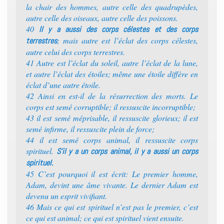
la chair des hommes, autre celle des quadrupèdes,
autre celle des oiseaux, autre celle des poissons.
40
Il y a aussi des corps célestes et des corps
; mais autre est l’éclat des corps célestes,
terrestres
autre celui des corps terrestres.
41 Autre est l’éclat du soleil, autre l’éclat de la lune,
et autre l’éclat des étoiles; même une étoile diffère en
éclat d’une autre étoile.
42 Ainsi en est-il de la résurrection des morts. Le
corps est semé corruptible; il ressuscite incorruptible;
43 il est semé méprisable, il ressuscite glorieux; il est
semé infirme, il ressuscite plein de force;
44 il est semé corps animal, il ressuscite corps
spirituel.
S’il y a un corps animal, il y a aussi un corps
spirituel.
45 C’est pourquoi il est écrit: Le premier homme,
Adam, devint une âme vivante. Le dernier Adam est
devenu un esprit vivifiant.
46 Mais ce qui est spirituel n’est pas le premier, c’est
ce qui est animal; ce qui est spirituel vient ensuite.