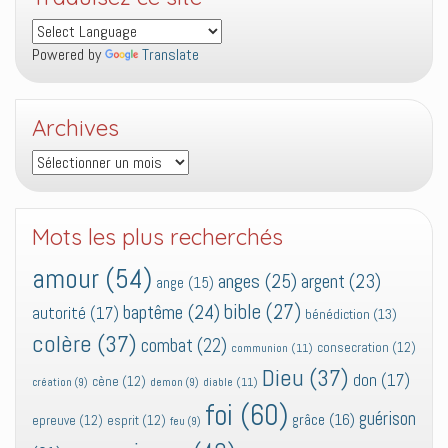
Powered by
Translate
Archives
Archives
Mots les plus recherchés
amour
(54)
anges
(25)
argent
(23)
ange
(15)
bible
(27)
baptême
(24)
autorité
(17)
bénédiction
(13)
colère
(37)
combat
(22)
consecration
(12)
communion
(11)
Dieu
(37)
don
(17)
cène
(12)
diable
(11)
création
(9)
demon
(9)
foi
(60)
guérison
grâce
(16)
epreuve
(12)
esprit
(12)
feu
(9)