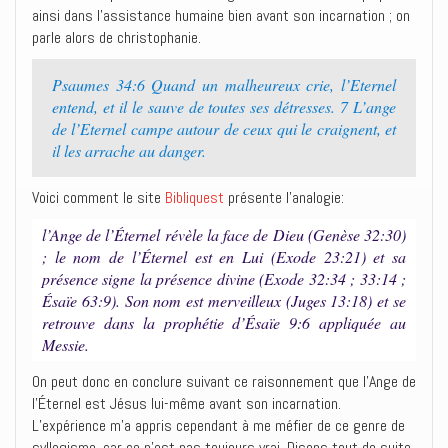
ainsi dans l’assistance humaine bien avant son incarnation ; on
parle alors de christophanie.
Psaumes 34:6 Quand un malheureux crie, l’Eternel
entend, et il le sauve de toutes ses détresses. 7 L’ange
de l’Eternel campe autour de ceux qui le craignent, et
il les arrache au danger.
Voici comment le site
Bibliquest
présente l’analogie:
l’Ange de l’Éternel révèle la face de Dieu (Genèse 32:30)
; le nom de l’Éternel est en Lui (Exode 23:21) et sa
présence signe la présence divine (Exode 32:34 ; 33:14 ;
Ésaïe 63:9). Son nom est merveilleux (Juges 13:18) et se
retrouve dans la prophétie d’Ésaïe 9:6 appliquée au
Messie.
On peut donc en conclure suivant ce raisonnement que l’Ange de
l’Éternel est Jésus lui-même avant son incarnation.
L’expérience m’a appris cependant à me méfier de ce genre de
syllogisme, car ce n’est pas toujours vrai. Disons tout de suite