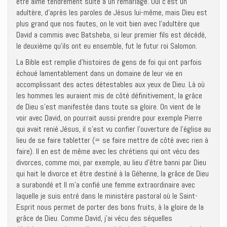
être aimé tendrement suite à un remariage. Oui c’est un
adultère, d’après les paroles de Jésus lui-même, mais Dieu est
plus grand que nos fautes, on le voit bien avec l’adultère que
David a commis avec Batsheba, si leur premier fils est décédé,
le deuxième qu’ils ont eu ensemble, fut le futur roi Salomon.
La Bible est remplie d’histoires de gens de foi qui ont parfois
échoué lamentablement dans un domaine de leur vie en
accomplissant des actes détestables aux yeux de Dieu. Là où
les hommes les auraient mis de côté définitivement, la grâce
de Dieu s’est manifestée dans toute sa gloire. On vient de le
voir avec David, on pourrait aussi prendre pour exemple Pierre
qui avait renié Jésus, il s’est vu confier l’ouverture de l’église au
lieu de se faire tabletter (= se faire mettre de côté avec rien à
faire). Il en est de même avec les chrétiens qui ont vécu des
divorces, comme moi, par exemple, au lieu d’être banni par Dieu
qui hait le divorce et être destiné à la Géhenne, la grâce de Dieu
a surabondé et Il m’a confié une femme extraordinaire avec
laquelle je suis entré dans le ministère pastoral où le Saint-
Esprit nous permet de porter des bons fruits, à la gloire de la
grâce de Dieu. Comme David, j’ai vécu des séquelles