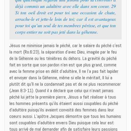
déjà commis un adultère avec elle dans son coeur. 29
Si ton oeil droit est pour toi une occasion de chute,
arrache-le et jette-le loin de toi; car il est avantageux
pour toi qu’un seul de tes membres périsse, et que ton
corps entier ne soit pas jeté dans la géhenne.
Jésus ne minimise jamais le péché, car le salaire du péché c’est
la mort (Ro.6:23), la séparation d’avec Dieu, imagée par le feu
de la Géhenne ou les ténèbres du dehors. La gravité du péché
fait en sorte que son pardon n’en est que plus grand, comme
avec la femme prise en délit d’adultère, Il ne l’a pas fait lapider
et envoyer dans la Géhenne, même si elle le méritait, Il lui a
plutôt dit qu’Il ne la condamnait pas et de ne plus recommencer
(Jean 8:3-11). Quand il a déclaré que celui qui n’avait jamais
péché lui jette la première pierre, Jésus a fait réaliser à tous
les hommes présents qu’ils étaient aussi coupables du péché
d’adultère puisqu’ils avaient convoité des femmes dans leur
coeurs aussi. L’apôtre Jacques démontre que tous les humains
sont coupables d’adultère envers Dieu puisque cela leur est
tous arrivé de mal demander afin de satisfaire leurs passions