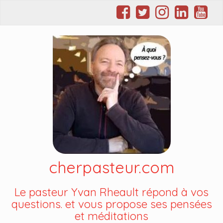
cherpasteur.com
Le pasteur Yvan Rheault répond à vos
questions. et vous propose ses pensées
et méditations