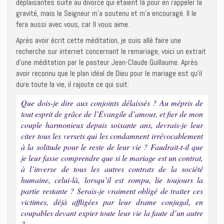
déplaisantes suite au divorce qui étaient là pour en rappeler la
gravité, mais le Seigneur m’a soutenu et m’a encouragé. Il le
fera aussi avec vous, car Il vous aime.
Après avoir écrit cette méditation, je suis allé faire une
recherche sur internet concernant le remariage, voici un extrait
d’une méditation par le pasteur Jean-Claude Guillaume. Après
avoir reconnu que le plan idéal de Dieu pour le mariage est qu’il
dure toute la vie, iI rajoute ce qui suit:
Que dois-je dire aux conjoints délaissés ? Au mépris de
tout esprit de grâce de l’Évangile d’amour, et fier de mon
couple harmonieux depuis soixante ans, devrais-je leur
citer tous les versets qui les condamnent irrévocablement
à la solitude pour le reste de leur vie ? Faudrait-t-il que
je leur fasse comprendre que si le mariage est un contrat,
à l’inverse de tous les autres contrats de la société
humaine, celui-là, lorsqu’il est rompu, lie toujours la
partie restante ? Serais-je vraiment obligé de traiter ces
victimes, déjà affligées par leur drame conjugal, en
coupables devant expier toute leur vie la faute d’un autre
?