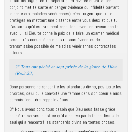
Il faut distinguer entre séparation et divorce aussi. Si ton
conjoint met ta santé en danger (violence ou infidélité ouvrant
la porte aux maladies vénériennes), c’est urgent que tu te
protèges en mettant une distance entre vous deux et que tu
t’assures qu’il est vraiment repentant avant de revenir habiter
avec lui, si Dieu te donne la paix de le faire, un examen médical
serait très conseillé pour des raisons évidentes de
transmission possible de maladies vénériennes contractées
ailleurs.
2° Tous ont péché et sont privés de la gloire de Dieu
(Ro.3:23)
Donc personne ne rencontre les standards divins, pas juste les
divorcés, celui qui a convoité une femme dans son coeur a aussi
commis l’adultère, rappelle Jésus.
3° Nous avons donc tous besoin que Dieu nous fasse grâce
pour être sauvés, c’est ce qu’il a pourvu par la foi en Jésus, le
seul qui a rencontré les standards divins en toutes choses.
L’adultère commis en se mariant avec quelqu’un de divorcé a