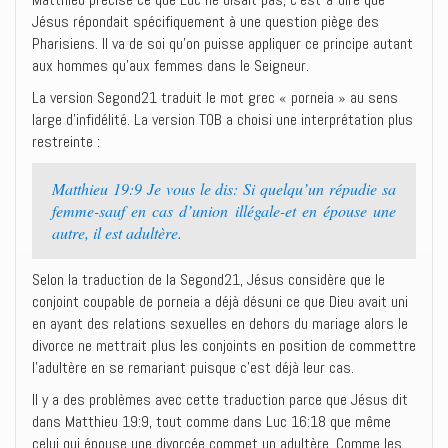
Jésus répondait spécifiquement à une question piège des
Pharisiens. Il va de soi qu’on puisse appliquer ce principe autant
aux hommes qu’aux femmes dans le Seigneur.
La version Segond21 traduit le mot grec « porneia » au sens
large d’infidélité. La version TOB a choisi une interprétation plus
restreinte :
Matthieu 19:9 Je vous le dis: Si quelqu’un répudie sa
femme-sauf en cas d’union illégale-et en épouse une
autre, il est adultère.
Selon la traduction de la Segond21, Jésus considère que le
conjoint coupable de porneia a déjà désuni ce que Dieu avait uni
en ayant des relations sexuelles en dehors du mariage alors le
divorce ne mettrait plus les conjoints en position de commettre
l’adultère en se remariant puisque c’est déjà leur cas.
Il y a des problèmes avec cette traduction parce que Jésus dit
dans Matthieu 19:9, tout comme dans Luc 16:18 que même
celui qui épouse une divorcée commet un adultère. Comme les