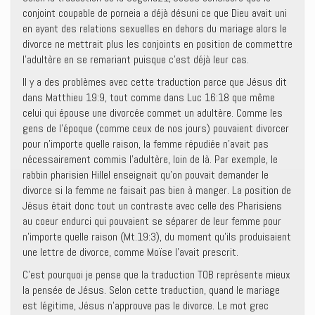
conjoint coupable de porneia a déjà désuni ce que Dieu avait uni
en ayant des relations sexuelles en dehors du mariage alors le
divorce ne mettrait plus les conjoints en position de commettre
l’adultère en se remariant puisque c’est déjà leur cas.
Il y a des problèmes avec cette traduction parce que Jésus dit
dans Matthieu 19:9, tout comme dans Luc 16:18 que même
celui qui épouse une divorcée commet un adultère. Comme les
gens de l’époque (comme ceux de nos jours) pouvaient divorcer
pour n’importe quelle raison, la femme répudiée n’avait pas
nécessairement commis l’adultère, loin de là. Par exemple, le
rabbin pharisien Hillel enseignait qu’on pouvait demander le
divorce si la femme ne faisait pas bien à manger. La position de
Jésus était donc tout un contraste avec celle des Pharisiens
au coeur endurci qui pouvaient se séparer de leur femme pour
n’importe quelle raison (Mt.19:3), du moment qu’ils produisaient
une lettre de divorce, comme Moïse l’avait prescrit.
C’est pourquoi je pense que la traduction TOB représente mieux
la pensée de Jésus. Selon cette traduction, quand le mariage
est légitime, Jésus n’approuve pas le divorce. Le mot grec