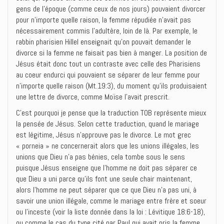
gens de l’époque (comme ceux de nos jours) pouvaient divorcer
pour n’importe quelle raison, la femme répudiée n’avait pas
nécessairement commis l’adultère, loin de là. Par exemple, le
rabbin pharisien Hillel enseignait qu’on pouvait demander le
divorce si la femme ne faisait pas bien à manger. La position de
Jésus était donc tout un contraste avec celle des Pharisiens
au coeur endurci qui pouvaient se séparer de leur femme pour
n’importe quelle raison (Mt.19:3), du moment qu’ils produisaient
une lettre de divorce, comme Moïse l’avait prescrit.
C’est pourquoi je pense que la traduction TOB représente mieux
la pensée de Jésus. Selon cette traduction, quand le mariage
est légitime, Jésus n’approuve pas le divorce. Le mot grec
« porneia » ne concernerait alors que les unions illégales, les
unions que Dieu n’a pas bénies, cela tombe sous le sens
puisque Jésus enseigne que l’homme ne doit pas séparer ce
que Dieu a uni parce qu’ils font une seule chair maintenant,
alors l’homme ne peut séparer que ce que Dieu n’a pas uni, à
savoir une union illégale, comme le mariage entre frère et soeur
ou l’inceste (voir la liste donnée dans la loi : Lévitique 18:6-18),
ou comme le cas du type cité par Paul qui avait pris la femme