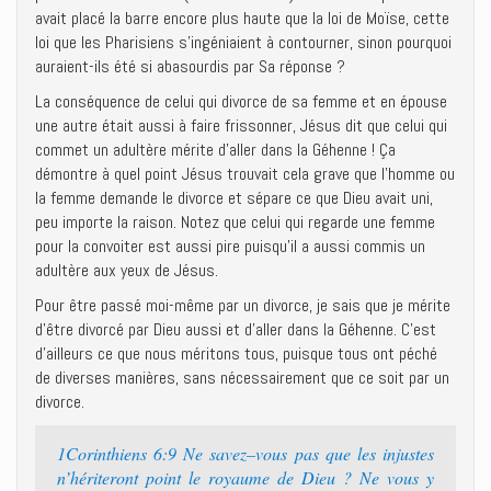
avait placé la barre encore plus haute que la loi de Moïse, cette
loi que les Pharisiens s’ingéniaient à contourner, sinon pourquoi
auraient-ils été si abasourdis par Sa réponse ?
La conséquence de celui qui divorce de sa femme et en épouse
une autre était aussi à faire frissonner, Jésus dit que celui qui
commet un adultère mérite d’aller dans la Géhenne ! Ça
démontre à quel point Jésus trouvait cela grave que l’homme ou
la femme demande le divorce et sépare ce que Dieu avait uni,
peu importe la raison. Notez que celui qui regarde une femme
pour la convoiter est aussi pire puisqu’il a aussi commis un
adultère aux yeux de Jésus.
Pour être passé moi-même par un divorce, je sais que je mérite
d’être divorcé par Dieu aussi et d’aller dans la Géhenne. C’est
d’ailleurs ce que nous méritons tous, puisque tous ont péché
de diverses manières, sans nécessairement que ce soit par un
divorce.
1Corinthiens 6:9 Ne savez–vous pas que les injustes
n’hériteront point le royaume de Dieu ? Ne vous y