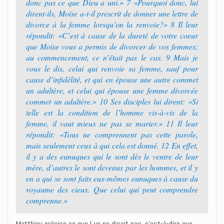
donc pas ce que Dieu a uni.» 7 «Pourquoi donc, lui
dirent-ils, Moïse a-t-il prescrit de donner une lettre de
divorce à la femme lorsqu’on la renvoie?» 8 Il leur
répondit: «C’est à cause de la dureté de votre coeur
que Moïse vous a permis de divorcer de vos femmes;
au commencement, ce n’était pas le cas. 9 Mais je
vous le dis, celui qui renvoie sa femme, sauf pour
cause d’infidélité, et qui en épouse une autre commet
un adultère, et celui qui épouse une femme divorcée
commet un adultère.» 10 Ses disciples lui dirent: «Si
telle est la condition de l’homme vis-à-vis de la
femme, il vaut mieux ne pas se marier.» 11 Il leur
répondit: «Tous ne comprennent pas cette parole,
mais seulement ceux à qui cela est donné. 12 En effet,
il y a des eunuques qui le sont dès le ventre de leur
mère, d’autres le sont devenus par les hommes, et il y
en a qui se sont faits eux-mêmes eunuques à cause du
royaume des cieux. Que celui qui peut comprendre
comprenne.»
Matthieu précise ce que Luc ne disait pas, c’est-à-dire que