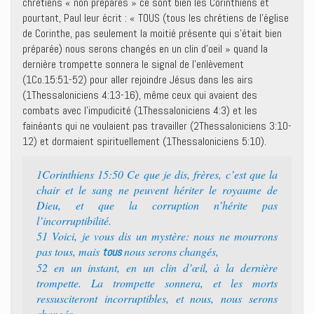
chrétiens « non préparés » ce sont bien les Corinthiens et
pourtant, Paul leur écrit : « TOUS (tous les chrétiens de l’église
de Corinthe, pas seulement la moitié présente qui s’était bien
préparée) nous serons changés en un clin d’oeil » quand la
dernière trompette sonnera le signal de l’enlèvement
(1Co.15:51-52) pour aller rejoindre Jésus dans les airs
(1Thessaloniciens 4:13-16), même ceux qui avaient des
combats avec l’impudicité (1Thessaloniciens 4:3) et les
fainéants qui ne voulaient pas travailler (2Thessaloniciens 3:10-
12) et dormaient spirituellement (1Thessaloniciens 5:10).
1Corinthiens 15:50 Ce que je dis, frères, c’est que la
chair et le sang ne peuvent hériter le royaume de
Dieu, et que la corruption n’hérite pas
l’incorruptibilité.
51 Voici, je vous dis un mystère: nous ne mourrons
pas tous, mais
nous serons changés,
tous
52 en un instant, en un clin d’œil, à la dernière
trompette. La trompette sonnera, et les morts
ressusciteront incorruptibles, et nous, nous serons
changés.