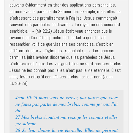
pouvons évidemment en tirer des applications personnelles,
comme avec la parabole du Semeur, par exemple, mais elles ne
s’adressent pas premièrement à l’église. Jésus commençait
souvent ses paraboles en disant : « Le royaume des cieux est
semblable… » (Mt.22:2) Jésus était venu annoncer que le
royaume de Dieu était proche et il parlait à quoi il allait
ressembler, voilà ce que visaient ses paraboles, c’est bien
différent de dire « L’église est semblable … ». Les anciens
parmi les juifs avaient discerné que les paraboles de Jésus
s’adressaient à eux. Les vierges folles ne sont pas ses brebis,
Jésus ne les connaît pas, elles n’ont pas la vie éternelle. C’est
clair, Jésus dit qu’il connaît ses brebis par leur nom (Jean
10:26-28).
Jean 10:26 mais vous ne croyez pas parce que vous
ne faites pas partie de mes brebis, comme je vous l’ai
dit.
27 Mes brebis écoutent ma voix, je les connais et elles
me suivent.
28 Je leur donne la vie éternelle. Elles ne périront