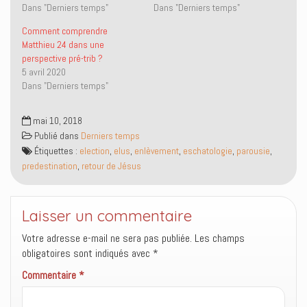
e
o
e
n
Dans "Derniers temps"
Dans "Derniers temps"
r
o
-
s
(
k
m
u
o
(
a
n
Comment comprendre
u
o
i
e
Matthieu 24 dans une
v
u
l
n
r
v
à
o
perspective pré-trib ?
e
r
u
u
5 avril 2020
d
e
n
v
a
d
a
e
Dans "Derniers temps"
n
a
m
l
s
n
i
l
u
s
(
e
n
u
o
f
mai 10, 2018
e
n
u
e
Publié dans
Derniers temps
n
e
v
n
o
n
r
ê
Étiquettes :
election
,
elus
,
enlèvement
,
eschatologie
,
parousie
,
u
o
e
t
v
u
d
r
predestination
,
retour de Jésus
e
v
a
e
l
e
n
)
l
l
s
e
l
u
f
e
n
Laisser un commentaire
e
f
e
n
e
n
ê
n
o
Votre adresse e-mail ne sera pas publiée.
Les champs
t
ê
u
obligatoires sont indiqués avec
*
r
t
v
e
r
e
)
e
l
Commentaire
*
)
l
e
f
e