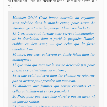
du temple par Titus, les chrétiens ont pu continuer à vivre leur
foi.
Matthieu 24:14 ‭‭Cette bonne nouvelle du royaume
sera prêchée dans le monde entier, pour servir de
témoignage à toutes les nations. Alors viendra la fin.‭
15 ‭‭C’est pourquoi, lorsque vous verrez l’abomination
de la désolation, dont a parlé le prophète Daniel,
établie en lieu saint, — que celui qui lit fasse
attention ! —‭
16 ‭‭alors, que ceux qui seront en Judée fuient dans les
montagnes ;‭
17 ‭‭que celui qui sera sur le toit ne descende pas pour
prendre ce qui est dans sa maison ;‭
18 ‭‭et que celui qui sera dans les champs ne retourne
pas en arrière pour prendre son manteau.‭
19 ‭‭Malheur aux femmes qui seront enceintes et à
celles qui allaiteront en ces jours–là !‭
20 ‭‭Priez pour que votre fuite n’arrive pas en hiver, ni
un jour de sabbat.‭
21 ‭‭Car alors, la détresse sera si grande qu’il n’y en a