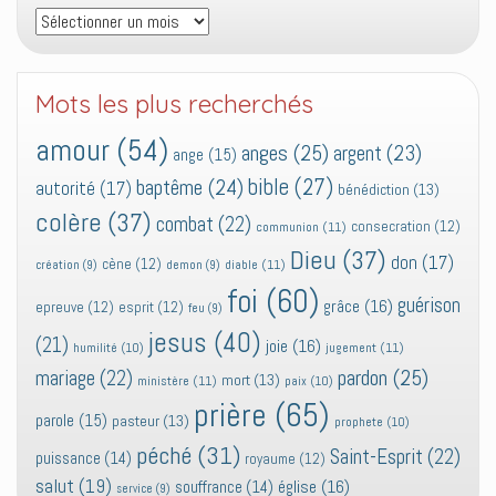
Archives
Mots les plus recherchés
amour
(54)
anges
(25)
argent
(23)
ange
(15)
bible
(27)
baptême
(24)
autorité
(17)
bénédiction
(13)
colère
(37)
combat
(22)
consecration
(12)
communion
(11)
Dieu
(37)
don
(17)
cène
(12)
diable
(11)
création
(9)
demon
(9)
foi
(60)
guérison
grâce
(16)
epreuve
(12)
esprit
(12)
feu
(9)
jesus
(40)
(21)
joie
(16)
jugement
(11)
humilité
(10)
pardon
(25)
mariage
(22)
mort
(13)
ministère
(11)
paix
(10)
prière
(65)
parole
(15)
pasteur
(13)
prophete
(10)
péché
(31)
Saint-Esprit
(22)
puissance
(14)
royaume
(12)
salut
(19)
église
(16)
souffrance
(14)
service
(9)