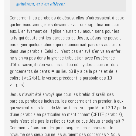
quittèrent, et s’en allèrent.
Concernant les paraboles de Jésus, elles s’adressaient à ceux
qui les écoutaient, elles devaient avoir une signification pour
eux. L’enlèvement de l’église n’aurait eu aucun sens pour les
juifs qui écoutaient les paraboles de Jésus, Jésus ne pouvait
enseigner quelque chose qui ne concernait pas ses auditeurs
dans une parabole. Celui qui n’est pas enlevé s’en va en enfer, il
ne s’en va pas dans la grande tribulation avec l’espérance
d’être sauvé, il s’en va dans un lieu où il y des pleurs et des
grincements de dents = un lieu où il y a de la peine et de la
colère (Mt.24:41, le verset précédent la parabole des 10
vierges).
Jésus n’avait été envoyé que pour les brebis d’Israël, ses
paroles, paraboles incluses, les concernaient en premier, à eux
qui vivaient sous la loi de Moïse. C’est vrai que Marc 12:12 parle
d’une parabole en particulier en mentionnant (CETTE parabole),
mais n’est-elle pas le reflet de tout ce que Jésus enseignait ?
Comment Jésus aurait-il pu enseigner des choses sur le
royaume des cieux qui ne les auraient pas concernés ? Nous