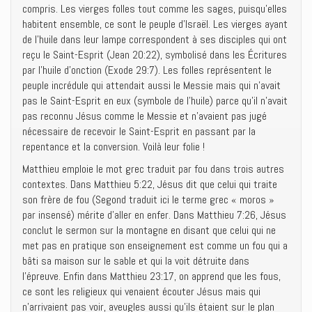
compris. Les vierges folles tout comme les sages, puisqu’elles
habitent ensemble, ce sont le peuple d’Israël. Les vierges ayant
de l’huile dans leur lampe correspondent à ses disciples qui ont
reçu le Saint-Esprit (Jean 20:22), symbolisé dans les Écritures
par l’huile d’onction (Exode 29:7). Les folles représentent le
peuple incrédule qui attendait aussi le Messie mais qui n’avait
pas le Saint-Esprit en eux (symbole de l’huile) parce qu’il n’avait
pas reconnu Jésus comme le Messie et n’avaient pas jugé
nécessaire de recevoir le Saint-Esprit en passant par la
repentance et la conversion. Voilà leur folie !
Matthieu emploie le mot grec traduit par fou dans trois autres
contextes. Dans Matthieu 5:22, Jésus dit que celui qui traite
son frère de fou (Segond traduit ici le terme grec « moros »
par insensé) mérite d’aller en enfer. Dans Matthieu 7:26, Jésus
conclut le sermon sur la montagne en disant que celui qui ne
met pas en pratique son enseignement est comme un fou qui a
bâti sa maison sur le sable et qui la voit détruite dans
l’épreuve. Enfin dans Matthieu 23:17, on apprend que les fous,
ce sont les religieux qui venaient écouter Jésus mais qui
n’arrivaient pas voir, aveugles aussi qu’ils étaient sur le plan