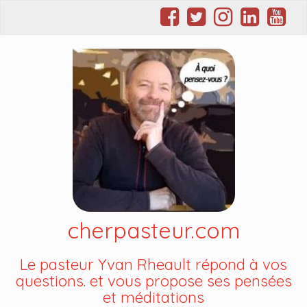
cherpasteur.com
Le pasteur Yvan Rheault répond à vos
questions. et vous propose ses pensées
et méditations