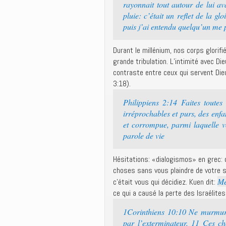
rayonnait tout autour de lui av
pluie: c’était un reflet de la gl
puis j’ai entendu quelqu’un me p
Durant le millénium, nos corps glorif
grande tribulation. L’intimité avec D
contraste entre ceux qui servent Die
3:18).
Philippiens 2:14 Faites toute
irréprochables et purs, des enf
et corrompue, parmi laquelle 
parole de vie
Hésitations: «dialogismos» en grec: 
choses sans vous plaindre de votre so
Me
c’était vous qui décidiez. Kuen dit:
ce qui a causé la perte des Israélite
1Corinthiens 10:10 Ne murmure
par l’exterminateur. 11 Ces cho