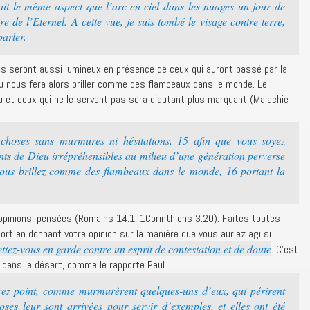
ait le même aspect que l’arc-en-ciel dans les nuages un jour de
oire de l’Eternel. A cette vue, je suis tombé le visage contre terre,
arler.
iés seront aussi lumineux en présence de ceux qui auront passé par la
ieu nous fera alors briller comme des flambeaux dans le monde. Le
u et ceux qui ne le servent pas sera d’autant plus marquant (Malachie
s choses sans murmures ni hésitations, 15 afin que vous soyez
ants de Dieu irrépréhensibles au milieu d’une génération perverse
vous brillez comme des flambeaux dans le monde, 16 portant la
opinions, pensées (Romains 14:1, 1Corinthiens 3:20). Faites toutes
rt en donnant votre opinion sur la manière que vous auriez agi si
ttez-vous en garde contre un esprit de contestation et de doute
. C’est
s dans le désert, comme le rapporte Paul.
z point, comme murmurèrent quelques-uns d’eux, qui périrent
ses leur sont arrivées pour servir d’exemples, et elles ont été