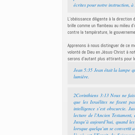
écrites pour notre instruction, 
L’obéissance diligente à la direction 
brille comme un flambeau au milieu d
contre la température, le gouvernement,
Apprenons à nous distinguer de ce m
volonté de Dieu en Jésus-Christ à no
serons d’autant plus attirants pour 
Jean 5:35 Jean était la lampe qu
lumière.
2Corinthiens 3:13 Nous ne fais
que les Israélites ne fixent p
intelligence s’est obscurcie. Ju
lecture de l’Ancien Testament, e
Jusqu’à aujourd’hui, quand les 
lorsque quelqu’un se convertit au
là où est l’Esprit du Seigneur,