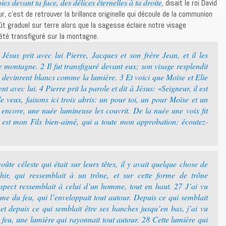
ies devant ta face, des délices éternelles à ta droite
, disait le roi David
 c’est de retrouver la brillance originelle qui découle de la communion
ût graduel sur terre alors que la sagesse éclaire notre visage
 été transfiguré sur la montagne.
Jésus prit avec lui Pierre, Jacques et son frère Jean, et il les
e montagne. 2 Il fut transfiguré devant eux; son visage resplendit
s devinrent blancs comme la lumière. 3 Et voici que Moïse et Elie
nt avec lui. 4 Pierre prit la parole et dit à Jésus: «Seigneur, il est
e veux, faisons ici trois abris: un pour toi, un pour Moïse et un
encore, une nuée lumineuse les couvrit. De la nuée une voix fit
i est mon Fils bien-aimé, qui a toute mon approbation: écoutez-
ûte céleste qui était sur leurs têtes, il y avait quelque chose de
hir, qui ressemblait à un trône, et sur cette forme de trône
aspect ressemblait à celui d’un homme, tout en haut. 27 J’ai vu
e du feu, qui l’enveloppait tout autour. Depuis ce qui semblait
et depuis ce qui semblait être ses hanches jusqu’en bas, j’ai vu
 feu, une lumière qui rayonnait tout autour. 28 Cette lumière qui