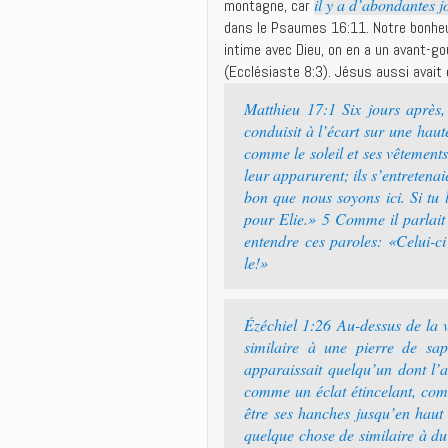
il y a d’abondantes jo
montagne, car
dans le Psaumes 16:11. Notre bonheur,
intime avec Dieu, on en a un avant-go
(Ecclésiaste 8:3). Jésus aussi avait
Matthieu 17:1 Six jours après, 
conduisit à l’écart sur une haut
comme le soleil et ses vêtement
leur apparurent; ils s’entretenaie
bon que nous soyons ici. Si tu l
pour Elie.» 5 Comme il parlait 
entendre ces paroles: «Celui-c
le!»
Ézéchiel 1:26 Au-dessus de la vo
similaire à une pierre de sap
apparaissait quelqu’un dont l’
comme un éclat étincelant, comm
être ses hanches jusqu’en haut 
quelque chose de similaire à du