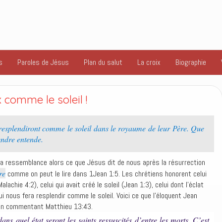
s
Paroles de Jésus
Plan du salut
La croix
Biographie
comme le soleil !
 resplendiront comme le soleil dans le royaume de leur Père. Que
tendre entende.
a ressemblance alors ce que Jésus dit de nous après la résurrection
re
comme on peut le lire dans 1Jean 1:5. Les chrétiens honorent celui
lachie 4:2), celui qui avait créé le soleil (Jean 1:3), celui dont l’éclat
i nous fera resplendir comme le soleil. Voici ce que l’éloquent Jean
 en commentant Matthieu 13:43.
s quel état seront les saints ressuscités d’entre les morts. C’est