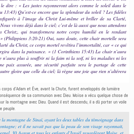
le dire : « Les justes rayonneront alors comme le soleil dans le
u 13:43) Qu’est-ce encore que la splendeur du soleil ? Les fidèles
nsfigurés à l’image du Christ Lui-même et briller de sa Clarté,
 Nous vivons déjà dans le ciel; c’est de là aussi que nous attendons
s Christ;, qui transformera notre corps humilié en le rendant
» (Philippiens 3:20-21) Oui, sans doute, cette chair mortelle sera
arté du Christ, ce corps mortel revêtira l’immortalité, car « ce qui
surgira dans la puissance. » (1 Corinthiens 15:43) La chair n’aura
e n’aura plus à souffrir ni la faim ni la soif, ni les maladies ni les
e paix assurée, une sécurité parfaite sera le partage de cette
autre gloire que celle du ciel; là règne une joie que rien n’altérera
s corps d’Adam et Ève, avant la Chute, furent enveloppés de lumière
onséquence de sa communion avec Dieu. Moïse a vécu quelque chose de
ur la montagne avec Dieu. Quand il est descendu, il a dû porter un voile
e peuple.
 la montagne de Sinaï, ayant les deux tables du témoignage dans
ntagne; et il ne savait pas que la peau de son visage rayonnait,
ternel. 30 Aaron et tous les enfants d’Israël regardèrent Moïse, et