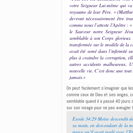
votre Seigneur Lui-même qui va 
royaume de leur Père. » (Matthie
devront nécessairement être tra
comme nous l’atteste l’Apôtre : «
le Sauveur notre Seigneur Jésu
semblable à son Corps glorieux. 
transformée sur le modèle de la cl
avait été semé dans l’infirmité 
plus à craindre la corruption, ell
autres accidents malheureux. Un
nouvelle vie. C’est donc une tout 
jamais.»
On peut facilement s’imaginer que le
comme ceux de Dieu et ses anges, c
semblable quand il a passé 40 jours s
sur son visage pour ne pas aveugler l
Exode 34:29 Moïse descendit de
sa main, en descendant de la mo
parce qu’il avait parlé avec l’E