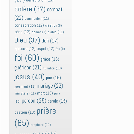
bénédiction
(13)
colère
(37)
combat
(22)
communion
(11)
consecration
(12)
création
(9)
cène
(12)
diable
(11)
demon
(9)
Dieu
(37)
don
(17)
epreuve
(12)
esprit
(12)
feu
(9)
foi
(60)
grâce
(16)
guérison
(21)
humilité
(10)
jesus
(40)
joie
(16)
mariage
(22)
jugement
(11)
mort
(13)
ministère
(11)
paix
pardon
(25)
parole
(15)
(10)
prière
pasteur
(13)
(65)
prophete
(10)
péché