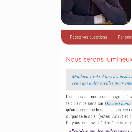
Posez vos questions !
Pensée
Nous serons lumineux 
Matthieu 13:43 Alors les justes
celui qui a des oreilles pour en
Dieu nous a créés à son image et à s
Dieu est lumiè
fait plein de sens car
qu’on surnomme le soleil de justice (Ma
surpasse le soleil (Actes 26:13) et qu
Chrysostome avait à dire à ce sujet
«Peut-être me demanderez-vous dan