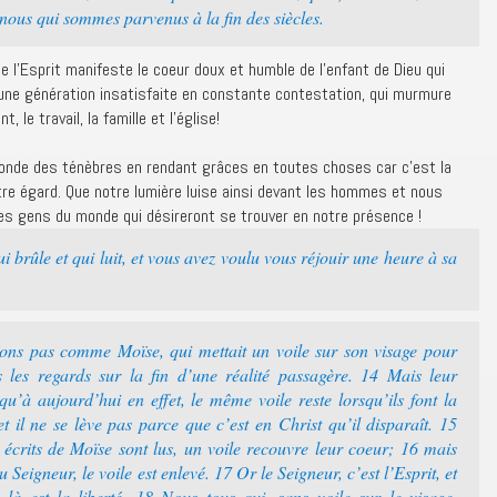
à nous qui sommes parvenus à la fin des siècles.
de l’Esprit manifeste le coeur doux et humble de l’enfant de Dieu qui
’une génération insatisfaite en constante contestation, qui murmure
 le travail, la famille et l’église!
onde des ténèbres en rendant grâces en toutes choses car c’est la
tre égard. Que notre lumière luise ainsi devant les hommes et nous
les gens du monde qui désireront se trouver en notre présence !
i brûle et qui luit, et vous avez voulu vous réjouir une heure à sa
ons pas comme Moïse, qui mettait un voile sur son visage pour
as les regards sur la fin d’une réalité passagère. 14 Mais leur
squ’à aujourd’hui en effet, le même voile reste lorsqu’ils font la
t il ne se lève pas parce que c’est en Christ qu’il disparaît. 15
écrits de Moïse sont lus, un voile recouvre leur coeur; 16 mais
 Seigneur, le voile est enlevé. 17 Or le Seigneur, c’est l’Esprit, et
 là est la liberté. 18 Nous tous qui, sans voile sur le visage,