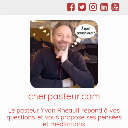
cherpasteur.com
Le pasteur Yvan Rheault répond à vos
questions. et vous propose ses pensées
et méditations