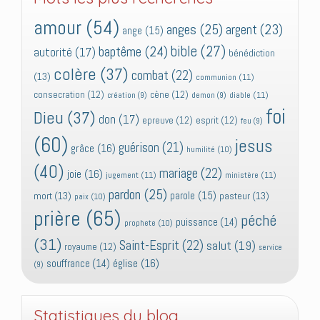
amour
(54)
anges
(25)
argent
(23)
ange
(15)
bible
(27)
baptême
(24)
autorité
(17)
bénédiction
colère
(37)
combat
(22)
(13)
communion
(11)
consecration
(12)
cène
(12)
diable
(11)
création
(9)
demon
(9)
foi
Dieu
(37)
don
(17)
epreuve
(12)
esprit
(12)
feu
(9)
(60)
jesus
guérison
(21)
grâce
(16)
humilité
(10)
(40)
mariage
(22)
joie
(16)
jugement
(11)
ministère
(11)
pardon
(25)
parole
(15)
mort
(13)
pasteur
(13)
paix
(10)
prière
(65)
péché
puissance
(14)
prophete
(10)
(31)
Saint-Esprit
(22)
salut
(19)
royaume
(12)
service
église
(16)
souffrance
(14)
(9)
Statistiques du blog