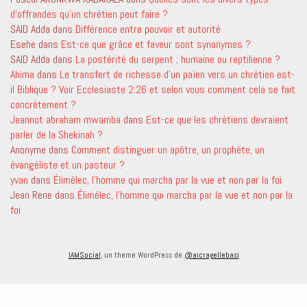
d’offrandes qu’un chrétien peut faire ?
SAID Adda
dans
Différence entre pouvoir et autorité
Esehe
dans
Est-ce que grâce et faveur sont synonymes ?
SAID Adda
dans
La postérité du serpent ; humaine ou reptilienne ?
Ahima
dans
Le transfert de richesse d’un païen vers un chrétien est-
il Biblique ? Voir Ecclesiaste 2:26 et selon vous comment cela se fait
concrètement ?
Jeannot abraham mwamba
dans
Est-ce que les chrétiens devraient
parler de la Shekinah ?
Anonyme
dans
Comment distinguer un apôtre, un prophète, un
évangéliste et un pasteur ?
yvan
dans
Élimélec, l’homme qui marcha par la vue et non par la foi
Jean Rene
dans
Élimélec, l’homme qui marcha par la vue et non par la
foi
IAMSocial
, un theme WordPress de
@aicragellebasi