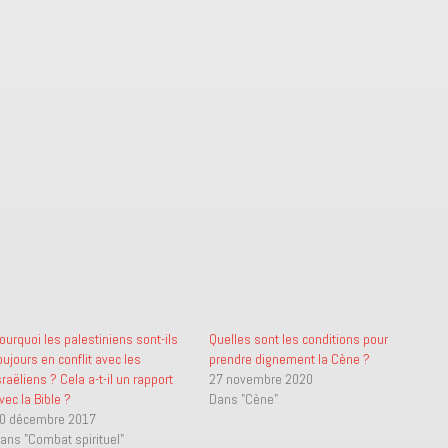
ourquoi les palestiniens sont-ils
Quelles sont les conditions pour
oujours en conflit avec les
prendre dignement la Cène ?
sraëliens ? Cela a-t-il un rapport
27 novembre 2020
vec la Bible ?
Dans "Cène"
0 décembre 2017
ans "Combat spirituel"