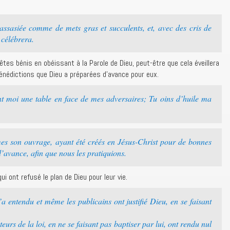
sasiée comme de mets gras et succulents, et, avec des cris de
 célébrera.
tes bénis en obéissant à la Parole de Dieu, peut-être que cela éveillera
bénédictions que Dieu a préparées d’avance pour eux.
 moi une table en face de mes adversaires; Tu oins d’huile ma
s son ouvrage, ayant été créés en Jésus-Christ pour de bonnes
’avance, afin que nous les pratiquions.
i ont refusé le plan de Dieu pour leur vie.
’a entendu et même les publicains ont justifié Dieu, en se faisant
teurs de la loi, en ne se faisant pas baptiser par lui, ont rendu nul