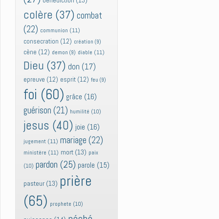
bénédiction
(13)
colère
(37)
combat
(22)
communion
(11)
consecration
(12)
création
(9)
cène
(12)
diable
(11)
demon
(9)
Dieu
(37)
don
(17)
epreuve
(12)
esprit
(12)
feu
(9)
foi
(60)
grâce
(16)
guérison
(21)
humilité
(10)
jesus
(40)
joie
(16)
mariage
(22)
jugement
(11)
mort
(13)
ministère
(11)
paix
pardon
(25)
parole
(15)
(10)
prière
pasteur
(13)
(65)
prophete
(10)
péché