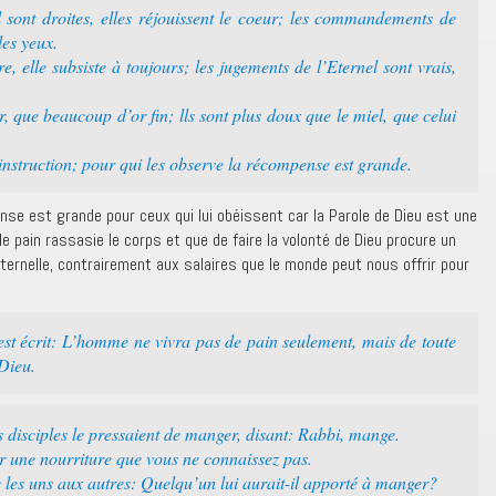
 sont droites, elles réjouissent le coeur; les commandements de
les yeux.
e, elle subsiste à toujours; les jugements de l’Eternel sont vrais,
r, que beaucoup d’or fin; lls sont plus doux que le miel, que celui
 instruction; pour qui les observe la récompense est grande.
se est grande pour ceux qui lui obéissent car la Parole de Dieu est une
e pain rassasie le corps et que de faire la volonté de Dieu procure un
éternelle, contrairement aux salaires que le monde peut nous offrir pour
 est écrit: L’homme ne vivra pas de pain seulement, mais de toute
 Dieu.
 disciples le pressaient de manger, disant: Rabbi, mange.
er une nourriture que vous ne connaissez pas.
c les uns aux autres: Quelqu’un lui aurait-il apporté à manger?