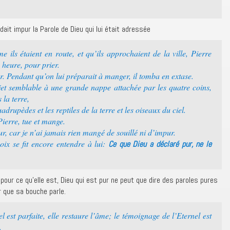
ait impur la Parole de Dieu qui lui était adressée
ils étaient en route, et qu’ils approchaient de la ville, Pierre
e heure, pour prier.
er. Pendant qu’on lui préparait à manger, il tomba en extase.
objet semblable à une grande nappe attachée par les quatre coins,
 la terre,
adrupèdes et les reptiles de la terre et les oiseaux du ciel.
 Pierre, tue et mange.
r, car je n’ai jamais rien mangé de souillé ni d’impur.
oix se fit encore entendre à lui:
Ce que Dieu a déclaré pur, ne le
 pour ce qu’elle est, Dieu qui est pur ne peut que dire des paroles pures
r que sa bouche parle.
 est parfaite, elle restaure l’âme; le témoignage de l’Eternel est
.