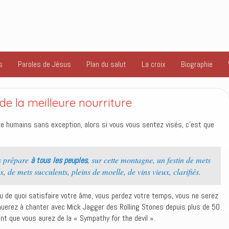
s
Paroles de Jésus
Plan du salut
La croix
Biographie
de la meilleure nourriture
re humains sans exception, alors si vous vous sentez visés, c’est que
s prépare
, sur cette montagne, un festin de mets
à tous les peuples
x, de mets succulents, pleins de moelle, de vins vieux, clarifiés.
eu de quoi satisfaire votre âme, vous perdez votre temps, vous ne serez
nuerez à chanter avec Mick Jagger des Rolling Stones depuis plus de 50
ant que vous aurez de la « Sympathy for the devil ».