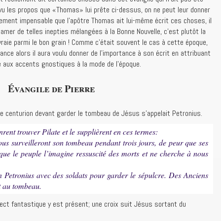
vu les propos que «Thomas» lui prête ci-dessus, on ne peut leur donner
otalement impensable que l’apôtre Thomas ait lui-même écrit ces choses, il
lamer de telles inepties mélangées à la Bonne Nouvelle, c’est plutôt la
ivraie parmi le bon grain ! Comme c’était souvent le cas à cette époque,
tance alors il aura voulu donner de l’importance à son écrit en attribuant
aux accents gnostiques à la mode de l’époque.
Évangile de Pierre
e le centurion devant garder le tombeau de Jésus s’appelait Petronius.
nrent trouver Pilate et le supplièrent en ces termes:
us surveilleront son tombeau pendant trois jours, de peur que ses
 que le peuple l’imagine ressuscité des morts et ne cherche à nous
on Petronius avec des soldats pour garder le sépulcre. Des Anciens
t au tombeau.
pect fantastique y est présent; une croix suit Jésus sortant du