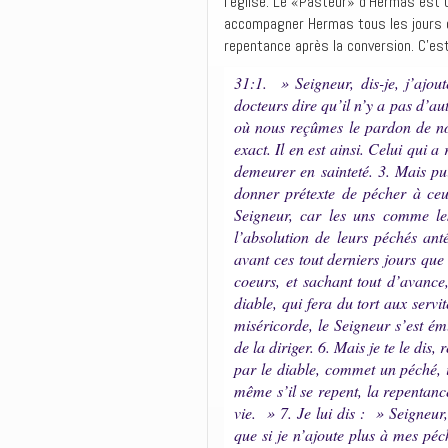
l’église. Le «Pasteur» d’Hermas est 
accompagner Hermas tous les jours de 
repentance après la conversion. C’est 
31:1. » Seigneur, dis-je, j’ajout
docteurs dire qu’il n’y a pas d’a
où nous reçûmes le pardon de no
exact. Il en est ainsi. Celui qui 
demeurer en sainteté. 3. Mais puis
donner prétexte de pécher à ceu
Seigneur, car les uns comme les
l’absolution de leurs péchés an
avant ces tout derniers jours que
coeurs, et sachant tout d’avance
diable, qui fera du tort aux serv
miséricorde, le Seigneur s’est ém
de la diriger. 6. Mais je te le dis,
par le diable, commet un péché, 
même s’il se repent, la repentance
vie. » 7. Je lui dis : » Seigneur,
que si je n’ajoute plus à mes péch