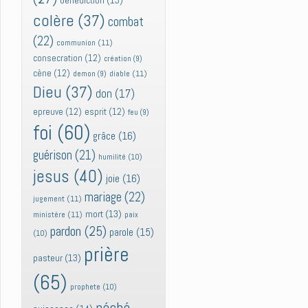
bénédiction
(13)
colère
(37)
combat
(22)
communion
(11)
consecration
(12)
création
(9)
cène
(12)
diable
(11)
demon
(9)
Dieu
(37)
don
(17)
epreuve
(12)
esprit
(12)
feu
(9)
foi
(60)
grâce
(16)
guérison
(21)
humilité
(10)
jesus
(40)
joie
(16)
mariage
(22)
jugement
(11)
mort
(13)
ministère
(11)
paix
pardon
(25)
parole
(15)
(10)
prière
pasteur
(13)
(65)
prophete
(10)
péché