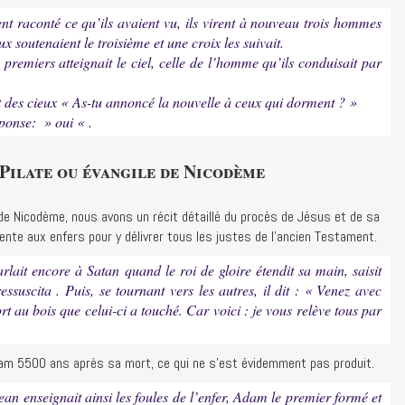
ent raconté ce qu’ils avaient vu, ils virent à nouveau trois hommes
x soutenaient le troisième et une croix les suivait.
 premiers atteignait le ciel, celle de l’homme qu’ils conduisait par
nt des cieux « As-tu annoncé la nouvelle à ceux qui dorment ? »
éponse: » oui « .
 Pilate ou évangile de Nicodème
 de Nicodème, nous avons un récit détaillé du procès de Jésus et de sa
nte aux enfers pour y délivrer tous les justes de l’ancien Testament.
lait encore à Satan quand le roi de gloire étendit sa main, saisit
ssuscita . Puis, se tournant vers les autres, il dit : « Venez avec
t au bois que celui-ci a touché. Car voici : je vous relève tous par
Adam 5500 ans après sa mort, ce qui ne s’est évidemment pas produit.
ean enseignait ainsi les foules de l’enfer, Adam le premier formé et