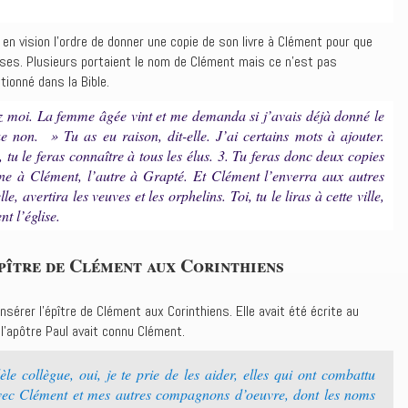
it en vision l’ordre de donner une copie de son livre à Clément pour que
glises. Plusieurs portaient le nom de Clément mais ce n’est pas
tionné dans la Bible.
hez moi. La femme âgée vint et me demanda si j’avais déjà donné le
ue non. » Tu as eu raison, dit-elle. J’ai certains mots à ajouter.
tu le feras connaître à tous les élus. 3. Tu feras donc deux copies
 une à Clément, l’autre à Grapté. Et Clément l’enverra aux autres
le, avertira les veuves et les orphelins. Toi, tu le liras à cette ville,
t l’église.
pître de Clément aux Corinthiens
insérer l’épître de Clément aux Corinthiens. Elle avait été écrite au
l’apôtre Paul avait connu Clément.
dèle collègue, oui, je te prie de les aider, elles qui ont combattu
avec Clément et mes autres compagnons d’oeuvre, dont les noms