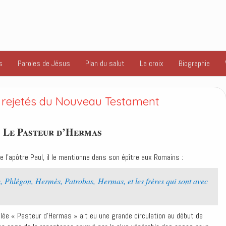
s
Paroles de Jésus
Plan du salut
La croix
Biographie
s rejetés du Nouveau Testament
Le Pasteur d’Hermas
 l’apôtre Paul, il le mentionne dans son épître aux Romains :
 Phlégon, Hermès, Patrobas, Hermas, et les frères qui sont avec
tulée « Pasteur d’Hermas » ait eu une grande circulation au début de