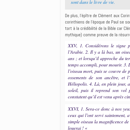
sont dans le livre de vie.
De plus, l’épître de Clément aux Cori
corinthiens de l’époque de Paul se s
tort à la crédibilité de la Bible car 
mythique) comme preuve de la résurr
XXV, 1. Considérons le signe pr
l’Arabie. 2. Il y a là bas, un oi
ans ; et lorsqu’il approche du te
temps accompli, pour mourir. 3. 
l’oiseau mort, puis se couvre de p
ossements de son ancêtre, et l
Héliopolis. 4. Là, en plein jour, a
soleil, puis il reprend son vol 
constatent qu’il est venu après ci
XXVI, 1. Sera-ce donc à nos yeux
ceux qui l’ont servi saintement, 
simple oiseau la magnificence de s
louerai ! «