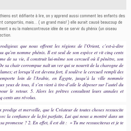
nthiens est édifiante à lire, on y apprend aussi comment les enfants des
ont comportés, mais… ( un grand mais! ) elle aurait causé beaucoup de
Clément a eu la malencontreuse idée de se servir du phénix (un oiseau
ection.
odigieux que nous offrent les régions de l’Orient, c’est-à-dire
seau qu’on nomme phénix. Il est seul de son espèce et vit cinq cents
rme de sa vie, il construit lui-même son cercueil où il pénètre, son
De sa chair corrompue naît un ver qui se nourrit de la charogne de
lumes; et lorsqu’il est devenu fort, il soulève le cercueil rempli des
’emporte loin de l’Arabie, en Égypte, jusqu’à la ville nommée
ux yeux de tous, il s’en vient à tire-d’aile le déposer sur l’autel du
pour le retour. 5. Alors les prêtres consultent leurs annales et
nq cents ans révolus.
 prodige et merveille, que le Créateur de toutes choses ressuscite
avec la confiance de la foi parfaite, Lui qui nous a montré dans un
a promesse ? 2. En effet, il est dit : » Tu me ressusciteras et je te