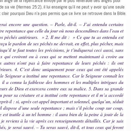
un ange de la repentance envoyé par le plus vénérable des anges pour
sa vie (Hermas 25:2), il lui enseigne qu’il ne peut y avoir qu’une seule
clair pourquoi Dieu n’a pas permis que ce livre se retrouve dans la Bible.
erai encore une question. – Parle, dit-il. – J’ai entendu certains
utre repentance que celle du jour où nous descendîmes dans l’eau et
s péchés antérieurs. » 2. Il me dit : » Ce que tu as entendu est
a reçu le pardon de ses péchés ne devrait, en effet, plus pécher, mais
qu’il te faut toutes les précisions, je t’indiquerai ceci aussi, sans
x qui croiront ou à ceux qui se mettent maintenant à croire au
 autres n’ont pas à faire repentance de leurs péchés : ils ont
térieurs. 4. C’est donc uniquement pour ceux qui ont été appelés
 le Seigneur a institué une repentance. Car le Seigneur connaît les
, il a connu la faiblesse des hommes et les multiples intrigues du
iteurs de Dieu et exercera contre eux sa malice. 5. Dans sa grande
u pour sa créature et a institué cette repentance et il m’a accordé
 reprit-il : si, après cet appel important et solennel, quelqu’un, séduit
il dispose d’une seule repentance ; mais s’il pèche coup sur coup,
 est inutile à un tel homme : il aura bien de la peine à jouir de la
 je reviens à la vie après ces renseignements détaillés. Car je sais
és, je serai sauvé. – Tu seras sauvé, dit-il, et tous ceux qui feront