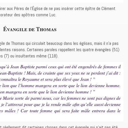
spirer aux Pères de l’Église de ne pas insérer cette épître de Clément
laborateur des apôtres comme Luc.
Évangile de Thomas
ngile de Thomas qui circulait beaucoup dans les églises, mais il n’a pas
lentes raisons. Certaines paroles rappellent les quatre évangiles (51)
es (7) ou insultantes même (118).
squ’à Jean Baptiste parmi ceux qui ont été engendrés de femmes il
ean-Baptiste ! Mais, de crainte que ses yeux ne se perdent j’ai dit :
 connaîtra le Royaume et sera plus élevé que Jean ! ”
 ce lion que l’homme mangera en sorte que le lion devienne homme.
ion mangera en sorte que le lion devienne homme ! ”
ue Marie sorte de parmi nous, car les femmes ne sont pas dignes de
, je l’attirerai pour que je la rende mâle afin qu’elle aussi devienne
 les mâles ! Car toute femme qui sera faite mâle entrera dans le
t réellement dit certaines choses dans cet évangile qui n’ait pas été