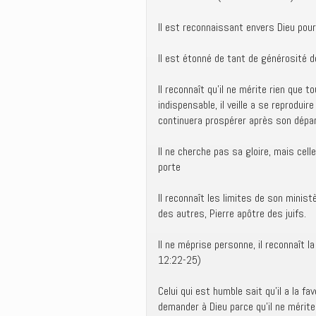
Il est reconnaissant envers Dieu pour
Il est étonné de tant de générosité de 
Il reconnaît qu’il ne mérite rien que t
indispensable, il veille a se reproduire
continuera prospérer après son dépar
Il ne cherche pas sa gloire, mais celle 
porte
Il reconnaît les limites de son minist
des autres, Pierre apôtre des juifs.
Il ne méprise personne, il reconnaît 
12:22-25)
Celui qui est humble sait qu’il a la fav
demander à Dieu parce qu’il ne mérite