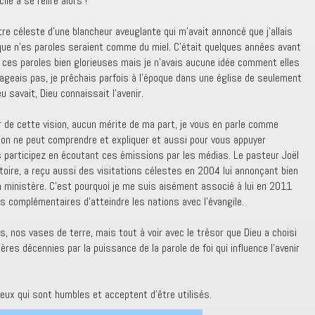
le à se relire alors !
 être céleste d’une blancheur aveuglante qui m’avait annoncé que j’allais
que n’es paroles seraient comme du miel. C’était quelques années avant
ais ces paroles bien glorieuses mais je n’avais aucune idée comment elles
oyageais pas, je prêchais parfois à l’époque dans une église de seulement
 savait, Dieu connaissait l’avenir.
ir de cette vision, aucun mérite de ma part, je vous en parle comme
qu’on ne peut comprendre et expliquer et aussi pour vous appuyer
s participez en écoutant ces émissions par les médias. Le pasteur Joël
ctoire, a reçu aussi des visitations célestes en 2004 lui annonçant bien
n ministère. C’est pourquoi je me suis aisément associé à lui en 2011
s complémentaires d’atteindre les nations avec l’évangile.
s, nos vases de terre, mais tout à voir avec le trésor que Dieu a choisi
ères décennies par la puissance de la parole de foi qui influence l’avenir
ceux qui sont humbles et acceptent d’être utilisés.