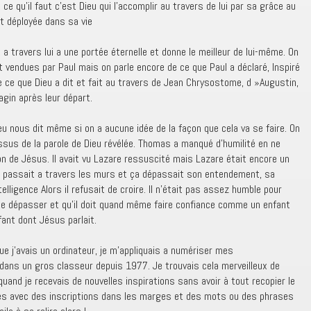
 qu’il faut c’est Dieu qui l’accomplir au travers de lui par sa grâce au
t déployée dans sa vie
t a travers lui a une portée éternelle et donne le meilleur de lui-même. On
 vendues par Paul mais on parle encore de ce que Paul a déclaré, Inspiré
de ce que Dieu a dit et fait au travers de Jean Chrysostome, d »Augustin,
gin après leur départ.
ieu nous dit même si on a aucune idée de la façon que cela va se faire. On
ssus de la parole de Dieu révélée. Thomas a manqué d’humilité en ne
on de Jésus. Il avait vu Lazare ressuscité mais Lazare était encore un
s passait a travers les murs et ça dépassait son entendement, sa
ligence Alors il refusait de croire. Il n’était pas assez humble pour
le dépasser et qu’il doit quand même faire confiance comme un enfant
nfant dont Jésus parlait.
ue j’avais un ordinateur, je m’appliquais a numériser mes
ans un gros classeur depuis 1977. Je trouvais cela merveilleux de
and je recevais de nouvelles inspirations sans avoir à tout recopier le
gnées avec des inscriptions dans les marges et des mots ou des phrases