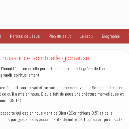
s
Paroles de Jésus
Plan du salut
La croix
Biographie
a croissance spirituelle glorieuse
 l’humilité parce qu’elle permet la connexion à la grâce de Dieu qui
grandir spirituellement.
soi-même et son travail et se voir comme sans valeur. Se comporter ainsi
e qu’il a mis en nous. Dieu a fait de nous une créature merveilleuse et
umes 139:14)
 capacité qui est en nous vient de Dieu (2Corinthiens 3:5) et de le
en nous par grâce, sans aucun mérite de notre part qui aurait pu susciter