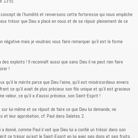
s 13:5).
 concept de l’humilité et renversons cette forteresse qui nous empêche
orieux trésor que Dieu a placé en nous et de se réjouir pleinement de ce
n négative mais je voudrais vous faire remarquer qu’il est la forme
 des exploits ! Il reconnaît aussi que sans Dieu il ne peut rien faire
irer !
eux qu’il le mérite parce que Dieu l’aime, qu’il est miséricordieux envers
rant ce qu’il avait de plus précieux son fils unique et qu’il est gracieux
 valeur, ce qu’il a d’aussi précieux, son Saint-Esprit !
 sur lui-même et se réjouit de faire ce que Dieu lui demande, ne
 et leur approbation, cf. Paul dans Galates 2.
lui a donné, comme Paul il voit que Dieu lui a confié un trésor dans son
hérit ce trésor qu’est le Saint-Esprit en lui avec ses dons et ses fruits..