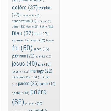
bénédiction
(13)
colère
(37)
combat
(22)
communion
(11)
consecration
(12)
création
(9)
cène
(12)
diable
(11)
demon
(9)
Dieu
(37)
don
(17)
epreuve
(12)
esprit
(12)
feu
(9)
foi
(60)
grâce
(16)
guérison
(21)
humilité
(10)
jesus
(40)
joie
(16)
mariage
(22)
jugement
(11)
mort
(13)
ministère
(11)
paix
pardon
(25)
parole
(15)
(10)
prière
pasteur
(13)
(65)
prophete
(10)
péché