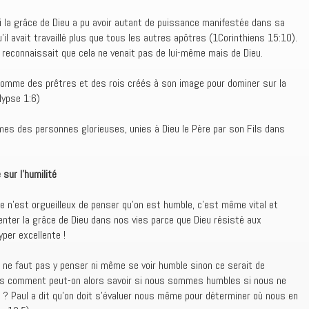
oi la grâce de Dieu a pu avoir autant de puissance manifestée dans sa
qu’il avait travaillé plus que tous les autres apôtres (1Corinthiens 15:10).
il reconnaissait que cela ne venait pas de lui-même mais de Dieu.
omme des prêtres et des rois créés à son image pour dominer sur la
lypse 1:6)
es des personnes glorieuses, unies à Dieu le Père par son Fils dans
sur l’humilité
 ce n’est orgueilleux de penser qu’on est humble, c’est même vital et
ter la grâce de Dieu dans nos vies parce que Dieu résisté aux
per excellente !
l ne faut pas y penser ni même se voir humble sinon ce serait de
 Mais comment peut-on alors savoir si nous sommes humbles si nous ne
 ? Paul a dit qu’on doit s’évaluer nous même pour déterminer où nous en