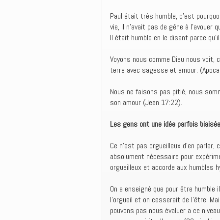
Paul était très humble, c’est pourqu
vie, il n’avait pas de gêne à l’avouer 
Il était humble en le disant parce qu’
Voyons nous comme Dieu nous voit, c
terre avec sagesse et amour. (Apoca
Nous ne faisons pas pitié, nous somm
son amour (Jean 17:22).
Les gens ont une idée parfois biaisée 
Ce n’est pas orgueilleux d’en parler,
absolument nécessaire pour expérimen
orgueilleux et accorde aux humbles hy
On a enseigné que pour être humble i
l’orgueil et on cesserait de l’être.
pouvons pas nous évaluer a ce niveau