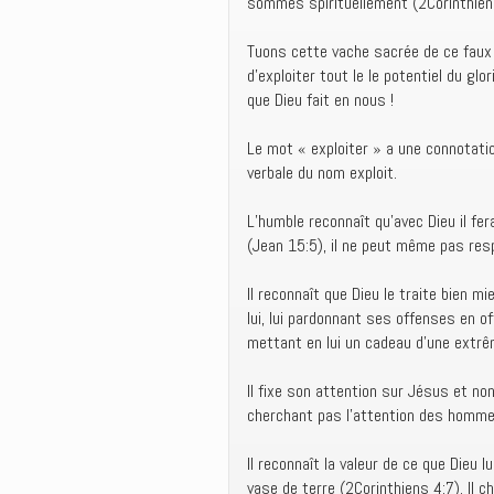
sommes spirituellement (2Corinthien
Tuons cette vache sacrée de ce faux
d’exploiter tout le le potentiel du gl
que Dieu fait en nous !
Le mot « exploiter » a une connotatio
verbale du nom exploit.
L’humble reconnaît qu’avec Dieu il fera
(Jean 15:5), il ne peut même pas resp
Il reconnaît que Dieu le traite bien mi
lui, lui pardonnant ses offenses en off
mettant en lui un cadeau d’une extrême
Il fixe son attention sur Jésus et non
cherchant pas l’attention des hommes
Il reconnaît la valeur de ce que Dieu 
vase de terre (2Corinthiens 4:7). Il c