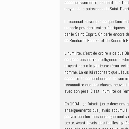
accomplissements, sachant que tout ce
moyen de la puissance du Saint-Espri
Il reconnaît aussi que ce que Dieu fai
ne parle pas des tentes fabriquées et
par le Saint-Esprit. On parle encore 
de Reinhardt Bonnke et de Kenneth Ha
L’humilité, c’est de croire à ce que D
ne place pas notre intelligence au-de
croyant pas a la glorieuse résurrecti
homme. La on lui racontait que Jésu
capacité de compréhension de son intel
réconnaitre que des choses peuvent 
avec son père. C’est l’humilité de l’e
En 1994 , ça faisait juste deux ans q
enseignements que j’avais accumulé d
pouvoir bonifier mes enseignements qu
texte. Avant j’avais des feuilles li