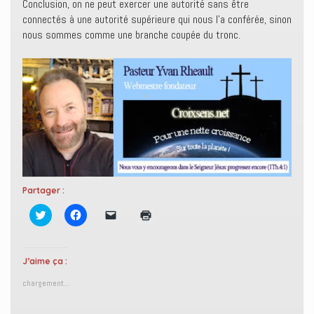
Conclusion, on ne peut exercer une autorité sans être
connectés à une autorité supérieure qui nous l’a conférée, sinon
nous sommes comme une branche coupée du tronc.
Partager :
C
C
C
C
l
l
l
l
i
i
i
i
q
q
q
q
u
u
u
u
e
e
e
e
J’aime ça :
z
z
r
r
p
p
p
p
chargement…
o
o
o
o
u
u
u
u
r
r
r
r
p
p
e
i