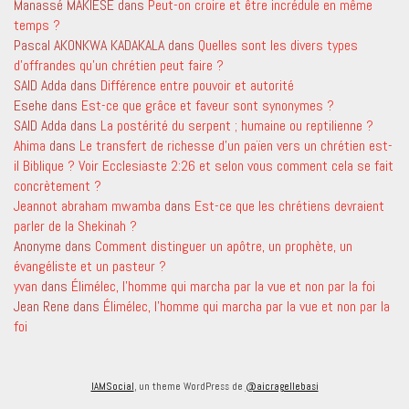
Manassé MAKIESE
dans
Peut-on croire et être incrédule en même
temps ?
Pascal AKONKWA KADAKALA
dans
Quelles sont les divers types
d’offrandes qu’un chrétien peut faire ?
SAID Adda
dans
Différence entre pouvoir et autorité
Esehe
dans
Est-ce que grâce et faveur sont synonymes ?
SAID Adda
dans
La postérité du serpent ; humaine ou reptilienne ?
Ahima
dans
Le transfert de richesse d’un païen vers un chrétien est-
il Biblique ? Voir Ecclesiaste 2:26 et selon vous comment cela se fait
concrètement ?
Jeannot abraham mwamba
dans
Est-ce que les chrétiens devraient
parler de la Shekinah ?
Anonyme
dans
Comment distinguer un apôtre, un prophète, un
évangéliste et un pasteur ?
yvan
dans
Élimélec, l’homme qui marcha par la vue et non par la foi
Jean Rene
dans
Élimélec, l’homme qui marcha par la vue et non par la
foi
IAMSocial
, un theme WordPress de
@aicragellebasi