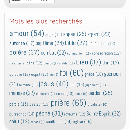
Mots les plus recherchés
amour
(54)
anges
(25)
argent
(23)
ange
(15)
bible
(27)
baptême
(24)
autorité
(17)
bénédiction
(13)
colère
(37)
combat
(22)
consecration
(12)
communion
(11)
Dieu
(37)
don
(17)
cène
(12)
diable
(11)
création
(9)
demon
(9)
foi
(60)
guérison
grâce
(16)
epreuve
(12)
esprit
(12)
feu
(9)
jesus
(40)
(21)
joie
(16)
jugement
(11)
humilité
(10)
pardon
(25)
mariage
(22)
mort
(13)
ministère
(11)
paix
(10)
prière
(65)
parole
(15)
pasteur
(13)
prophete
(10)
péché
(31)
Saint-Esprit
(22)
puissance
(14)
royaume
(12)
salut
(19)
église
(16)
souffrance
(14)
service
(9)