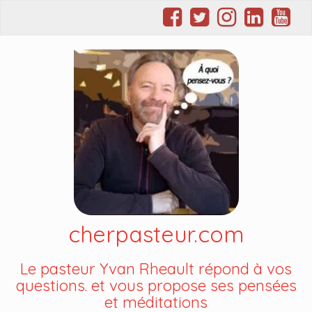
cherpasteur.com
Le pasteur Yvan Rheault répond à vos
questions. et vous propose ses pensées
et méditations