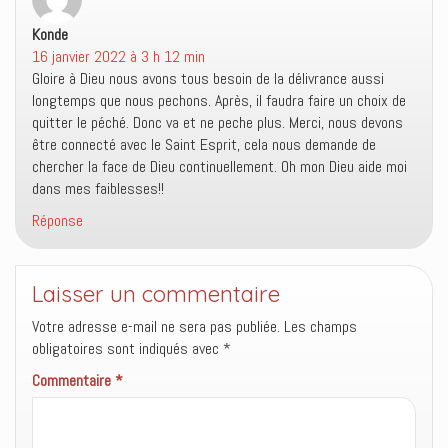
e
v
a
e
l
e
n
)
Konde
l
dit :
l
s
e
l
u
16 janvier 2022 à 3 h 12 min
f
e
n
e
f
e
Gloire à Dieu nous avons tous besoin de la délivrance aussi
n
e
n
ê
n
o
longtemps que nous pechons. Après, il faudra faire un choix de
t
ê
u
quitter le péché. Donc va et ne peche plus. Merci, nous devons
r
t
v
e
r
e
être connecté avec le Saint Esprit, cela nous demande de
)
e
l
)
l
chercher la face de Dieu continuellement. Oh mon Dieu aide moi
e
dans mes faiblesses!!
f
e
n
Réponse
ê
t
r
e
)
Laisser un commentaire
Votre adresse e-mail ne sera pas publiée.
Les champs
obligatoires sont indiqués avec
*
Commentaire
*