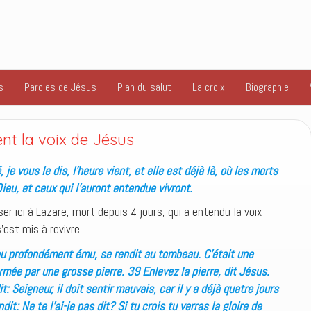
s
Paroles de Jésus
Plan du salut
La croix
Biographie
nt la voix de Jésus
 je vous le dis, l’heure vient, et elle est déjà là, où les morts
Dieu, et ceux qui l’auront entendue vivront.
r ici à Lazare, mort depuis 4 jours, qui a entendu la voix
’est mis à revivre.
u profondément ému, se rendit au tombeau. C’était une
ermée par une grosse pierre. 39 Enlevez la pierre, dit Jésus.
t: Seigneur, il doit sentir mauvais, car il y a déjà quatre jours
ndit: Ne te l’ai-je pas dit? Si tu crois tu verras la gloire de