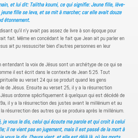
main, et lui dit: Talitha koumi, ce qui signifie: Jeune fille, lève-
a jeune fille se leva, et se mit à marcher; car elle avait douze
and étonnement.
isant qu’il n’y avait pas assez de livre à son époque pour
ait fait. Même en concédant le fait que Jean ait pu parler en
ésus ait pu ressusciter bien d’autres personnes en leur
 entendant la voix de Jésus sont un archétype de ce qui se
comme il est écrit dans le contexte de Jean 5:25. Tout
 spirituelle au verset 24 qui se produit quand les gens
le de Jésus. Ensuite au verset 25, il y a la résurrection
d Jésus ordonne spécifiquement à quelquun qui est décédé de
29a, il y a la résurrection des justes avant le millénium et au
 la résurrection des autres qui se produira après le millénium.
 je vous le dis, celui qui écoute ma parole et qui croit à celui
le; il ne vient pas en jugement, mais il est passé de la mort à
 je vous le dis, l’heure vient, et elle est déjà là, où les morts