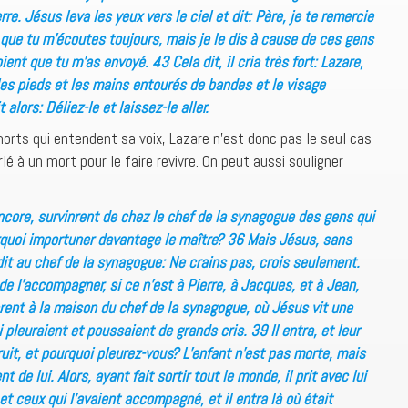
re. Jésus leva les yeux vers le ciel et dit: Père, je te remercie
 que tu m’écoutes toujours, mais je le dis à cause de ces gens
oient que tu m’as envoyé. 43 Cela dit, il cria très fort: Lazare,
 les pieds et les mains entourés de bandes et le visage
alors: Déliez-le et laissez-le aller.
orts qui entendent sa voix, Lazare n’est donc pas le seul cas
lé à un mort pour le faire revivre. On peut aussi souligner
core, survinrent de chez le chef de la synagogue des gens qui
ourquoi importuner davantage le maître? 36 Mais Jésus, sans
dit au chef de la synagogue: Ne crains pas, crois seulement.
de l’accompagner, si ce n’est à Pierre, à Jacques, et à Jean,
èrent à la maison du chef de la synagogue, où Jésus vit une
 pleuraient et poussaient de grands cris. 39 Il entra, et leur
ruit, et pourquoi pleurez-vous? L’enfant n’est pas morte, mais
t de lui. Alors, ayant fait sortir tout le monde, il prit avec lui
 et ceux qui l’avaient accompagné, et il entra là où était