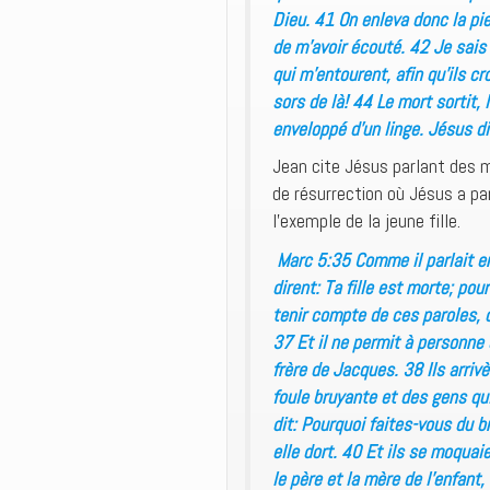
Dieu. 41 On enleva donc la pier
de m’avoir écouté. 42 Je sais
qui m’entourent, afin qu’ils cr
sors de là! 44 Le mort sortit,
enveloppé d’un linge. Jésus dit 
Jean cite Jésus parlant des m
de résurrection où Jésus a par
l’exemple de la jeune fille.
Marc 5:35 Comme il parlait en
dirent: Ta fille est morte; p
tenir compte de ces paroles, 
37 Et il ne permit à personne 
frère de Jacques. 38 Ils arriv
foule bruyante et des gens qui
dit: Pourquoi faites-vous du b
elle dort. 40 Et ils se moquaien
le père et la mère de l’enfant,