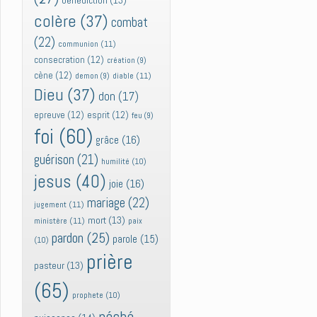
bénédiction
(13)
colère
(37)
combat
(22)
communion
(11)
consecration
(12)
création
(9)
cène
(12)
diable
(11)
demon
(9)
Dieu
(37)
don
(17)
epreuve
(12)
esprit
(12)
feu
(9)
foi
(60)
grâce
(16)
guérison
(21)
humilité
(10)
jesus
(40)
joie
(16)
mariage
(22)
jugement
(11)
mort
(13)
ministère
(11)
paix
pardon
(25)
parole
(15)
(10)
prière
pasteur
(13)
(65)
prophete
(10)
péché