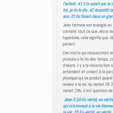
l’enfant. 41 Il la saisit par la 
toi, je te le dis. 42 Aussitôt l
ans. Et ils furent dans un gr
Jean termine son évangile en d
contenir tout ce que Jésus av
hyperbole, cela signifie que J
parlant.
Ces morts qui ressuscitent en
produira à la fin des temps, 
d’abord, il y a la résurrection
entendent et croient à la paro
physique qui se produit quan
revenir à la vie. Au verset 28-
verset 29b, il est question de
Jean 5:24 En vérité, en vérité,
qui m’a envoyé a la vie éternel
la vie. 25 En vérité, en vérité,