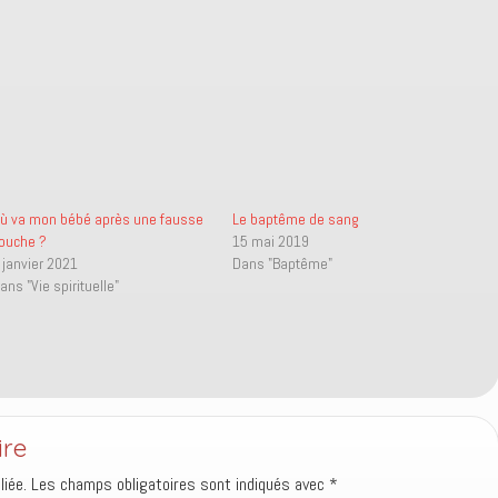
ù va mon bébé après une fausse
Le baptême de sang
ouche ?
15 mai 2019
 janvier 2021
Dans "Baptême"
ans "Vie spirituelle"
ire
iée.
Les champs obligatoires sont indiqués avec
*