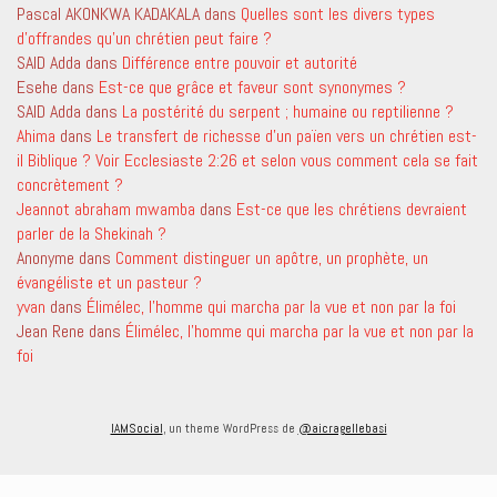
Pascal AKONKWA KADAKALA
dans
Quelles sont les divers types
d’offrandes qu’un chrétien peut faire ?
SAID Adda
dans
Différence entre pouvoir et autorité
Esehe
dans
Est-ce que grâce et faveur sont synonymes ?
SAID Adda
dans
La postérité du serpent ; humaine ou reptilienne ?
Ahima
dans
Le transfert de richesse d’un païen vers un chrétien est-
il Biblique ? Voir Ecclesiaste 2:26 et selon vous comment cela se fait
concrètement ?
Jeannot abraham mwamba
dans
Est-ce que les chrétiens devraient
parler de la Shekinah ?
Anonyme
dans
Comment distinguer un apôtre, un prophète, un
évangéliste et un pasteur ?
yvan
dans
Élimélec, l’homme qui marcha par la vue et non par la foi
Jean Rene
dans
Élimélec, l’homme qui marcha par la vue et non par la
foi
IAMSocial
, un theme WordPress de
@aicragellebasi