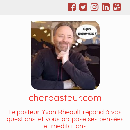
cherpasteur.com
Le pasteur Yvan Rheault répond à vos
questions. et vous propose ses pensées
et méditations