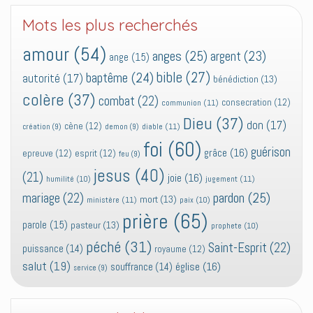
Mots les plus recherchés
amour
(54)
anges
(25)
argent
(23)
ange
(15)
bible
(27)
baptême
(24)
autorité
(17)
bénédiction
(13)
colère
(37)
combat
(22)
consecration
(12)
communion
(11)
Dieu
(37)
don
(17)
cène
(12)
diable
(11)
création
(9)
demon
(9)
foi
(60)
guérison
grâce
(16)
epreuve
(12)
esprit
(12)
feu
(9)
jesus
(40)
(21)
joie
(16)
jugement
(11)
humilité
(10)
pardon
(25)
mariage
(22)
mort
(13)
ministère
(11)
paix
(10)
prière
(65)
parole
(15)
pasteur
(13)
prophete
(10)
péché
(31)
Saint-Esprit
(22)
puissance
(14)
royaume
(12)
salut
(19)
église
(16)
souffrance
(14)
service
(9)