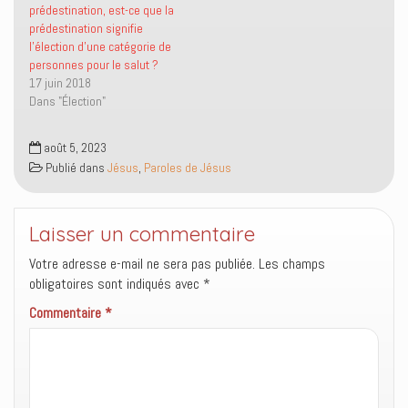
r
v
à
o
prédestination, est-ce que la
e
r
u
u
prédestination signifie
d
e
n
v
a
d
a
e
l’élection d’une catégorie de
n
a
m
l
personnes pour le salut ?
s
n
i
l
u
s
(
e
17 juin 2018
n
u
o
f
Dans "Élection"
e
n
u
e
n
e
v
n
o
n
r
ê
u
o
e
t
août 5, 2023
v
u
d
r
e
v
a
e
Publié dans
Jésus
,
Paroles de Jésus
l
e
n
)
l
l
s
e
l
u
f
e
n
e
f
e
Laisser un commentaire
n
e
n
ê
n
o
t
ê
u
Votre adresse e-mail ne sera pas publiée.
Les champs
r
t
v
e
r
e
obligatoires sont indiqués avec
*
)
e
l
)
l
Commentaire
*
e
f
e
n
ê
t
r
e