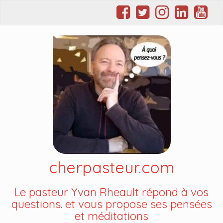
cherpasteur.com
Le pasteur Yvan Rheault répond à vos
questions. et vous propose ses pensées
et méditations