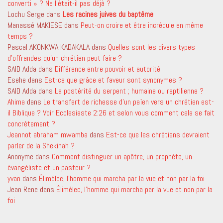
converti » ? Ne l’était-il pas déjà ?
Lochu Serge
dans
Les racines juives du baptême
Manassé MAKIESE
dans
Peut-on croire et être incrédule en même
temps ?
Pascal AKONKWA KADAKALA
dans
Quelles sont les divers types
d’offrandes qu’un chrétien peut faire ?
SAID Adda
dans
Différence entre pouvoir et autorité
Esehe
dans
Est-ce que grâce et faveur sont synonymes ?
SAID Adda
dans
La postérité du serpent ; humaine ou reptilienne ?
Ahima
dans
Le transfert de richesse d’un païen vers un chrétien est-
il Biblique ? Voir Ecclesiaste 2:26 et selon vous comment cela se fait
concrètement ?
Jeannot abraham mwamba
dans
Est-ce que les chrétiens devraient
parler de la Shekinah ?
Anonyme
dans
Comment distinguer un apôtre, un prophète, un
évangéliste et un pasteur ?
yvan
dans
Élimélec, l’homme qui marcha par la vue et non par la foi
Jean Rene
dans
Élimélec, l’homme qui marcha par la vue et non par la
foi