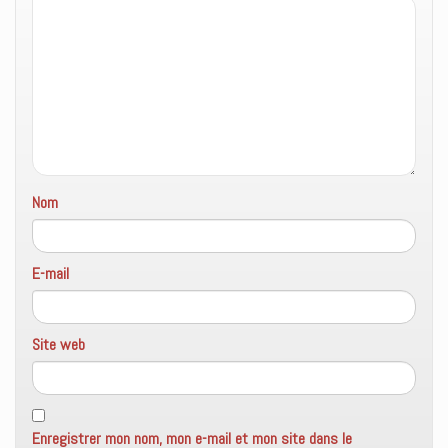
r
t
v
e
r
e
)
e
l
)
l
e
f
e
n
ê
t
r
e
)
Nom
E-mail
Site web
Enregistrer mon nom, mon e-mail et mon site dans le