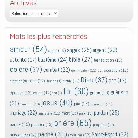
Archives
Archives
Mots les plus recherchés
amour
(54)
anges
(25)
argent
(23)
ange
(15)
bible
(27)
baptême
(24)
autorité
(17)
bénédiction
(13)
colère
(37)
combat
(22)
consecration
(12)
communion
(11)
Dieu
(37)
don
(17)
cène
(12)
diable
(11)
création
(9)
demon
(9)
foi
(60)
guérison
grâce
(16)
epreuve
(12)
esprit
(12)
feu
(9)
jesus
(40)
(21)
joie
(16)
jugement
(11)
humilité
(10)
pardon
(25)
mariage
(22)
mort
(13)
ministère
(11)
paix
(10)
prière
(65)
parole
(15)
pasteur
(13)
prophete
(10)
péché
(31)
Saint-Esprit
(22)
puissance
(14)
royaume
(12)