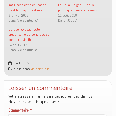
u
u
l
o
r
r
i
u
Imaginer c’est bien, parler
Pourquoi Seigneur Jésus
T
F
e
v
c’est bon, agir c’est mieux !
plutôt que Sauveur Jésus ?
w
a
n
r
i
c
p
e
8 janvier 2022
11 août 2018
t
e
a
d
Dans "Vie spirituelle"
Dans "Jésus"
t
b
r
a
e
o
e
n
r
o
-
s
L’orgueil évacue toute
(
k
m
u
o
(
a
n
prudence, le serpent rusé se
u
o
i
e
pensait invincible
v
u
l
n
r
v
à
o
14 août 2018
e
r
u
u
Dans "Vie spirituelle"
d
e
n
v
a
d
a
e
n
a
m
l
s
n
i
l
mai 11, 2023
u
s
(
e
n
u
o
f
Publié dans
Vie spirituelle
e
n
u
e
n
e
v
n
o
n
r
ê
u
o
e
t
v
u
d
r
Laisser un commentaire
e
v
a
e
l
e
n
)
l
l
s
Votre adresse e-mail ne sera pas publiée.
Les champs
e
l
u
obligatoires sont indiqués avec
f
e
n
*
e
f
e
n
e
n
Commentaire
*
ê
n
o
t
ê
u