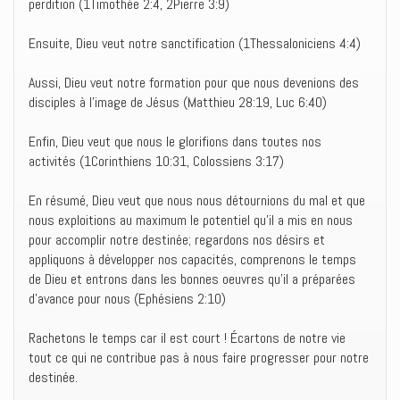
perdition (1Timothée 2:4, 2Pierre 3:9)
Ensuite, Dieu veut notre sanctification (1Thessaloniciens 4:4)
Aussi, Dieu veut notre formation pour que nous devenions des
disciples à l’image de Jésus (Matthieu 28:19, Luc 6:40)
Enfin, Dieu veut que nous le glorifions dans toutes nos
activités (1Corinthiens 10:31, Colossiens 3:17)
En résumé, Dieu veut que nous nous détournions du mal et que
nous exploitions au maximum le potentiel qu’il a mis en nous
pour accomplir notre destinée; regardons nos désirs et
appliquons à développer nos capacités, comprenons le temps
de Dieu et entrons dans les bonnes oeuvres qu’il a préparées
d’avance pour nous (Ephésiens 2:10)
Rachetons le temps car il est court ! Écartons de notre vie
tout ce qui ne contribue pas à nous faire progresser pour notre
destinée.