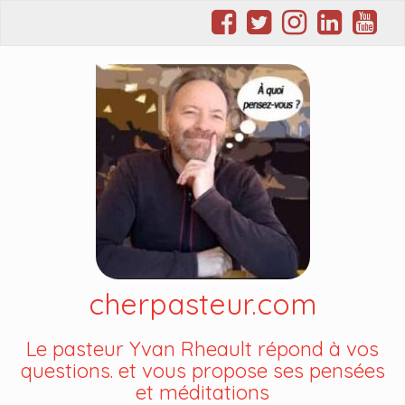
cherpasteur.com
Le pasteur Yvan Rheault répond à vos
questions. et vous propose ses pensées
et méditations