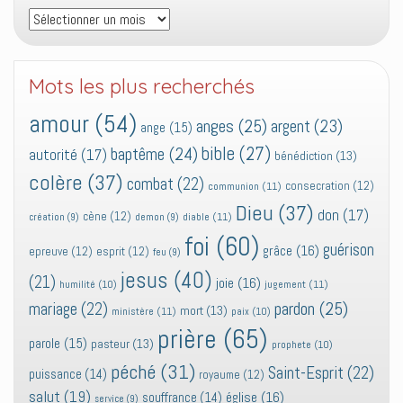
Archives
Mots les plus recherchés
amour
(54)
anges
(25)
argent
(23)
ange
(15)
bible
(27)
baptême
(24)
autorité
(17)
bénédiction
(13)
colère
(37)
combat
(22)
consecration
(12)
communion
(11)
Dieu
(37)
don
(17)
cène
(12)
diable
(11)
création
(9)
demon
(9)
foi
(60)
guérison
grâce
(16)
epreuve
(12)
esprit
(12)
feu
(9)
jesus
(40)
(21)
joie
(16)
jugement
(11)
humilité
(10)
pardon
(25)
mariage
(22)
mort
(13)
ministère
(11)
paix
(10)
prière
(65)
parole
(15)
pasteur
(13)
prophete
(10)
péché
(31)
Saint-Esprit
(22)
puissance
(14)
royaume
(12)
salut
(19)
église
(16)
souffrance
(14)
service
(9)