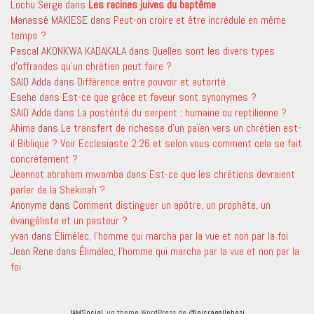
Lochu Serge
dans
Les racines juives du baptême
Manassé MAKIESE
dans
Peut-on croire et être incrédule en même
temps ?
Pascal AKONKWA KADAKALA
dans
Quelles sont les divers types
d’offrandes qu’un chrétien peut faire ?
SAID Adda
dans
Différence entre pouvoir et autorité
Esehe
dans
Est-ce que grâce et faveur sont synonymes ?
SAID Adda
dans
La postérité du serpent ; humaine ou reptilienne ?
Ahima
dans
Le transfert de richesse d’un païen vers un chrétien est-
il Biblique ? Voir Ecclesiaste 2:26 et selon vous comment cela se fait
concrètement ?
Jeannot abraham mwamba
dans
Est-ce que les chrétiens devraient
parler de la Shekinah ?
Anonyme
dans
Comment distinguer un apôtre, un prophète, un
évangéliste et un pasteur ?
yvan
dans
Élimélec, l’homme qui marcha par la vue et non par la foi
Jean Rene
dans
Élimélec, l’homme qui marcha par la vue et non par la
foi
IAMSocial
, un theme WordPress de
@aicragellebasi