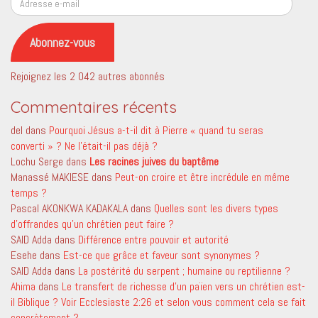
e-
mail
Abonnez-vous
Rejoignez les 2 042 autres abonnés
Commentaires récents
del
dans
Pourquoi Jésus a-t-il dit à Pierre « quand tu seras
converti » ? Ne l’était-il pas déjà ?
Lochu Serge
dans
Les racines juives du baptême
Manassé MAKIESE
dans
Peut-on croire et être incrédule en même
temps ?
Pascal AKONKWA KADAKALA
dans
Quelles sont les divers types
d’offrandes qu’un chrétien peut faire ?
SAID Adda
dans
Différence entre pouvoir et autorité
Esehe
dans
Est-ce que grâce et faveur sont synonymes ?
SAID Adda
dans
La postérité du serpent ; humaine ou reptilienne ?
Ahima
dans
Le transfert de richesse d’un païen vers un chrétien est-
il Biblique ? Voir Ecclesiaste 2:26 et selon vous comment cela se fait
concrètement ?