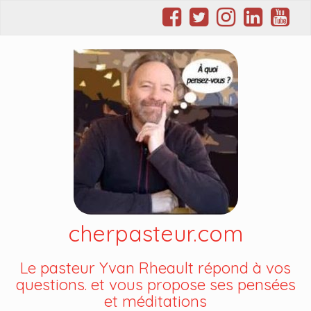
cherpasteur.com
Le pasteur Yvan Rheault répond à vos
questions. et vous propose ses pensées
et méditations