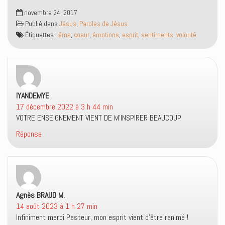
a
d
a
e
n
a
m
l
novembre 24, 2017
s
n
i
l
Publié dans
Jésus
,
Paroles de Jésus
u
s
(
e
n
u
o
f
Étiquettes :
âme
,
coeur
,
émotions
,
esprit
,
sentiments
,
volonté
e
n
u
e
n
e
v
n
o
n
r
ê
u
o
e
t
v
u
d
r
e
v
a
e
l
e
n
)
l
l
s
e
l
u
IYANDEMYE
dit :
f
e
n
e
f
e
17 décembre 2022 à 3 h 44 min
n
e
n
ê
n
o
VOTRE ENSEIGNEMENT VIENT DE M’INSPIRER BEAUCOUP.
t
ê
u
r
t
v
Réponse
e
r
e
)
e
l
)
l
e
f
e
n
ê
t
Agnès BRAUD M.
dit :
r
e
14 août 2023 à 1 h 27 min
)
Infiniment merci Pasteur, mon esprit vient d’être ranimé !