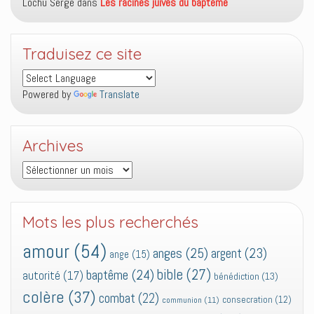
Lochu Serge
dans
Les racines juives du baptême
Traduisez ce site
Powered by
Translate
Archives
Archives
Mots les plus recherchés
amour
(54)
anges
(25)
argent
(23)
ange
(15)
bible
(27)
baptême
(24)
autorité
(17)
bénédiction
(13)
colère
(37)
combat
(22)
consecration
(12)
communion
(11)