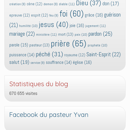
Dieu
(37)
don
(17)
cène
(12)
diable
(11)
création
(9)
demon
(9)
foi
(60)
guérison
grâce
(16)
epreuve
(12)
esprit
(12)
feu
(9)
jesus
(40)
(21)
joie
(16)
jugement
(11)
humilité
(10)
pardon
(25)
mariage
(22)
mort
(13)
ministère
(11)
paix
(10)
prière
(65)
parole
(15)
pasteur
(13)
prophete
(10)
péché
(31)
Saint-Esprit
(22)
puissance
(14)
royaume
(12)
salut
(19)
église
(16)
souffrance
(14)
service
(9)
Statistiques du blog
670 655 visites
Facebook du pasteur Yvan