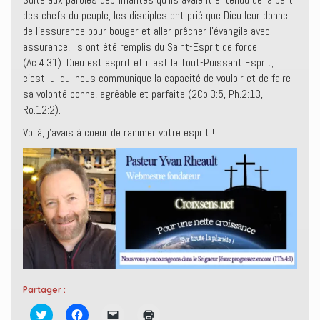
des chefs du peuple, les disciples ont prié que Dieu leur donne
de l’assurance pour bouger et aller prêcher l’évangile avec
assurance, ils ont été remplis du Saint-Esprit de force
(Ac.4:31). Dieu est esprit et il est le Tout-Puissant Esprit,
c’est lui qui nous communique la capacité de vouloir et de faire
sa volonté bonne, agréable et parfaite (2Co.3:5, Ph.2:13,
Ro.12:2).
Voilà, j’avais à coeur de ranimer votre esprit !
Partager :
C
C
C
C