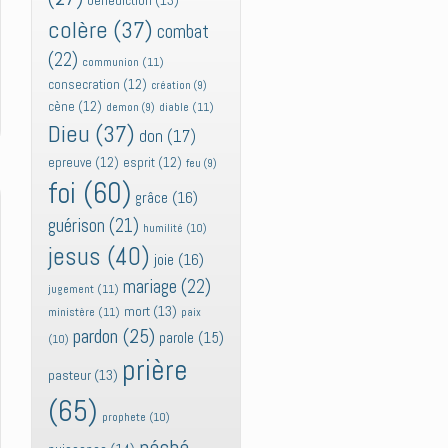
bénédiction
(13)
colère
(37)
combat
(22)
communion
(11)
consecration
(12)
création
(9)
cène
(12)
diable
(11)
demon
(9)
Dieu
(37)
don
(17)
epreuve
(12)
esprit
(12)
feu
(9)
foi
(60)
grâce
(16)
guérison
(21)
humilité
(10)
jesus
(40)
joie
(16)
mariage
(22)
jugement
(11)
mort
(13)
ministère
(11)
paix
pardon
(25)
parole
(15)
(10)
prière
pasteur
(13)
(65)
prophete
(10)
péché