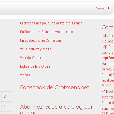
Suivant
Croixsens.net pour une nette croissance
Comm
Coiffexpert – Salon du webmestre
del
dan
Un québécois au Cameroun
« quand 
déjà ?
Vous pouvez y croire
Lochu S
Voix de Victoire
baptêm
Manass
Eglise de la Victoire
incrédu
Pascal
Vidéos
les dive
faire ?
Facebook de Croixsens.net
SAID Ad
S
autorité
Esehe
d
Abonnez-vous à ce blog par
1
synony
e-mail.
SAID Ad