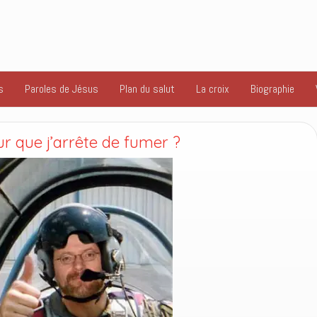
s
Paroles de Jésus
Plan du salut
La croix
Biographie
r que j’arrête de fumer ?