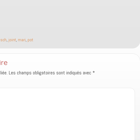
asch
,
joint
,
mari
,
pot
ire
iée.
Les champs obligatoires sont indiqués avec
*