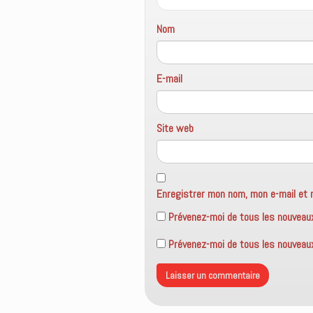
n
ê
t
Nom
r
e
)
E-mail
Site web
Enregistrer mon nom, mon e-mail et 
Prévenez-moi de tous les nouveau
Prévenez-moi de tous les nouveaux 