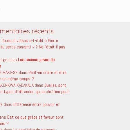
entaires récents
s
Pourquoi Jésus a-t-il dit à Pierre
tu seras converti » ? Ne l’était-il pas
erge
dans
Les racines juives du
e
é MAKIESE
dans
Peut-on croire et être
le en même temps ?
 AKONKWA KADAKALA
dans
Quelles sont
rs types d’offrandes qu’un chrétien peut
da
dans
Différence entre pouvoir et
ans
Est-ce que grâce et faveur sont
mes ?
da
dans
La postérité du serpent ;