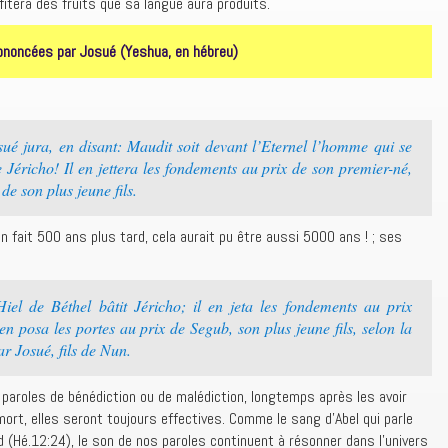
itera des fruits que sa langue aura produits.
ononcées par Josué (Yeshua, en hébreu)
ué jura, en disant: Maudit soit devant l’Eternel l’homme qui se
de Jéricho! Il en jettera les fondements au prix de son premier-né,
ix de son plus jeune fils.
 fait 500 ans plus tard, cela aurait pu être aussi 5000 ans ! ; ses
l de Béthel bâtit Jéricho; il en jeta les fondements au prix
en posa les portes au prix de Segub, son plus jeune fils, selon la
ar Josué, fils de Nun.
aroles de bénédiction ou de malédiction, longtemps après les avoir
rt, elles seront toujours effectives. Comme le sang d’Abel qui parle
d (Hé.12:24), le son de nos paroles continuent à résonner dans l’univers