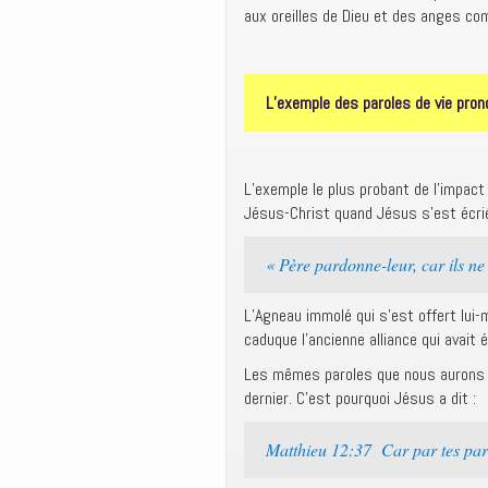
aux oreilles de Dieu et des anges co
L’exemple des paroles de vie pro
L’exemple le plus probant de l’impact
Jésus-Christ quand Jésus s’est écri
« Père pardonne-leur, car ils ne 
L’Agneau immolé qui s’est offert lui-m
caduque l’ancienne alliance qui avait
Les mêmes paroles que nous aurons 
dernier. C’est pourquoi Jésus a dit :
Matthieu 12:37 Car par tes parol