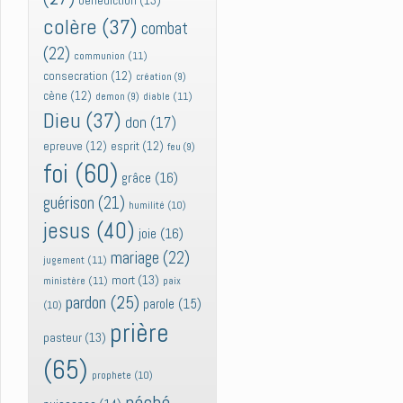
bénédiction
(13)
colère
(37)
combat
(22)
communion
(11)
consecration
(12)
création
(9)
cène
(12)
diable
(11)
demon
(9)
Dieu
(37)
don
(17)
epreuve
(12)
esprit
(12)
feu
(9)
foi
(60)
grâce
(16)
guérison
(21)
humilité
(10)
jesus
(40)
joie
(16)
mariage
(22)
jugement
(11)
mort
(13)
ministère
(11)
paix
pardon
(25)
parole
(15)
(10)
prière
pasteur
(13)
(65)
prophete
(10)
péché