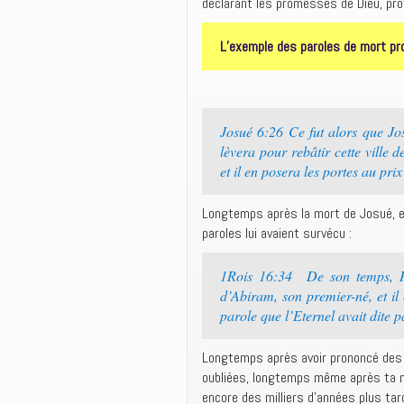
déclarant les promesses de Dieu, prof
L’exemple des paroles de mort pr
Josué 6:26 Ce fut alors que Jos
lèvera pour rebâtir cette ville 
et il en posera les portes au pr
Longtemps après la mort de Josué, en
paroles lui avaient survécu :
1Rois 16:34 De son temps, Hie
d’Abiram, son premier-né, et il 
parole que l’Eternel avait dite p
Longtemps après avoir prononcé des p
oubliées, longtemps même après ta mo
encore des milliers d’années plus tar