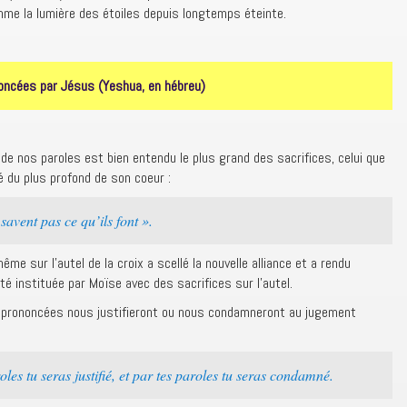
mme la lumière des étoiles depuis longtemps éteinte.
noncées par Jésus (Yeshua, en hébreu)
 de nos paroles est bien entendu le plus grand des sacrifices, celui que
é du plus profond de son coeur :
savent pas ce qu’ils font ».
ême sur l’autel de la croix a scellé la nouvelle alliance et a rendu
 été instituée par Moïse avec des sacrifices sur l’autel.
prononcées nous justifieront ou nous condamneront au jugement
es tu seras justifié, et par tes paroles tu seras condamné.