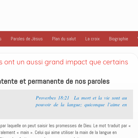
s
Paroles de Jésus
Plan du salut
La croix
Biographie
s ont un aussi grand impact que certains
atente et permanente de nos paroles
Proverbes 18:21 La mort et la vie sont au
pouvoir de la langue; quiconque l’aime en
 par laquelle on peut saisir les promesses de Dieu. Le mot traduit par «
ralement « main ». Celui qui aime utiliser la main de la langue en