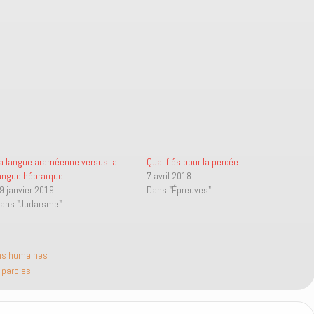
a langue araméenne versus la
Qualifiés pour la percée
angue hébraïque
7 avril 2018
9 janvier 2019
Dans "Épreuves"
ans "Judaïsme"
ns humaines
,
paroles