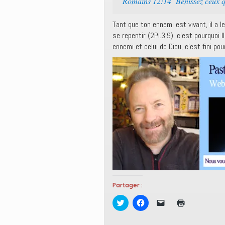
Romains 12:14 Bénissez ceux qui
Tant que ton ennemi est vivant, il a le
se repentir (2Pi.3:9), c’est pourquoi
ennemi et celui de Dieu, c’est fini pou
Partager :
C
C
C
C
l
l
l
l
i
i
i
i
q
q
q
q