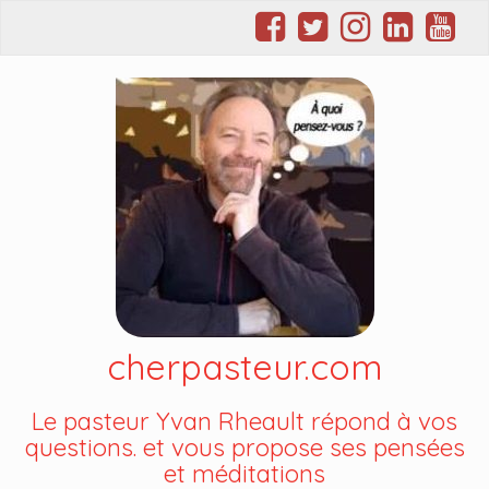
cherpasteur.com
Le pasteur Yvan Rheault répond à vos
questions. et vous propose ses pensées
et méditations