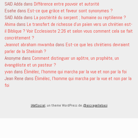
SAID Adda
dans
Différence entre pouvoir et autorité
Esehe
dans
Est-ce que grâce et faveur sont synonymes ?
SAID Adda
dans
La postérité du serpent ; humaine ou reptilienne ?
Ahima
dans
Le transfert de richesse d’un païen vers un chrétien est-
il Biblique ? Voir Ecclesiaste 2:26 et selon vous comment cela se fait
concrètement ?
Jeannot abraham mwamba
dans
Est-ce que les chrétiens devraient
parler de la Shekinah ?
Anonyme
dans
Comment distinguer un apôtre, un prophète, un
évangéliste et un pasteur ?
yvan
dans
Élimélec, l’homme qui marcha par la vue et non par la foi
Jean Rene
dans
Élimélec, l’homme qui marcha par la vue et non par la
foi
IAMSocial
, un theme WordPress de
@aicragellebasi