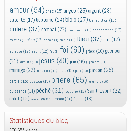
amour
(54)
anges
(25)
argent
(23)
ange
(15)
bible
(27)
baptême
(24)
autorité
(17)
bénédiction
(13)
colère
(37)
combat
(22)
consecration
(12)
communion
(11)
Dieu
(37)
don
(17)
cène
(12)
diable
(11)
création
(9)
demon
(9)
foi
(60)
guérison
grâce
(16)
epreuve
(12)
esprit
(12)
feu
(9)
jesus
(40)
(21)
joie
(16)
jugement
(11)
humilité
(10)
pardon
(25)
mariage
(22)
mort
(13)
ministère
(11)
paix
(10)
prière
(65)
parole
(15)
pasteur
(13)
prophete
(10)
péché
(31)
Saint-Esprit
(22)
puissance
(14)
royaume
(12)
salut
(19)
église
(16)
souffrance
(14)
service
(9)
Statistiques du blog
670 655 visites