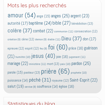
Mots les plus recherchés
amour
(54)
anges
(25)
argent
(23)
ange
(15)
bible
(27)
baptême
(24)
autorité
(17)
bénédiction
(13)
colère
(37)
combat
(22)
consecration
(12)
communion
(11)
Dieu
(37)
don
(17)
cène
(12)
diable
(11)
création
(9)
demon
(9)
foi
(60)
guérison
grâce
(16)
epreuve
(12)
esprit
(12)
feu
(9)
jesus
(40)
(21)
joie
(16)
jugement
(11)
humilité
(10)
pardon
(25)
mariage
(22)
mort
(13)
ministère
(11)
paix
(10)
prière
(65)
parole
(15)
pasteur
(13)
prophete
(10)
péché
(31)
Saint-Esprit
(22)
puissance
(14)
royaume
(12)
salut
(19)
église
(16)
souffrance
(14)
service
(9)
Statistiques du blog