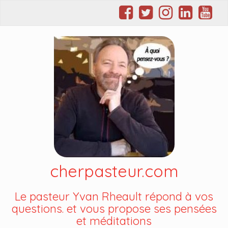
cherpasteur.com
Le pasteur Yvan Rheault répond à vos
questions. et vous propose ses pensées
et méditations