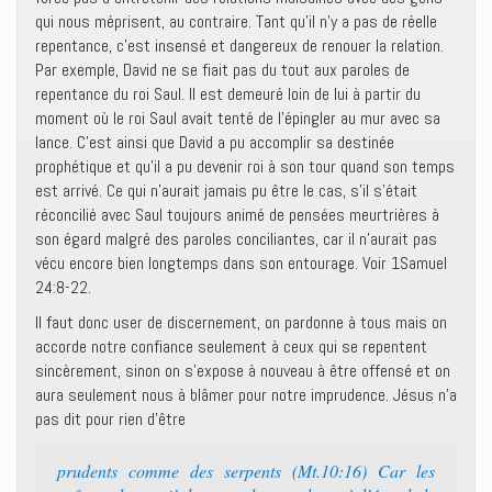
qui nous méprisent, au contraire. Tant qu’il n’y a pas de réelle
repentance, c’est insensé et dangereux de renouer la relation.
Par exemple, David ne se fiait pas du tout aux paroles de
repentance du roi Saul. Il est demeuré loin de lui à partir du
moment où le roi Saul avait tenté de l’épingler au mur avec sa
lance. C’est ainsi que David a pu accomplir sa destinée
prophétique et qu’il a pu devenir roi à son tour quand son temps
est arrivé. Ce qui n’aurait jamais pu être le cas, s’il s’était
réconcilié avec Saul toujours animé de pensées meurtrières à
son égard malgré des paroles conciliantes, car il n’aurait pas
vécu encore bien longtemps dans son entourage. Voir 1Samuel
24:8-22.
Il faut donc user de discernement, on pardonne à tous mais on
accorde notre confiance seulement à ceux qui se repentent
sincèrement, sinon on s’expose à nouveau à être offensé et on
aura seulement nous à blâmer pour notre imprudence. Jésus n’a
pas dit pour rien d’être
prudents comme des serpents (Mt.10:16) Car les