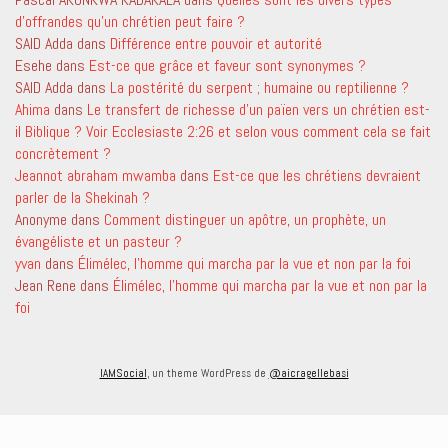
d’offrandes qu’un chrétien peut faire ?
SAID Adda
dans
Différence entre pouvoir et autorité
Esehe
dans
Est-ce que grâce et faveur sont synonymes ?
SAID Adda
dans
La postérité du serpent ; humaine ou reptilienne ?
Ahima
dans
Le transfert de richesse d’un païen vers un chrétien est-
il Biblique ? Voir Ecclesiaste 2:26 et selon vous comment cela se fait
concrètement ?
Jeannot abraham mwamba
dans
Est-ce que les chrétiens devraient
parler de la Shekinah ?
Anonyme
dans
Comment distinguer un apôtre, un prophète, un
évangéliste et un pasteur ?
yvan
dans
Élimélec, l’homme qui marcha par la vue et non par la foi
Jean Rene
dans
Élimélec, l’homme qui marcha par la vue et non par la
foi
IAMSocial
, un theme WordPress de
@aicragellebasi