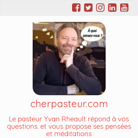
cherpasteur.com
Le pasteur Yvan Rheault répond à vos
questions. et vous propose ses pensées
et méditations