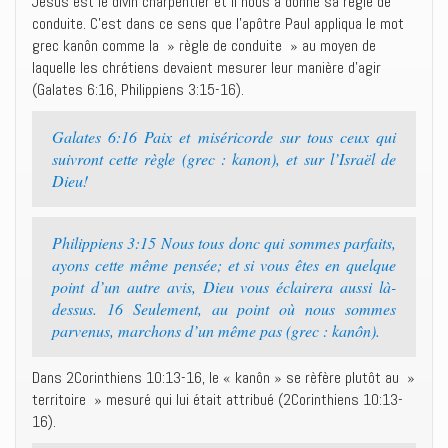
Jésus est le divin charpentier et il nous a donné sa règle de
conduite. C’est dans ce sens que l’apôtre Paul appliqua le mot
grec kanôn comme la » règle de conduite » au moyen de
laquelle les chrétiens devaient mesurer leur manière d’agir
(Galates 6:16, Philippiens 3:15-16).
Galates 6:16 Paix et miséricorde sur tous ceux qui
suivront cette règle (grec : kanon), et sur l’Israël de
Dieu!
Philippiens 3:15 Nous tous donc qui sommes parfaits,
ayons cette même pensée; et si vous êtes en quelque
point d’un autre avis, Dieu vous éclairera aussi là-
dessus. 16 Seulement, au point où nous sommes
parvenus, marchons d’un même pas (grec : kanôn).
Dans 2Corinthiens 10:13-16, le « kanôn » se rèfère plutôt au »
territoire » mesuré qui lui était attribué (2Corinthiens 10:13-
16).