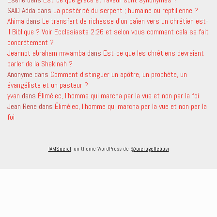
SAID Adda
dans
La postérité du serpent ; humaine ou reptilienne ?
Ahima
dans
Le transfert de richesse d’un païen vers un chrétien est-
il Biblique ? Voir Ecclesiaste 2:26 et selon vous comment cela se fait
concrètement ?
Jeannot abraham mwamba
dans
Est-ce que les chrétiens devraient
parler de la Shekinah ?
Anonyme
dans
Comment distinguer un apôtre, un prophète, un
évangéliste et un pasteur ?
yvan
dans
Élimélec, l’homme qui marcha par la vue et non par la foi
Jean Rene
dans
Élimélec, l’homme qui marcha par la vue et non par la
foi
IAMSocial
, un theme WordPress de
@aicragellebasi