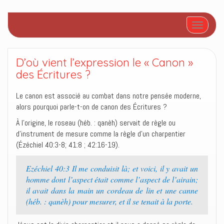
Afficher/
D’où vient l’expression le « Canon »
des Écritures ?
Le canon est associé au combat dans notre pensée moderne,
alors pourquoi parle-t-on de canon des Écritures ?
À l’origine, le roseau (héb. : qanèh) servait de règle ou
d’instrument de mesure comme la règle d’un charpentier
(Ézéchiel 40:3-8; 41:8 ; 42:16-19).
Ezéchiel 40:3 Il me conduisit là; et voici, il y avait un
homme dont l’aspect était comme l’aspect de l’airain;
il avait dans la main un cordeau de lin et une canne
(héb. : qanèh) pour mesurer, et il se tenait à la porte.