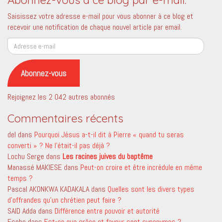
Saisissez votre adresse e-mail pour vous abonner à ce blog et
recevoir une notification de chaque nouvel article par email.
Adresse
e-
mail
Abonnez-vous
Rejoignez les 2 042 autres abonnés
Commentaires récents
del
dans
Pourquoi Jésus a-t-il dit à Pierre « quand tu seras
converti » ? Ne l’était-il pas déjà ?
Lochu Serge
dans
Les racines juives du baptême
Manassé MAKIESE
dans
Peut-on croire et être incrédule en même
temps ?
Pascal AKONKWA KADAKALA
dans
Quelles sont les divers types
d’offrandes qu’un chrétien peut faire ?
SAID Adda
dans
Différence entre pouvoir et autorité
Esehe
dans
Est-ce que grâce et faveur sont synonymes ?