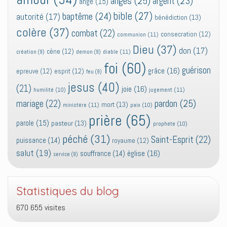
anges
(25)
argent
(23)
ange
(15)
bible
(27)
baptême
(24)
autorité
(17)
bénédiction
(13)
colère
(37)
combat
(22)
consecration
(12)
communion
(11)
Dieu
(37)
don
(17)
cène
(12)
diable
(11)
création
(9)
demon
(9)
foi
(60)
guérison
grâce
(16)
epreuve
(12)
esprit
(12)
feu
(9)
jesus
(40)
(21)
joie
(16)
jugement
(11)
humilité
(10)
pardon
(25)
mariage
(22)
mort
(13)
ministère
(11)
paix
(10)
prière
(65)
parole
(15)
pasteur
(13)
prophete
(10)
péché
(31)
Saint-Esprit
(22)
puissance
(14)
royaume
(12)
salut
(19)
église
(16)
souffrance
(14)
service
(9)
Statistiques du blog
670 655 visites