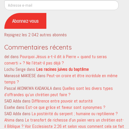
Adresse
e-
mail
Abonnez-vous
Rejoignez les 2 042 autres abonnés
Commentaires récents
del
dans
Pourquoi Jésus a-t-il dit à Pierre « quand tu seras
converti » ? Ne l’était-il pas déjà ?
Lochu Serge
dans
Les racines juives du baptême
Manassé MAKIESE
dans
Peut-on croire et être incrédule en même
temps ?
Pascal AKONKWA KADAKALA
dans
Quelles sont les divers types
d’offrandes qu’un chrétien peut faire ?
SAID Adda
dans
Différence entre pouvoir et autorité
Esehe
dans
Est-ce que grâce et faveur sont synonymes ?
SAID Adda
dans
La postérité du serpent ; humaine ou reptilienne ?
Ahima
dans
Le transfert de richesse d’un païen vers un chrétien est-
il Biblique ? Voir Ecclesiaste 2:26 et selon vous comment cela se fait