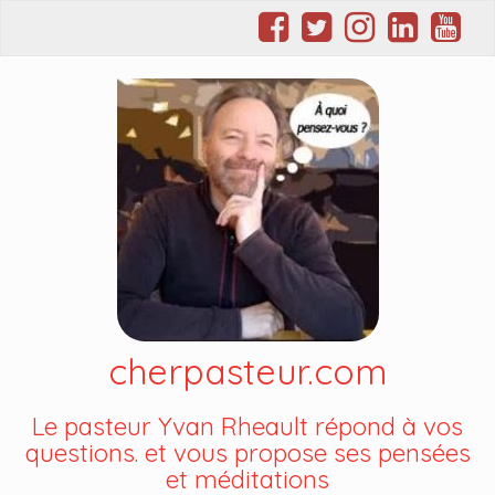
cherpasteur.com
Le pasteur Yvan Rheault répond à vos
questions. et vous propose ses pensées
et méditations