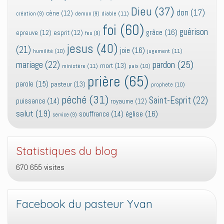
Dieu
(37)
don
(17)
cène
(12)
diable
(11)
création
(9)
demon
(9)
foi
(60)
guérison
grâce
(16)
epreuve
(12)
esprit
(12)
feu
(9)
jesus
(40)
(21)
joie
(16)
jugement
(11)
humilité
(10)
pardon
(25)
mariage
(22)
mort
(13)
ministère
(11)
paix
(10)
prière
(65)
parole
(15)
pasteur
(13)
prophete
(10)
péché
(31)
Saint-Esprit
(22)
puissance
(14)
royaume
(12)
salut
(19)
église
(16)
souffrance
(14)
service
(9)
Statistiques du blog
670 655 visites
Facebook du pasteur Yvan