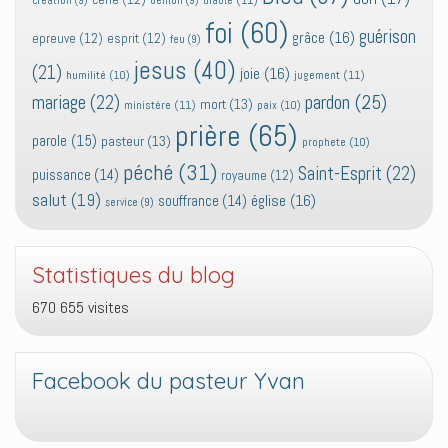
création
(9)
demon
(9)
foi
(60)
guérison
grâce
(16)
epreuve
(12)
esprit
(12)
feu
(9)
jesus
(40)
(21)
joie
(16)
jugement
(11)
humilité
(10)
pardon
(25)
mariage
(22)
mort
(13)
ministère
(11)
paix
(10)
prière
(65)
parole
(15)
pasteur
(13)
prophete
(10)
péché
(31)
Saint-Esprit
(22)
puissance
(14)
royaume
(12)
salut
(19)
église
(16)
souffrance
(14)
service
(9)
Statistiques du blog
670 655 visites
Facebook du pasteur Yvan