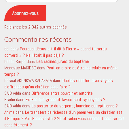
e-
mail
Abonnez-vous
Rejoignez les 2 042 autres abonnés
Commentaires récents
del
dans
Pourquoi Jésus a-t-il dit à Pierre « quand tu seras
converti » ? Ne l’était-il pas déjà ?
Lochu Serge
dans
Les racines juives du baptême
Manassé MAKIESE
dans
Peut-on croire et être incrédule en même
temps ?
Pascal AKONKWA KADAKALA
dans
Quelles sont les divers types
d’offrandes qu’un chrétien peut faire ?
SAID Adda
dans
Différence entre pouvoir et autorité
Esehe
dans
Est-ce que grâce et faveur sont synonymes ?
SAID Adda
dans
La postérité du serpent ; humaine ou reptilienne ?
Ahima
dans
Le transfert de richesse d’un païen vers un chrétien est-
il Biblique ? Voir Ecclesiaste 2:26 et selon vous comment cela se fait
concrètement ?