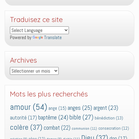
Traduisez ce site
Powered by
Translate
Archives
Archives
Mots les plus recherchés
amour
(54)
anges
(25)
argent
(23)
ange
(15)
bible
(27)
baptême
(24)
autorité
(17)
bénédiction
(13)
colère
(37)
combat
(22)
consecration
(12)
communion
(11)
Dieu
(37)
don
(17)
cène
(12)
diable
(11)