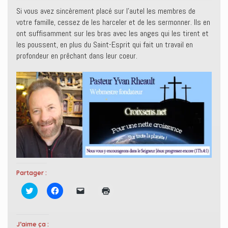
Si vous avez sincèrement placé sur l’autel les membres de
votre famille, cessez de les harceler et de les sermonner. Ils en
ont suffisamment sur les bras avec les anges qui les tirent et
les poussent, en plus du Saint-Esprit qui fait un travail en
profondeur en prêchant dans leur coeur.
Partager :
C
C
C
C
l
l
l
l
i
i
i
i
q
q
q
q
u
u
u
u
e
e
e
e
J’aime ça :