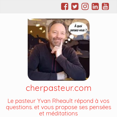
cherpasteur.com
Le pasteur Yvan Rheault répond à vos
questions. et vous propose ses pensées
et méditations