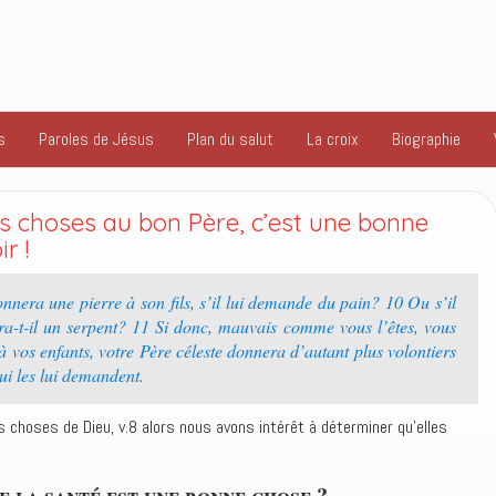
s
Paroles de Jésus
Plan du salut
La croix
Biographie
choses au bon Père, c’est une bonne
r !
nera une pierre à son fils, s’il lui demande du pain? 10 Ou s’il
a-t-il un serpent? 11 Si donc, mauvais comme vous l’êtes, vous
 vos enfants, votre Père céleste donnera d’autant plus volontiers
les lui demandent.
choses de Dieu, v.8 alors nous avons intérêt à déterminer qu’elles
e la santé est une bonne chose ?