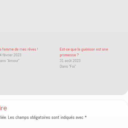
a femme de mes rêves !
Est-ce que la guérison est une
4 février 2023
promesse ?
ans "Amour"
31 août 2023
Dans "Foi"
ire
iée.
Les champs obligatoires sont indiqués avec
*