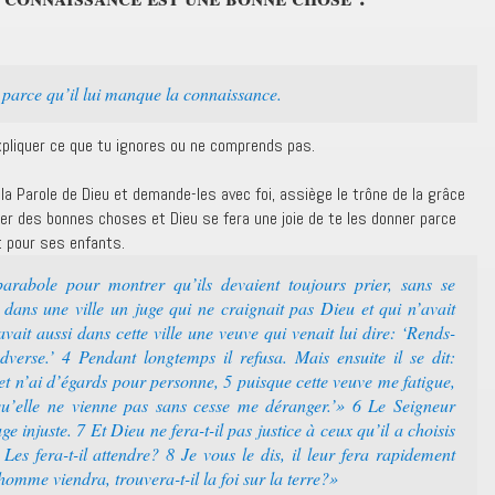
 parce qu’il lui manque la connaissance.
xpliquer ce que tu ignores ou ne comprends pas.
a Parole de Dieu et demande-les avec foi, assiège le trône de la grâce
r des bonnes choses et Dieu se fera une joie de te les donner parce
it pour ses enfants.
arabole pour montrer qu’ils devaient toujours prier, sans se
t dans une ville un juge qui ne craignait pas Dieu et qui n’avait
vait aussi dans cette ville une veuve qui venait lui dire: ‘Rends-
dverse.’ 4 Pendant longtemps il refusa. Mais ensuite il se dit:
et n’ai d’égards pour personne, 5 puisque cette veuve me fatigue,
n qu’elle ne vienne pas sans cesse me déranger.’» 6 Le Seigneur
ge injuste. 7 Et Dieu ne fera-t-il pas justice à ceux qu’il a choisis
? Les fera-t-il attendre? 8 Je vous le dis, il leur fera rapidement
’homme viendra, trouvera-t-il la foi sur la terre?»