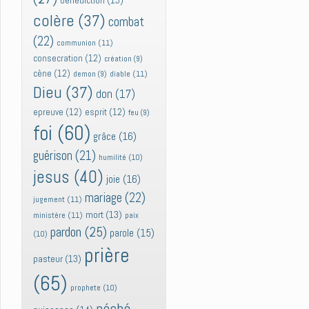
bénédiction
(13)
colère
(37)
combat
(22)
communion
(11)
consecration
(12)
création
(9)
cène
(12)
diable
(11)
demon
(9)
Dieu
(37)
don
(17)
epreuve
(12)
esprit
(12)
feu
(9)
foi
(60)
grâce
(16)
guérison
(21)
humilité
(10)
jesus
(40)
joie
(16)
mariage
(22)
jugement
(11)
mort
(13)
ministère
(11)
paix
pardon
(25)
parole
(15)
(10)
prière
pasteur
(13)
(65)
prophete
(10)
péché