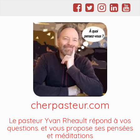
cherpasteur.com
Le pasteur Yvan Rheault répond à vos
questions. et vous propose ses pensées
et méditations