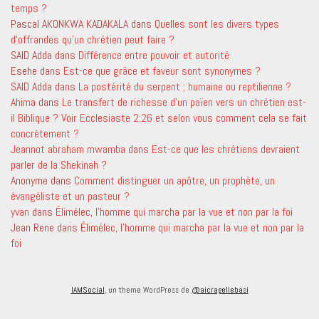
temps ?
Pascal AKONKWA KADAKALA
dans
Quelles sont les divers types
d’offrandes qu’un chrétien peut faire ?
SAID Adda
dans
Différence entre pouvoir et autorité
Esehe
dans
Est-ce que grâce et faveur sont synonymes ?
SAID Adda
dans
La postérité du serpent ; humaine ou reptilienne ?
Ahima
dans
Le transfert de richesse d’un païen vers un chrétien est-
il Biblique ? Voir Ecclesiaste 2:26 et selon vous comment cela se fait
concrètement ?
Jeannot abraham mwamba
dans
Est-ce que les chrétiens devraient
parler de la Shekinah ?
Anonyme
dans
Comment distinguer un apôtre, un prophète, un
évangéliste et un pasteur ?
yvan
dans
Élimélec, l’homme qui marcha par la vue et non par la foi
Jean Rene
dans
Élimélec, l’homme qui marcha par la vue et non par la
foi
IAMSocial
, un theme WordPress de
@aicragellebasi