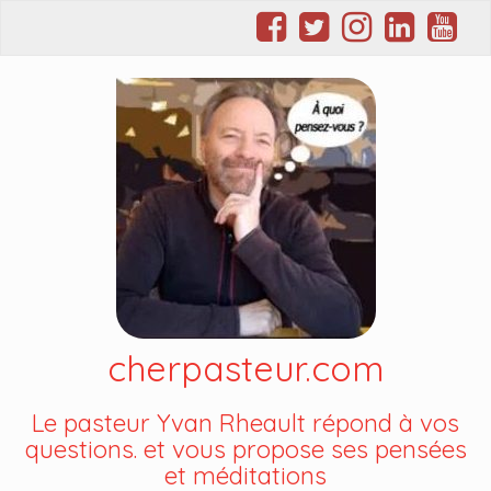
cherpasteur.com
Le pasteur Yvan Rheault répond à vos
questions. et vous propose ses pensées
et méditations