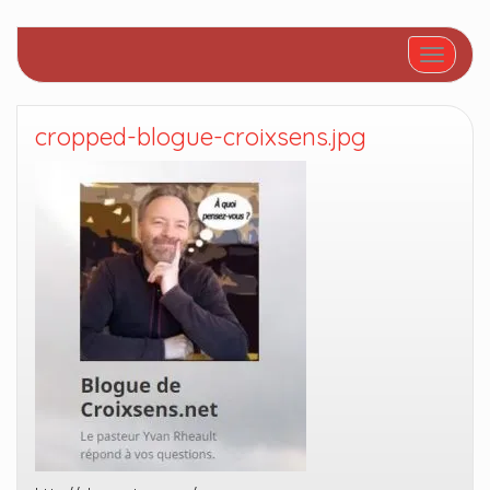
Afficher/
cropped-blogue-croixsens.jpg