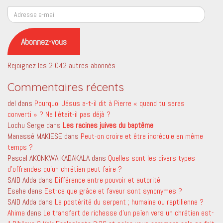
Adresse
e-
mail
Abonnez-vous
Rejoignez les 2 042 autres abonnés
Commentaires récents
del
dans
Pourquoi Jésus a-t-il dit à Pierre « quand tu seras
converti » ? Ne l’était-il pas déjà ?
Lochu Serge
dans
Les racines juives du baptême
Manassé MAKIESE
dans
Peut-on croire et être incrédule en même
temps ?
Pascal AKONKWA KADAKALA
dans
Quelles sont les divers types
d’offrandes qu’un chrétien peut faire ?
SAID Adda
dans
Différence entre pouvoir et autorité
Esehe
dans
Est-ce que grâce et faveur sont synonymes ?
SAID Adda
dans
La postérité du serpent ; humaine ou reptilienne ?
Ahima
dans
Le transfert de richesse d’un païen vers un chrétien est-