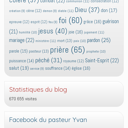
colère
(37)
combat
(22)
consecration
(12)
communion
(11)
Dieu
(37)
don
(17)
cène
(12)
diable
(11)
création
(9)
demon
(9)
foi
(60)
guérison
grâce
(16)
epreuve
(12)
esprit
(12)
feu
(9)
jesus
(40)
(21)
joie
(16)
jugement
(11)
humilité
(10)
pardon
(25)
mariage
(22)
mort
(13)
ministère
(11)
paix
(10)
prière
(65)
parole
(15)
pasteur
(13)
prophete
(10)
péché
(31)
Saint-Esprit
(22)
puissance
(14)
royaume
(12)
salut
(19)
église
(16)
souffrance
(14)
service
(9)
Statistiques du blog
670 655 visites
Facebook du pasteur Yvan