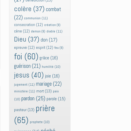
bénédiction
(13)
colère
(37)
combat
(22)
communion
(11)
consecration
(12)
création
(9)
cène
(12)
diable
(11)
demon
(9)
Dieu
(37)
don
(17)
epreuve
(12)
esprit
(12)
feu
(9)
foi
(60)
grâce
(16)
guérison
(21)
humilité
(10)
jesus
(40)
joie
(16)
mariage
(22)
jugement
(11)
mort
(13)
ministère
(11)
paix
pardon
(25)
parole
(15)
(10)
prière
pasteur
(13)
(65)
prophete
(10)
péché