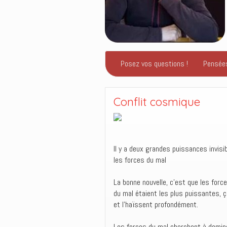
Posez vos questions !
Pensée
Conflit cosmique
Il y a deux grandes puissances invis
les forces du mal
La bonne nouvelle, c’est que les forc
du mal étaient les plus puissantes, ç
et l’haïssent profondément.
Les forces du mal cherchent à domine