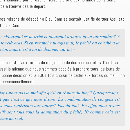
rce à l’œuvre dès le départ.
s raisons de désobéir à Dieu. Caïn se sentait justifié de tuer Abel, etc.
 dit à Caïn.
: «Pourquoi es-tu irrité et pourquoi arbores-tu un air sombre? 7
 te relèveras. Si en revanche tu agis mal, le péché est couché à la
s toi, mais c’est à toi de dominer sur lui.»
 de résister aux forces du mal, même de dominer sur elles. C’est sa
 aussi la mienne que nous sommes appelés à prendre tous les jours de
a bonne décision et la 1001 fois choisir de céder aux forces du mal. Il n’y
é occasionnellement.
ons-nous pas le mal afin qu’il en résulte du bien? Quelques-uns,
t que c’est ce que nous disons. La condamnation de ces gens est
-nous supérieurs aux autres? Pas du tout. En effet, nous avons
uifs sont tous sous la domination du péché, 10 comme cela est
 même un seul;