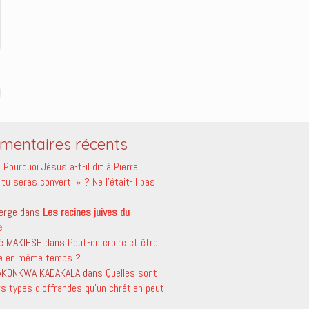
entaires récents
s
Pourquoi Jésus a-t-il dit à Pierre
tu seras converti » ? Ne l’était-il pas
erge
dans
Les racines juives du
e
é MAKIESE
dans
Peut-on croire et être
le en même temps ?
 AKONKWA KADAKALA
dans
Quelles sont
rs types d’offrandes qu’un chrétien peut