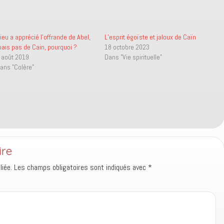
ieu a apprécié l’offrande de Abel,
L’esprit égoïste et jaloux de Caïn
ais pas de Cain, pourquoi ?
18 octobre 2023
 août 2019
Dans "Vie spirituelle"
ans "Colère"
ire
iée.
Les champs obligatoires sont indiqués avec
*