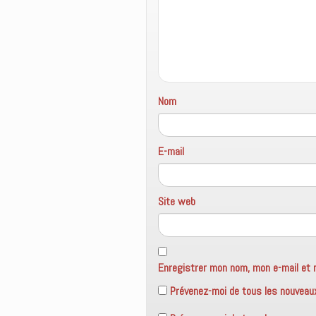
e
f
e
n
e
n
ê
n
o
t
ê
u
r
t
v
e
r
e
)
e
l
)
l
e
f
Nom
e
n
ê
t
r
e
E-mail
)
Site web
Enregistrer mon nom, mon e-mail et 
Prévenez-moi de tous les nouveau