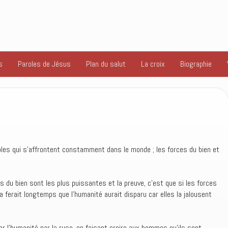
s
Paroles de Jésus
Plan du salut
La croix
Biographie
ibles qui s’affrontent constamment dans le monde ; les forces du bien et
es du bien sont les plus puissantes et la preuve, c’est que si les forces
a ferait longtemps que l’humanité aurait disparu car elles la jalousent
r l’humanité par la ruse, en faisant croire aux hommes qu’ils sont