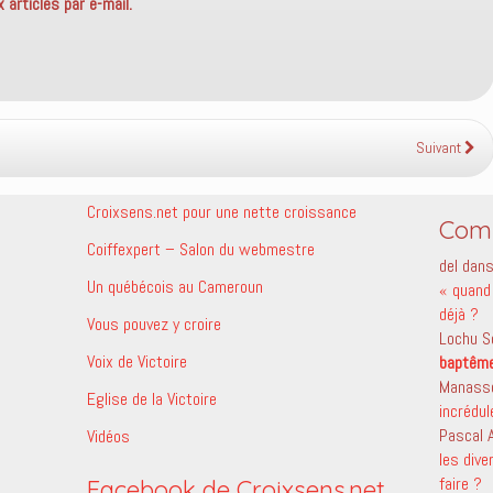
articles par e-mail.
Suivant
Croixsens.net pour une nette croissance
Comm
Coiffexpert – Salon du webmestre
del
dan
Un québécois au Cameroun
« quand 
déjà ?
Vous pouvez y croire
Lochu S
Voix de Victoire
baptêm
Manass
Eglise de la Victoire
incrédu
Pascal
Vidéos
les dive
faire ?
Facebook de Croixsens.net