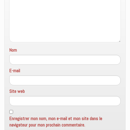
n
e
n
ê
n
o
t
ê
u
r
t
v
e
r
e
)
e
l
)
l
e
f
e
n
ê
t
Nom
r
e
)
E-mail
Site web
Enregistrer mon nom, mon e-mail et mon site dans le
navigateur pour mon prochain commentaire.