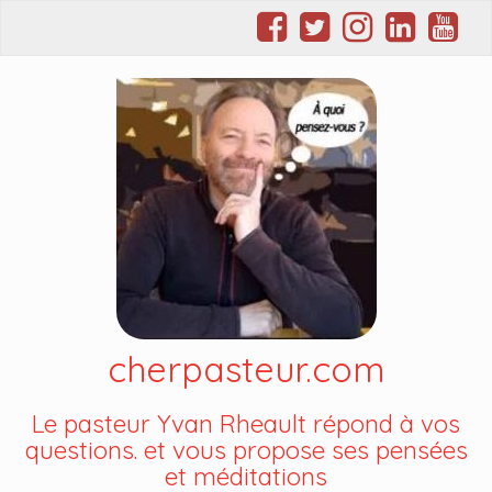
cherpasteur.com
Le pasteur Yvan Rheault répond à vos
questions. et vous propose ses pensées
et méditations