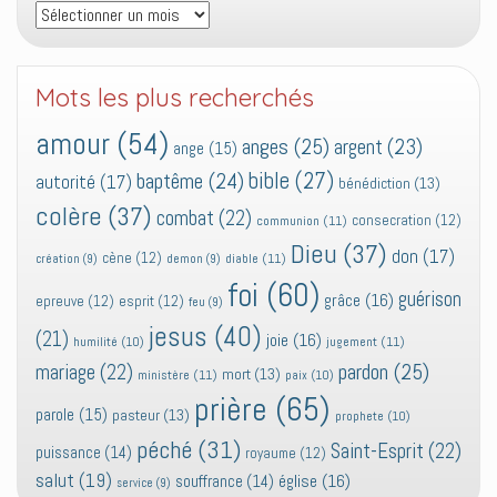
Archives
Mots les plus recherchés
amour
(54)
anges
(25)
argent
(23)
ange
(15)
bible
(27)
baptême
(24)
autorité
(17)
bénédiction
(13)
colère
(37)
combat
(22)
consecration
(12)
communion
(11)
Dieu
(37)
don
(17)
cène
(12)
diable
(11)
création
(9)
demon
(9)
foi
(60)
guérison
grâce
(16)
epreuve
(12)
esprit
(12)
feu
(9)
jesus
(40)
(21)
joie
(16)
jugement
(11)
humilité
(10)
pardon
(25)
mariage
(22)
mort
(13)
ministère
(11)
paix
(10)
prière
(65)
parole
(15)
pasteur
(13)
prophete
(10)
péché
(31)
Saint-Esprit
(22)
puissance
(14)
royaume
(12)
salut
(19)
église
(16)
souffrance
(14)
service
(9)