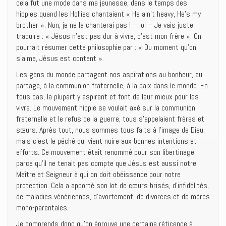
cela fut une mode dans ma jeunesse, dans le temps des
hippies quand les Hollies chantaient « He ain’t heavy, He’s my
brother ». Non, je ne la chanterai pas ! – lol – Je vais juste
traduire : « Jésus n’est pas dur à vivre, c’est mon frère ». On
pourrait résumer cette philosophie par : « Du moment qu’on
s’aime, Jésus est content ».
Les gens du monde partagent nos aspirations au bonheur, au
partage, à la communion fraternelle, à la paix dans le monde. En
tous cas, la plupart y aspirent et font de leur mieux pour les
vivre. Le mouvement hippie se voulait axé sur la communion
fraternelle et le refus de la guerre, tous s’appelaient frères et
sœurs. Après tout, nous sommes tous faits à l’image de Dieu,
mais c’est le péché qui vient nuire aux bonnes intentions et
efforts. Ce mouvement était renommé pour son libertinage
parce qu’il ne tenait pas compte que Jésus est aussi notre
Maître et Seigneur à qui on doit obéissance pour notre
protection. Cela a apporté son lot de cœurs brisés, d’infidélités,
de maladies vénériennes, d’avortement, de divorces et de mères
mono-parentales.
Je comprends donc qu’on éprouve une certaine réticence à