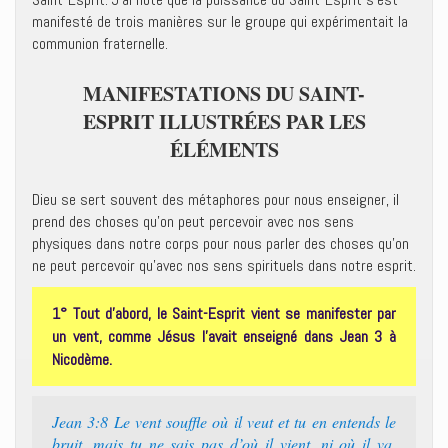
manifesté de trois manières sur le groupe qui expérimentait la
communion fraternelle.
MANIFESTATIONS DU SAINT-
ESPRIT ILLUSTRÉES PAR LES
ÉLÉMENTS
Dieu se sert souvent des métaphores pour nous enseigner, il
prend des choses qu’on peut percevoir avec nos sens
physiques dans notre corps pour nous parler des choses qu’on
ne peut percevoir qu’avec nos sens spirituels dans notre esprit.
1° Tout d’abord, le Saint-Esprit vient se manifester par
un vent, comme Jésus l’avait enseigné dans Jean 3 à
Nicodème.
Jean 3:8 Le vent souffle où il veut et tu en entends le
bruit, mais tu ne sais pas d’où il vient, ni où il va.