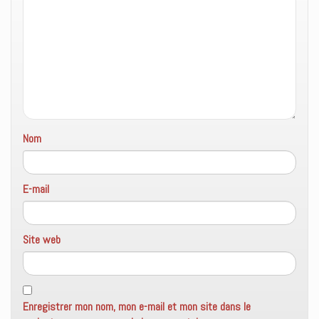
ê
n
o
t
ê
u
r
t
v
e
r
e
)
e
l
)
l
e
f
e
n
ê
t
r
e
Nom
)
E-mail
Site web
Enregistrer mon nom, mon e-mail et mon site dans le