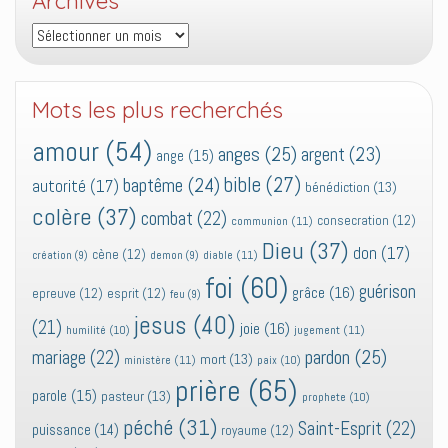
Archives
Archives
Mots les plus recherchés
amour
(54)
anges
(25)
argent
(23)
ange
(15)
bible
(27)
baptême
(24)
autorité
(17)
bénédiction
(13)
colère
(37)
combat
(22)
consecration
(12)
communion
(11)
Dieu
(37)
don
(17)
cène
(12)
diable
(11)
création
(9)
demon
(9)
foi
(60)
guérison
grâce
(16)
epreuve
(12)
esprit
(12)
feu
(9)
jesus
(40)
(21)
joie
(16)
jugement
(11)
humilité
(10)
pardon
(25)
mariage
(22)
mort
(13)
ministère
(11)
paix
(10)
prière
(65)
parole
(15)
pasteur
(13)
prophete
(10)
péché
(31)
Saint-Esprit
(22)
puissance
(14)
royaume
(12)