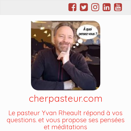
cherpasteur.com
Le pasteur Yvan Rheault répond à vos
questions. et vous propose ses pensées
et méditations