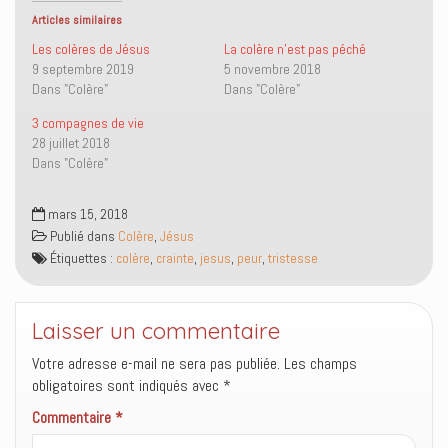
r
r
u
r
s
s
n
(
Articles similaires
u
u
l
o
r
r
i
u
Les colères de Jésus
La colère n’est pas péché
T
F
e
v
9 septembre 2019
5 novembre 2018
w
a
n
r
i
c
p
e
Dans "Colère"
Dans "Colère"
t
e
a
d
t
b
r
a
3 compagnes de vie
e
o
e
n
r
o
-
s
28 juillet 2018
(
k
m
u
o
(
a
n
Dans "Colère"
u
o
i
e
v
u
l
n
r
v
à
o
e
r
u
u
mars 15, 2018
d
e
n
v
Publié dans
Colère
,
Jésus
a
d
a
e
n
a
m
l
Étiquettes :
colère
,
crainte
,
jesus
,
peur
,
tristesse
s
n
i
l
u
s
(
e
n
u
o
f
e
n
u
e
n
e
v
n
Laisser un commentaire
o
n
r
ê
u
o
e
t
v
u
d
r
Votre adresse e-mail ne sera pas publiée.
Les champs
e
v
a
e
l
e
n
)
obligatoires sont indiqués avec
*
l
l
s
e
l
u
Commentaire
*
f
e
n
e
f
e
n
e
n