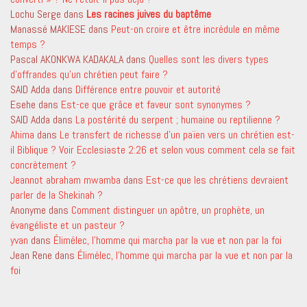
Lochu Serge
dans
Les racines juives du baptême
Manassé MAKIESE
dans
Peut-on croire et être incrédule en même
temps ?
Pascal AKONKWA KADAKALA
dans
Quelles sont les divers types
d’offrandes qu’un chrétien peut faire ?
SAID Adda
dans
Différence entre pouvoir et autorité
Esehe
dans
Est-ce que grâce et faveur sont synonymes ?
SAID Adda
dans
La postérité du serpent ; humaine ou reptilienne ?
Ahima
dans
Le transfert de richesse d’un païen vers un chrétien est-
il Biblique ? Voir Ecclesiaste 2:26 et selon vous comment cela se fait
concrètement ?
Jeannot abraham mwamba
dans
Est-ce que les chrétiens devraient
parler de la Shekinah ?
Anonyme
dans
Comment distinguer un apôtre, un prophète, un
évangéliste et un pasteur ?
yvan
dans
Élimélec, l’homme qui marcha par la vue et non par la foi
Jean Rene
dans
Élimélec, l’homme qui marcha par la vue et non par la
foi