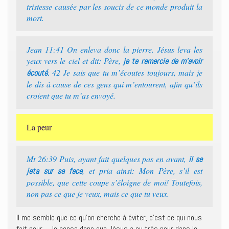
tristesse causée par les soucis de ce monde produit la
mort.
Jean 11:41 On enleva donc la pierre. Jésus leva les
yeux vers le ciel et dit: Père,
je te remercie de m’avoir
42 Je sais que tu m’écoutes toujours, mais je
écouté.
le dis à cause de ces gens qui m’entourent, afin qu’ils
croient que tu m’as envoyé.
La peur
Mt 26:39 Puis, ayant fait quelques pas en avant,
il se
, et pria ainsi: Mon Père, s’il est
jeta sur sa face
possible, que cette coupe s’éloigne de moi! Toutefois,
non pas ce que je veux, mais ce que tu veux.
Il me semble que ce qu’on cherche à éviter, c’est ce qui nous
fait peur… Je pense donc que Jésus a eu très peur dans le