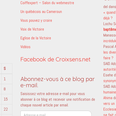
Coiffexpert – Salon du webmestre
del
dan
Un québécois au Cameroun
« quand 
déjà ?
Vous pouvez y croire
Lochu S
Voix de Victoire
baptêm
Manass
Eglise de la Victoire
incrédu
Pascal
Vidéos
les dive
faire ?
Facebook de Croixsens.net
SAID Ad
S
autorité
Esehe
d
Abonnez-vous à ce blog par
1
synony
e-mail.
SAID Ad
8
humaine 
Saisissez votre adresse e-mail pour vous
Ahima
d
15
abonner à ce blog et recevoir une notification de
vers un 
chaque nouvel article par email.
22
Ecclesi
Adresse
se fait