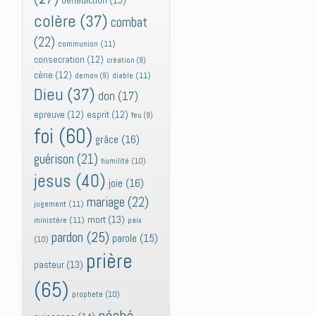
bénédiction
(13)
colère
(37)
combat
(22)
communion
(11)
consecration
(12)
création
(9)
cène
(12)
diable
(11)
demon
(9)
Dieu
(37)
don
(17)
epreuve
(12)
esprit
(12)
feu
(9)
foi
(60)
grâce
(16)
guérison
(21)
humilité
(10)
jesus
(40)
joie
(16)
mariage
(22)
jugement
(11)
mort
(13)
ministère
(11)
paix
pardon
(25)
parole
(15)
(10)
prière
pasteur
(13)
(65)
prophete
(10)
péché