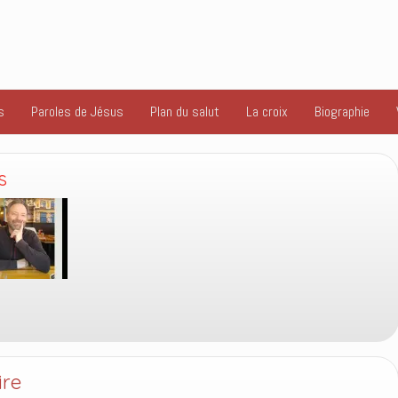
s
Paroles de Jésus
Plan du salut
La croix
Biographie
s
ire