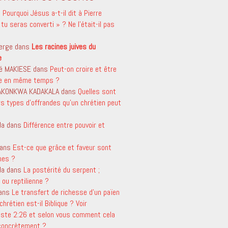
s
Pourquoi Jésus a-t-il dit à Pierre
tu seras converti » ? Ne l’était-il pas
erge
dans
Les racines juives du
e
é MAKIESE
dans
Peut-on croire et être
le en même temps ?
 AKONKWA KADAKALA
dans
Quelles sont
rs types d’offrandes qu’un chrétien peut
da
dans
Différence entre pouvoir et
ans
Est-ce que grâce et faveur sont
mes ?
da
dans
La postérité du serpent ;
ou reptilienne ?
ans
Le transfert de richesse d’un païen
chrétien est-il Biblique ? Voir
aste 2:26 et selon vous comment cela
 concrètement ?