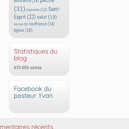
puissance
(14)
(31)
Saint-
royaume
(12)
Esprit
(22)
salut
(19)
souffrance
(14)
service
(9)
église
(16)
Statistiques du
blog
670 655 visites
Facebook du
pasteur Yvan
entaires récents