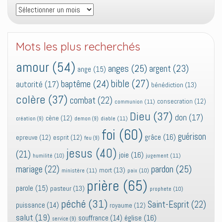
Archives
Mots les plus recherchés
amour
(54)
anges
(25)
argent
(23)
ange
(15)
bible
(27)
baptême
(24)
autorité
(17)
bénédiction
(13)
colère
(37)
combat
(22)
consecration
(12)
communion
(11)
Dieu
(37)
don
(17)
cène
(12)
diable
(11)
création
(9)
demon
(9)
foi
(60)
guérison
grâce
(16)
epreuve
(12)
esprit
(12)
feu
(9)
jesus
(40)
(21)
joie
(16)
jugement
(11)
humilité
(10)
pardon
(25)
mariage
(22)
mort
(13)
ministère
(11)
paix
(10)
prière
(65)
parole
(15)
pasteur
(13)
prophete
(10)
péché
(31)
Saint-Esprit
(22)
puissance
(14)
royaume
(12)
salut
(19)
église
(16)
souffrance
(14)
service
(9)