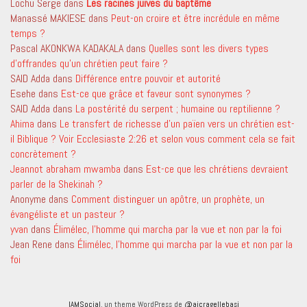
Lochu Serge
dans
Les racines juives du baptême
Manassé MAKIESE
dans
Peut-on croire et être incrédule en même
temps ?
Pascal AKONKWA KADAKALA
dans
Quelles sont les divers types
d’offrandes qu’un chrétien peut faire ?
SAID Adda
dans
Différence entre pouvoir et autorité
Esehe
dans
Est-ce que grâce et faveur sont synonymes ?
SAID Adda
dans
La postérité du serpent ; humaine ou reptilienne ?
Ahima
dans
Le transfert de richesse d’un païen vers un chrétien est-
il Biblique ? Voir Ecclesiaste 2:26 et selon vous comment cela se fait
concrètement ?
Jeannot abraham mwamba
dans
Est-ce que les chrétiens devraient
parler de la Shekinah ?
Anonyme
dans
Comment distinguer un apôtre, un prophète, un
évangéliste et un pasteur ?
yvan
dans
Élimélec, l’homme qui marcha par la vue et non par la foi
Jean Rene
dans
Élimélec, l’homme qui marcha par la vue et non par la
foi
IAMSocial
, un theme WordPress de
@aicragellebasi