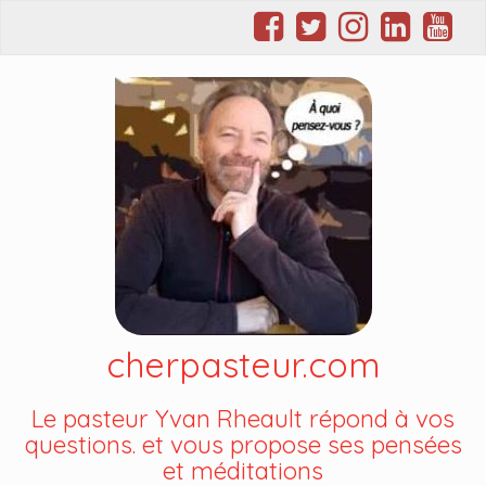
cherpasteur.com
Le pasteur Yvan Rheault répond à vos
questions. et vous propose ses pensées
et méditations