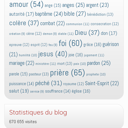
amour
(54)
anges
(25)
argent
(23)
ange
(15)
bible
(27)
baptême
(24)
autorité
(17)
bénédiction
(13)
colère
(37)
combat
(22)
consecration
(12)
communion
(11)
Dieu
(37)
don
(17)
cène
(12)
diable
(11)
création
(9)
demon
(9)
foi
(60)
guérison
grâce
(16)
epreuve
(12)
esprit
(12)
feu
(9)
jesus
(40)
(21)
joie
(16)
jugement
(11)
humilité
(10)
pardon
(25)
mariage
(22)
mort
(13)
ministère
(11)
paix
(10)
prière
(65)
parole
(15)
pasteur
(13)
prophete
(10)
péché
(31)
Saint-Esprit
(22)
puissance
(14)
royaume
(12)
salut
(19)
église
(16)
souffrance
(14)
service
(9)
Statistiques du blog
670 655 visites