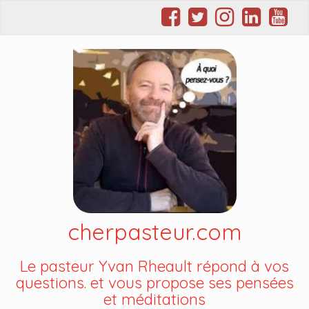
cherpasteur.com
Le pasteur Yvan Rheault répond à vos
questions. et vous propose ses pensées
et méditations