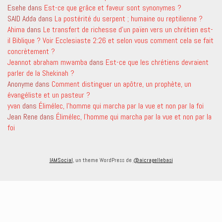
Esehe
dans
Est-ce que grâce et faveur sont synonymes ?
SAID Adda
dans
La postérité du serpent ; humaine ou reptilienne ?
Ahima
dans
Le transfert de richesse d’un païen vers un chrétien est-
il Biblique ? Voir Ecclesiaste 2:26 et selon vous comment cela se fait
concrètement ?
Jeannot abraham mwamba
dans
Est-ce que les chrétiens devraient
parler de la Shekinah ?
Anonyme
dans
Comment distinguer un apôtre, un prophète, un
évangéliste et un pasteur ?
yvan
dans
Élimélec, l’homme qui marcha par la vue et non par la foi
Jean Rene
dans
Élimélec, l’homme qui marcha par la vue et non par la
foi
IAMSocial
, un theme WordPress de
@aicragellebasi