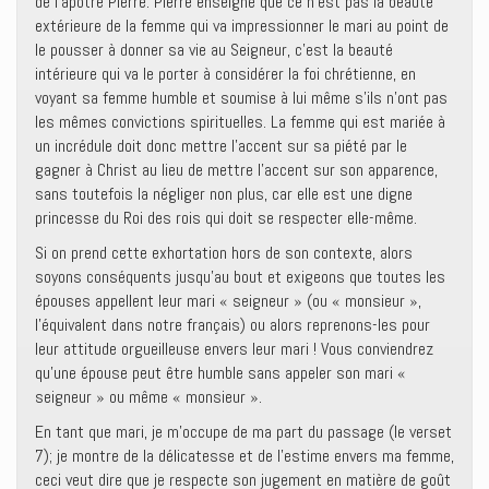
de l’apôtre Pierre. Pierre enseigne que ce n’est pas la beauté
extérieure de la femme qui va impressionner le mari au point de
le pousser à donner sa vie au Seigneur, c’est la beauté
intérieure qui va le porter à considérer la foi chrétienne, en
voyant sa femme humble et soumise à lui même s’ils n’ont pas
les mêmes convictions spirituelles. La femme qui est mariée à
un incrédule doit donc mettre l’accent sur sa piété par le
gagner à Christ au lieu de mettre l’accent sur son apparence,
sans toutefois la négliger non plus, car elle est une digne
princesse du Roi des rois qui doit se respecter elle-même.
Si on prend cette exhortation hors de son contexte, alors
soyons conséquents jusqu’au bout et exigeons que toutes les
épouses appellent leur mari « seigneur » (ou « monsieur »,
l’équivalent dans notre français) ou alors reprenons-les pour
leur attitude orgueilleuse envers leur mari ! Vous conviendrez
qu’une épouse peut être humble sans appeler son mari «
seigneur » ou même « monsieur ».
En tant que mari, je m’occupe de ma part du passage (le verset
7); je montre de la délicatesse et de l’estime envers ma femme,
ceci veut dire que je respecte son jugement en matière de goût