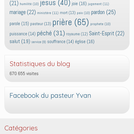
jesus
(40)
(21)
joie
(16)
jugement
(11)
humilité
(10)
pardon
(25)
mariage
(22)
mort
(13)
ministère
(11)
paix
(10)
prière
(65)
parole
(15)
pasteur
(13)
prophete
(10)
péché
(31)
Saint-Esprit
(22)
puissance
(14)
royaume
(12)
salut
(19)
église
(16)
souffrance
(14)
service
(9)
Statistiques du blog
670 655 visites
Facebook du pasteur Yvan
Catégories