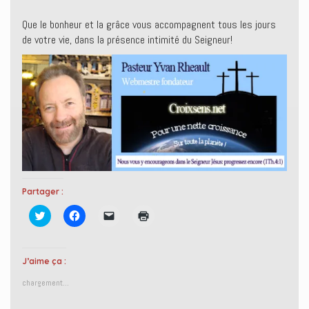
Que le bonheur et la grâce vous accompagnent tous les jours
de votre vie, dans la présence intimité du Seigneur!
Partager :
C
C
C
C
l
l
l
l
i
i
i
i
q
q
q
q
u
u
u
u
e
e
e
e
J’aime ça :
z
z
r
r
p
p
p
p
chargement…
o
o
o
o
u
u
u
u
r
r
r
r