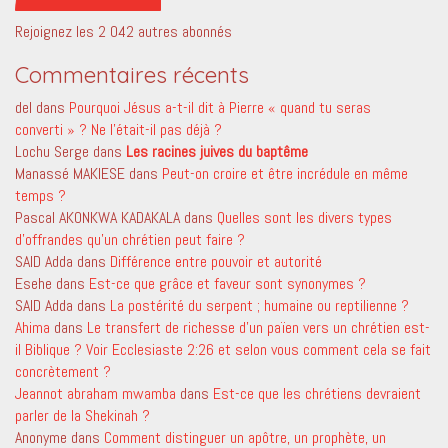
Rejoignez les 2 042 autres abonnés
Commentaires récents
del
dans
Pourquoi Jésus a-t-il dit à Pierre « quand tu seras
converti » ? Ne l’était-il pas déjà ?
Lochu Serge
dans
Les racines juives du baptême
Manassé MAKIESE
dans
Peut-on croire et être incrédule en même
temps ?
Pascal AKONKWA KADAKALA
dans
Quelles sont les divers types
d’offrandes qu’un chrétien peut faire ?
SAID Adda
dans
Différence entre pouvoir et autorité
Esehe
dans
Est-ce que grâce et faveur sont synonymes ?
SAID Adda
dans
La postérité du serpent ; humaine ou reptilienne ?
Ahima
dans
Le transfert de richesse d’un païen vers un chrétien est-
il Biblique ? Voir Ecclesiaste 2:26 et selon vous comment cela se fait
concrètement ?
Jeannot abraham mwamba
dans
Est-ce que les chrétiens devraient
parler de la Shekinah ?
Anonyme
dans
Comment distinguer un apôtre, un prophète, un