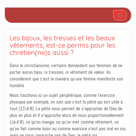
Afficher/
Les bijoux, les tresses et les beaux
vêtements, est-ce permis pour les
chrétien(ne)s aussi ?
Dans le christianisme, certains demandent aux femmes de ne
porter aucun bijou, ni tresses, ni vêtement de valeur. Ils
considèrent que c’est la manière qu’une femme manifeste son
humilité.
Nous touchons ici un sujet périphérique, comme l’exercice
physique par exemple, on sait que c’est la piété qui est utile à
tout (1Ti.4:8). La piété nous permet de s’approcher de Dieu de
plus en plus et Il s’approche alors de nous proportionnellement
(Ja.4:8), ce qu’on mange, ce qu’on met comme vêtement, ce
qu’on fait comme loisir ou comme exercice n’est pas mal en soi,
mais ne nous rapproche pas de Dieu, la piété oui.