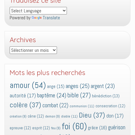
Traduisez ce site
Powered by
Translate
Archives
Archives
Mots les plus recherchés
amour
(54)
anges
(25)
argent
(23)
ange
(15)
bible
(27)
baptême
(24)
autorité
(17)
bénédiction
(13)
colère
(37)
combat
(22)
consecration
(12)
communion
(11)
Dieu
(37)
don
(17)
cène
(12)
diable
(11)
création
(9)
demon
(9)
foi
(60)
guérison
grâce
(16)
epreuve
(12)
esprit
(12)
feu
(9)