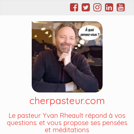
cherpasteur.com
Le pasteur Yvan Rheault répond à vos
questions. et vous propose ses pensées
et méditations