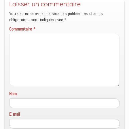
Laisser un commentaire
e
v
a
e
l
e
n
)
l
l
s
Votre adresse e-mail ne sera pas publiée.
Les champs
e
l
u
f
e
n
obligatoires sont indiqués avec
*
e
f
e
n
e
n
Commentaire
*
ê
n
o
t
ê
u
r
t
v
e
r
e
)
e
l
)
l
e
f
e
n
ê
t
r
e
)
Nom
E-mail