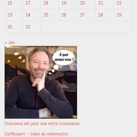
16
17
18
19
20
21
22
23
24
25
26
27
28
29
30
31
« Jan
Croixsens.net pour une nette croissance
Coiffexpert – Salon du webmestre