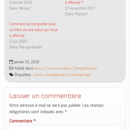
i
c
p
e
3 janvier 2018
a offensé ?
t
e
a
d
Dans "Amour"
17 novembre 2017
t
b
r
a
e
o
e
n
Dans "Pardon"
r
o
-
s
(
k
m
u
o
(
a
n
Comment se comporter avec
u
o
i
e
un frère ou une sœur qui nous
v
u
l
n
r
v
à
o
a offensé
e
r
u
u
2 juin 2023
d
e
n
v
a
d
a
e
Dans "Vie spirituelle"
n
a
m
l
s
n
i
l
u
s
(
e
n
u
o
f
janvier 31, 2019
e
n
u
e
Publié dans
Amour
,
Communication
,
Évangélisation
n
e
v
n
o
n
r
ê
Étiquettes :
amour
,
évangélisation
,
témoignage
u
o
e
t
v
u
d
r
e
v
a
e
l
e
n
)
l
l
s
Laisser un commentaire
e
l
u
f
e
n
e
f
e
Votre adresse e-mail ne sera pas publiée.
Les champs
n
e
n
ê
n
o
obligatoires sont indiqués avec
*
t
ê
u
r
t
v
Commentaire
*
e
r
e
)
e
l
)
l