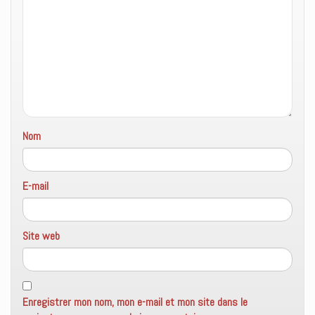
e
f
e
n
ê
t
r
e
)
Nom
E-mail
Site web
Enregistrer mon nom, mon e-mail et mon site dans le