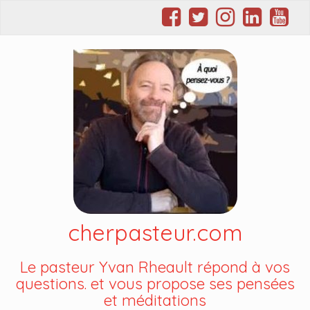
cherpasteur.com
Le pasteur Yvan Rheault répond à vos
questions. et vous propose ses pensées
et méditations