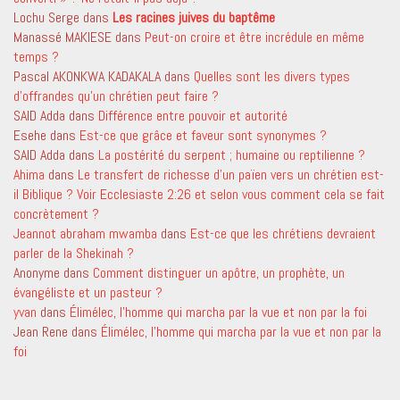
Lochu Serge
dans
Les racines juives du baptême
Manassé MAKIESE
dans
Peut-on croire et être incrédule en même
temps ?
Pascal AKONKWA KADAKALA
dans
Quelles sont les divers types
d’offrandes qu’un chrétien peut faire ?
SAID Adda
dans
Différence entre pouvoir et autorité
Esehe
dans
Est-ce que grâce et faveur sont synonymes ?
SAID Adda
dans
La postérité du serpent ; humaine ou reptilienne ?
Ahima
dans
Le transfert de richesse d’un païen vers un chrétien est-
il Biblique ? Voir Ecclesiaste 2:26 et selon vous comment cela se fait
concrètement ?
Jeannot abraham mwamba
dans
Est-ce que les chrétiens devraient
parler de la Shekinah ?
Anonyme
dans
Comment distinguer un apôtre, un prophète, un
évangéliste et un pasteur ?
yvan
dans
Élimélec, l’homme qui marcha par la vue et non par la foi
Jean Rene
dans
Élimélec, l’homme qui marcha par la vue et non par la
foi