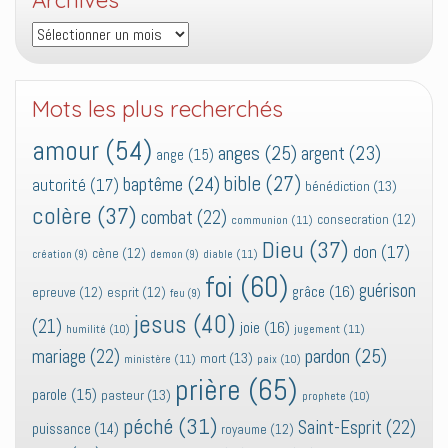
Archives
Mots les plus recherchés
amour
(54)
anges
(25)
argent
(23)
ange
(15)
bible
(27)
baptême
(24)
autorité
(17)
bénédiction
(13)
colère
(37)
combat
(22)
consecration
(12)
communion
(11)
Dieu
(37)
don
(17)
cène
(12)
diable
(11)
création
(9)
demon
(9)
foi
(60)
guérison
grâce
(16)
epreuve
(12)
esprit
(12)
feu
(9)
jesus
(40)
(21)
joie
(16)
jugement
(11)
humilité
(10)
pardon
(25)
mariage
(22)
mort
(13)
ministère
(11)
paix
(10)
prière
(65)
parole
(15)
pasteur
(13)
prophete
(10)
péché
(31)
Saint-Esprit
(22)
puissance
(14)
royaume
(12)