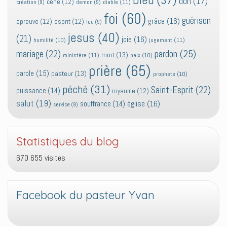
don
(17)
cène
(12)
diable
(11)
création
(9)
demon
(9)
foi
(60)
guérison
grâce
(16)
epreuve
(12)
esprit
(12)
feu
(9)
jesus
(40)
(21)
joie
(16)
jugement
(11)
humilité
(10)
pardon
(25)
mariage
(22)
mort
(13)
ministère
(11)
paix
(10)
prière
(65)
parole
(15)
pasteur
(13)
prophete
(10)
péché
(31)
Saint-Esprit
(22)
puissance
(14)
royaume
(12)
salut
(19)
église
(16)
souffrance
(14)
service
(9)
Statistiques du blog
670 655 visites
Facebook du pasteur Yvan