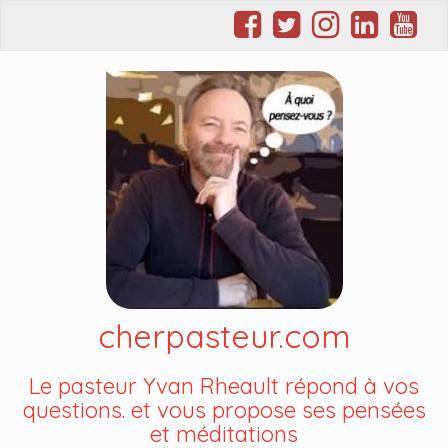
cherpasteur.com
Le pasteur Yvan Rheault répond à vos
questions. et vous propose ses pensées
et méditations