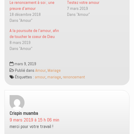
r
r
i
u
Le renoncement à soi ; une
Testez votre amour
T
F
e
v
preuve d’amour
7 mars 2019
w
a
n
r
i
c
p
e
18 décembre 2018
Dans "Amour"
t
e
a
d
Dans "Amour"
t
b
r
a
e
o
e
n
r
o
-
s
A la poursuite de l’amour, afin
(
k
m
u
o
(
a
n
de toucher le coeur de Dieu
u
o
i
e
8 mars 2019
v
u
l
n
r
v
à
o
Dans "Amour"
e
r
u
u
d
e
n
v
a
d
a
e
n
a
m
l
mars 9, 2019
s
n
i
l
Publié dans
Amour
,
Mariage
u
s
(
e
n
u
o
f
Étiquettes :
amour
,
mariage
,
renoncement
e
n
u
e
n
e
v
n
o
n
r
ê
u
o
e
t
v
u
d
r
e
v
a
e
l
e
n
)
l
l
s
e
l
u
Crispin muamba
dit :
f
e
n
e
f
e
9 mars 2019 à 15 h 06 min
n
e
n
ê
n
o
merci pour votre travail !
t
ê
u
r
t
v