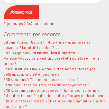
e-
mail
Abonnez-vous
Rejoignez les 2 042 autres abonnés
Commentaires récents
del
dans
Pourquoi Jésus a-t-il dit à Pierre « quand tu seras
converti » ? Ne l’était-il pas déjà ?
Lochu Serge
dans
Les racines juives du baptême
Manassé MAKIESE
dans
Peut-on croire et être incrédule en même
temps ?
Pascal AKONKWA KADAKALA
dans
Quelles sont les divers types
d’offrandes qu’un chrétien peut faire ?
SAID Adda
dans
Différence entre pouvoir et autorité
Esehe
dans
Est-ce que grâce et faveur sont synonymes ?
SAID Adda
dans
La postérité du serpent ; humaine ou reptilienne ?
Ahima
dans
Le transfert de richesse d’un païen vers un chrétien est-
il Biblique ? Voir Ecclesiaste 2:26 et selon vous comment cela se fait
concrètement ?