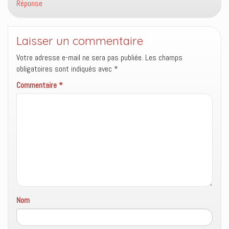
Réponse
e
r
e
)
e
l
)
l
e
f
Laisser un commentaire
e
n
ê
Votre adresse e-mail ne sera pas publiée.
Les champs
t
r
obligatoires sont indiqués avec
*
e
)
Commentaire
*
Nom