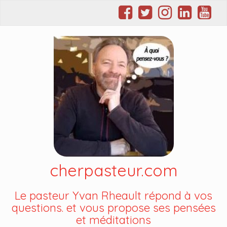
cherpasteur.com
Le pasteur Yvan Rheault répond à vos
questions. et vous propose ses pensées
et méditations