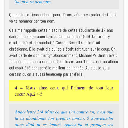
Satan a sa demeure.
Quand tu te tiens debout pour Jésus, Jésus va parler de toi et
va te nommer par ton nom.
Cela me rappelle cette histoire de cette étudiante de 17 ans
dans un collège américain à Columbine en 1999. Un tireur y
était entré et demandait à Cassie Bernall si elle était
chrétienne. Elle avait dit oui et s’était fait tuer sur le coup. On
avait parlé de son martyr abondamment, Michael W. Smith avait
fait une chanson à son sujet « This is your time » sur un album
qui avait été consacré le meilleur de l’année. Au ciel, je suis
certain qu’on a aussi beaucoup parler d’elle.
4 – Jésus aime ceux qui l’aiment de tout leur
coeur Ap.2:4-5
Apocalypse 2:4 Mais ce que j’ai contre toi, c’est que
tu as abandonné ton premier amour. 5 Souviens-toi
donc d’où tu es tombé, repens-toi et pratique tes