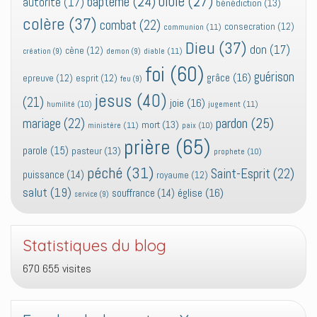
bible
(27)
baptême
(24)
autorité
(17)
bénédiction
(13)
colère
(37)
combat
(22)
consecration
(12)
communion
(11)
Dieu
(37)
don
(17)
cène
(12)
diable
(11)
création
(9)
demon
(9)
foi
(60)
guérison
grâce
(16)
epreuve
(12)
esprit
(12)
feu
(9)
jesus
(40)
(21)
joie
(16)
jugement
(11)
humilité
(10)
pardon
(25)
mariage
(22)
mort
(13)
ministère
(11)
paix
(10)
prière
(65)
parole
(15)
pasteur
(13)
prophete
(10)
péché
(31)
Saint-Esprit
(22)
puissance
(14)
royaume
(12)
salut
(19)
église
(16)
souffrance
(14)
service
(9)
Statistiques du blog
670 655 visites