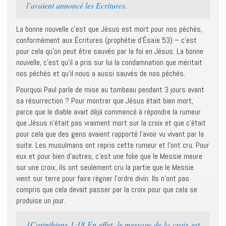
l’avaient annoncé les Ecritures.
La bonne nouvelle c’est que Jésus est mort pour nos péchés,
conformément aux Écritures (prophétie d’Ésaïe 53) – c’est
pour cela qu’on peut être sauvés par la foi en Jésus. La bonne
nouvelle, c’est qu’il a pris sur lui la condamnation que méritait
nos péchés et qu’il nous a aussi sauvés de nos péchés.
Pourquoi Paul parle de mise au tombeau pendant 3 jours avant
sa résurrection ? Pour montrer que Jésus était bien mort,
parce que le diable avait déjà commencé à répondre la rumeur
que Jésus n’était pas vraiment mort sur la croix et que c’était
pour cela que des gens avaient rapporté l’avoir vu vivant par la
suite. Les musulmans ont repris cette rumeur et l’ont cru. Pour
eux et pour bien d’autres, c’est une folie que le Messie meure
sur une croix, ils ont seulement cru la partie que le Messie
vient sur terre pour faire régner l’ordre divin. Ils n’ont pas
compris que cela devait passer par la croix pour que cela se
produise un jour.
1Corinthiens 1:18 En effet, le message de la croix est