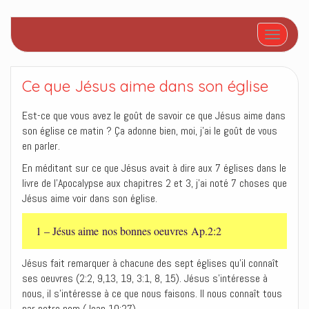
Afficher/
Ce que Jésus aime dans son église
Est-ce que vous avez le goût de savoir ce que Jésus aime dans
son église ce matin ? Ça adonne bien, moi, j’ai le goût de vous
en parler.
En méditant sur ce que Jésus avait à dire aux 7 églises dans le
livre de l’Apocalypse aux chapitres 2 et 3, j’ai noté 7 choses que
Jésus aime voir dans son église.
1 – Jésus aime nos bonnes oeuvres Ap.2:2
Jésus fait remarquer à chacune des sept églises qu’il connaît
ses oeuvres (2:2, 9,13, 19, 3:1, 8, 15). Jésus s’intéresse à
nous, il s’intéresse à ce que nous faisons. Il nous connaît tous
par notre nom (Jean 10:27).