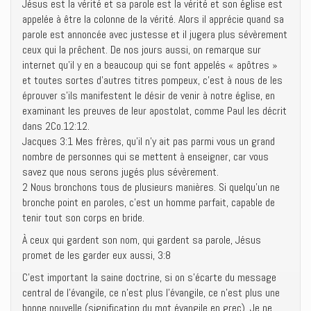
Jésus est la vérité et sa parole est la vérité et son église est
appelée à être la colonne de la vérité. Alors il apprécie quand sa
parole est annoncée avec justesse et il jugera plus sévèrement
ceux qui la prêchent. De nos jours aussi, on remarque sur
internet qu’il y en a beaucoup qui se font appelés « apôtres »
et toutes sortes d’autres titres pompeux, c’est à nous de les
éprouver s’ils manifestent le désir de venir à notre église, en
examinant les preuves de leur apostolat, comme Paul les décrit
dans 2Co.12:12.
Jacques 3:1 Mes frères, qu’il n’y ait pas parmi vous un grand
nombre de personnes qui se mettent à enseigner, car vous
savez que nous serons jugés plus sévèrement.
2 Nous bronchons tous de plusieurs manières. Si quelqu’un ne
bronche point en paroles, c’est un homme parfait, capable de
tenir tout son corps en bride.
À ceux qui gardent son nom, qui gardent sa parole, Jésus
promet de les garder eux aussi, 3:8
C’est important la saine doctrine, si on s’écarte du message
central de l’évangile, ce n’est plus l’évangile, ce n’est plus une
bonne nouvelle (signification du mot évangile en grec). Je ne