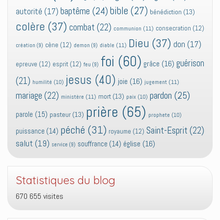
bible
(27)
baptême
(24)
autorité
(17)
bénédiction
(13)
colère
(37)
combat
(22)
consecration
(12)
communion
(11)
Dieu
(37)
don
(17)
cène
(12)
diable
(11)
création
(9)
demon
(9)
foi
(60)
guérison
grâce
(16)
epreuve
(12)
esprit
(12)
feu
(9)
jesus
(40)
(21)
joie
(16)
jugement
(11)
humilité
(10)
pardon
(25)
mariage
(22)
mort
(13)
ministère
(11)
paix
(10)
prière
(65)
parole
(15)
pasteur
(13)
prophete
(10)
péché
(31)
Saint-Esprit
(22)
puissance
(14)
royaume
(12)
salut
(19)
église
(16)
souffrance
(14)
service
(9)
Statistiques du blog
670 655 visites