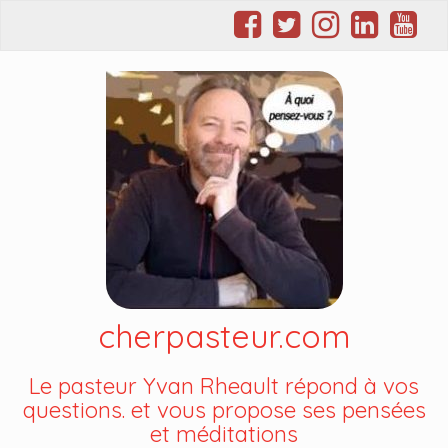
cherpasteur.com
Le pasteur Yvan Rheault répond à vos
questions. et vous propose ses pensées
et méditations