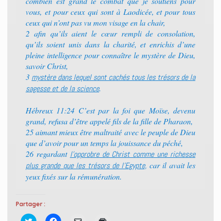
combien est grand le combat que je soutiens pour
vous, et pour ceux qui sont à Laodicée, et pour tous
ceux qui n’ont pas vu mon visage en la chair,
2 afin qu’ils aient le cœur rempli de consolation,
qu’ils soient unis dans la charité, et enrichis d’une
pleine intelligence pour connaître le mystère de Dieu,
savoir Christ,
3
mystère dans lequel sont cachés tous les trésors de la
.
sagesse et de la science
Hébreux 11:24 C’est par la foi que Moïse, devenu
grand, refusa d’être appelé fils de la fille de Pharaon,
25 aimant mieux être maltraité avec le peuple de Dieu
que d’avoir pour un temps la jouissance du péché,
26 regardant
l’opprobre de Christ comme une richesse
car il avait les
plus grande que les trésors de l’Egypte,
yeux fixés sur la rémunération.
Partager :
C
C
C
C