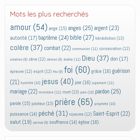
Mots les plus recherchés
amour
(54)
anges
(25)
argent
(23)
ange
(15)
bible
(27)
baptême
(24)
autorité
(17)
bénédiction
(13)
colère
(37)
combat
(22)
consecration
(12)
communion
(11)
Dieu
(37)
don
(17)
cène
(12)
diable
(11)
création
(9)
demon
(9)
foi
(60)
guérison
grâce
(16)
epreuve
(12)
esprit
(12)
feu
(9)
jesus
(40)
(21)
joie
(16)
jugement
(11)
humilité
(10)
pardon
(25)
mariage
(22)
mort
(13)
ministère
(11)
paix
(10)
prière
(65)
parole
(15)
pasteur
(13)
prophete
(10)
péché
(31)
Saint-Esprit
(22)
puissance
(14)
royaume
(12)
salut
(19)
église
(16)
souffrance
(14)
service
(9)