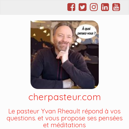
cherpasteur.com
Le pasteur Yvan Rheault répond à vos
questions. et vous propose ses pensées
et méditations