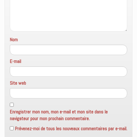
e
f
e
n
ê
t
r
e
)
Nom
E-mail
Site web
Enregistrer mon nom, mon e-mail et mon site dans le
navigateur pour mon prochain commentaire.
Prévenez-moi de tous les nouveaux commentaires par e-mail.