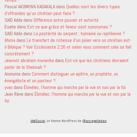
Pascal AKONKWA KADAKALA
dans
Quelles sont les divers types
d’offrandes qu’un chrétien peut faire ?
SAID Adda
dans
Différence entre pouvoir et autorité
Esehe
dans
Est-ce que grâce et faveur sont synonymes ?
SAID Adda
dans
La postérité du serpent ; humaine ou reptilienne ?
Ahima
dans
Le transfert de richesse d’un païen vers un chrétien est-
il Biblique ? Voir Ecclesiaste 2:26 et selon vous comment cela se fait
concrètement ?
Jeannot abraham mwamba
dans
Est-ce que les chrétiens devraient
parler de la Shekinah ?
Anonyme
dans
Comment distinguer un apôtre, un prophète, un
évangéliste et un pasteur ?
yvan
dans
Élimélec, l’homme qui marcha par la vue et non par la foi
Jean Rene
dans
Élimélec, l’homme qui marcha par la vue et non par la
foi
IAMSocial
, un theme WordPress de
@aicragellebasi